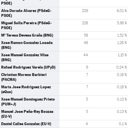
PSOE)
Alva Dorado Alvarez (PSdeG-
229
6,01 %
PSOE)
Miguel Solla Pereira (PSdeG-
228
5,98 %
PSOE)
Mª Teresa Devesa Graña (BNG)
58
1,52 %
Xose Ramon Gonzalez Losada
48
1,26 %
(BNG)
Xose Manuel Gonzalez Vilas
44
1,15 %
(BNG)
Rafael Rodriguez Varela (UPyD)
9
0,24 %
Christian Moreno Barbieri
7
0,18 %
(PACMA)
Maria Jose Rodriguez Lopez
7
0,18 %
(eQuo)
Xose Manuel Dominguez Prieto
5
0,13 %
(PUM+J)
Manuel Jose Peña-Rey Bouzas
5
0,13 %
(EU-V)
Daniel Calles Gonzalez (EU-V)
4
0,1 %