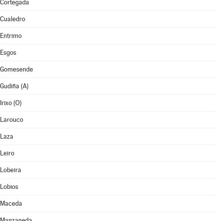
Cortegada
Cualedro
Entrimo
Esgos
Gomesende
Gudiña (A)
Irixo (O)
Larouco
Laza
Leiro
Lobeira
Lobios
Maceda
Manzaneda