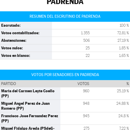
PADRENDA
RESUMEN DEL ESCRUTINIO DE PADRENDA
Escrutado:
100 %
Votos contabilizados:
1.355
72,81 %
Abstenciones:
506
27,19 %
Votos nulos:
25
1,85 %
Votos en blanco:
22
1,65 %
VOTOS POR SENADORES EN PADRENDA
PARTIDO
VOTOS
%
Maria del Carmen Leyte Coello
960
25,19 %
(PP)
Miguel Angel Perez de Juan
948
24,88 %
Romero (PP)
Francisco Jose Fernandez Perez
945
24,8 %
(PP)
Miguel Fidalgo Areda (PSdeG-
275
7,22 %