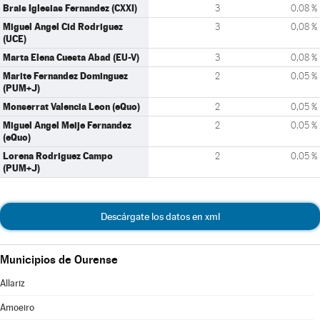
Brais Iglesias Fernandez (CXXI)
3
0,08 %
Miguel Angel Cid Rodriguez
3
0,08 %
(UCE)
Marta Elena Cuesta Abad (EU-V)
3
0,08 %
Marite Fernandez Dominguez
2
0,05 %
(PUM+J)
Monserrat Valencia Leon (eQuo)
2
0,05 %
Miguel Angel Meije Fernandez
2
0,05 %
(eQuo)
Lorena Rodriguez Campo
2
0,05 %
(PUM+J)
Descárgate los datos en xml
Municipios de Ourense
Allariz
Amoeiro