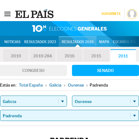
SUSCRÍBETE
10N | Eleccion
NOTICIAS
RESULTADOS 2023
RESULTADOS 2019
MAPA
ESCAÑOS POR 
2019
2019-28A
2016
2015
2011
CONGRESO
SENADO
Estás en:
Total España
»
Galicia
»
Ourense
»
Padrenda