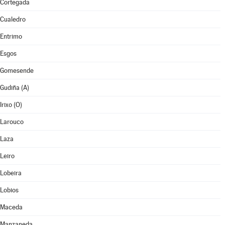
Cortegada
Cualedro
Entrimo
Esgos
Gomesende
Gudiña (A)
Irixo (O)
Larouco
Laza
Leiro
Lobeira
Lobios
Maceda
Manzaneda