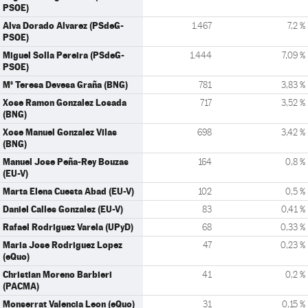
PSOE)
Alva Dorado Alvarez (PSdeG-
1.467
7,2 %
PSOE)
Miguel Solla Pereira (PSdeG-
1.444
7,09 %
PSOE)
Mª Teresa Devesa Graña (BNG)
781
3,83 %
Xose Ramon Gonzalez Losada
717
3,52 %
(BNG)
Xose Manuel Gonzalez Vilas
698
3,42 %
(BNG)
Manuel Jose Peña-Rey Bouzas
164
0,8 %
(EU-V)
Marta Elena Cuesta Abad (EU-V)
102
0,5 %
Daniel Calles Gonzalez (EU-V)
83
0,41 %
Rafael Rodriguez Varela (UPyD)
68
0,33 %
Maria Jose Rodriguez Lopez
47
0,23 %
(eQuo)
Christian Moreno Barbieri
41
0,2 %
(PACMA)
Monserrat Valencia Leon (eQuo)
31
0,15 %