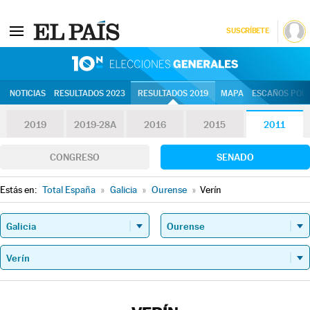
SUSCRÍBETE
10N | Eleccion
NOTICIAS
RESULTADOS 2023
RESULTADOS 2019
MAPA
ESCAÑOS POR 
2019
2019-28A
2016
2015
2011
CONGRESO
SENADO
Estás en:
Total España
»
Galicia
»
Ourense
»
Verín