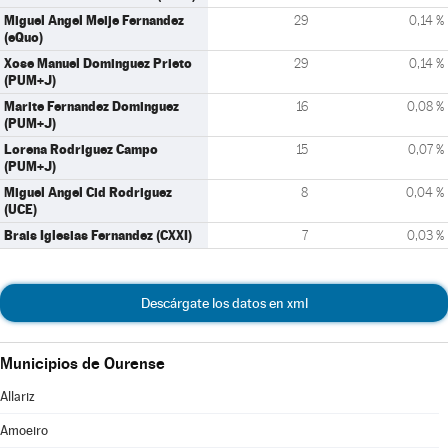
Miguel Angel Meije Fernandez
29
0,14 %
(eQuo)
Xose Manuel Dominguez Prieto
29
0,14 %
(PUM+J)
Marite Fernandez Dominguez
16
0,08 %
(PUM+J)
Lorena Rodriguez Campo
15
0,07 %
(PUM+J)
Miguel Angel Cid Rodriguez
8
0,04 %
(UCE)
Brais Iglesias Fernandez (CXXI)
7
0,03 %
Descárgate los datos en xml
Municipios de Ourense
Allariz
Amoeiro