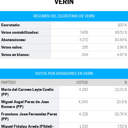
VERÍN
RESUMEN DEL ESCRUTINIO DE VERÍN
Escrutado:
100 %
Votos contabilizados:
7.458
69,51 %
Abstenciones:
3.272
30,49 %
Votos nulos:
295
3,96 %
Votos en blanco:
349
4,87 %
VOTOS POR SENADORES EN VERÍN
PARTIDO
VOTOS
%
Maria del Carmen Leyte Coello
4.282
21,01 %
(PP)
Miguel Angel Perez de Juan
4.240
20,8 %
Romero (PP)
Francisco Jose Fernandez Perez
4.228
20,74 %
(PP)
Miguel Fidalgo Areda (PSdeG-
1.535
7,53 %