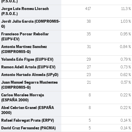
(P.S.O.E.)
Jorge Luis Romeu Llorach
417
11,3 %
(P.S.O.E.)
Jordi Julia Garcia (COMPROMIS-
38
1,03 %
Q)
Francisco Porcar Rebollar
35
0,95 %
(EUPV-EV)
Antonia Martinez Sanchez
31
0,84 %
(COMPROMIS-Q)
Yolanda Edo Figas (EUPV-EV)
29
0,79 %
Ramon Adell Artola (EUPV-EV)
27
0,73 %
Antonio Hurtado Almeda (UPyD)
23
0,62 %
Juan Manuel Segarra Mucientes
21
0,57 %
(COMPROMIS-Q)
Carlos Morales Morraja
8
0,22 %
(ESPAÑA 2000)
Abel Cebrian Granel (ESPAÑA
8
0,22 %
2000)
Rafael Fabregat Prats (ERPV)
5
0,14 %
David Cruz Fernandez (PACMA)
5
0,14 %