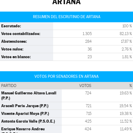
ARTANA
RESUMEN DEL ESCRUTINIO DE ARTANA
Escrutado:
100 %
Votos contabilizados:
1.305
82,13 %
Abstenciones:
284
17,87 %
Votos nulos:
36
2,76 %
Votos en blanco:
23
1,81 %
VOTOS POR SENADORES EN ARTANA
PARTIDO
VOTOS
%
Manuel Guillermo Altava Lavall
724
19,63 %
(P.P.)
Araceli Peris Jarque (P.P.)
721
19,54 %
Vicente Aparici Moya (P.P.)
715
19,38 %
Antonia Garcia Valls (P.S.O.E.)
425
11,52 %
Enrique Navarro Andreu
424
11,49 %