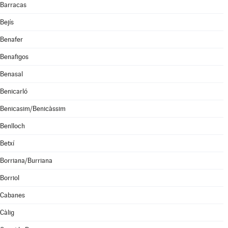
Barracas
Bejís
Benafer
Benafigos
Benasal
Benicarló
Benicasim/Benicàssim
Benlloch
Betxí
Borriana/Burriana
Borriol
Cabanes
Càlig