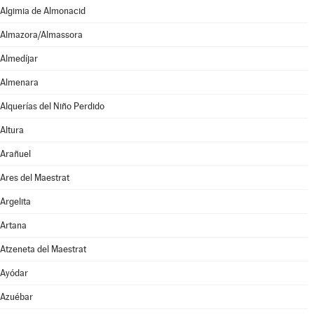
Algimia de Almonacid
Almazora/Almassora
Almedíjar
Almenara
Alquerías del Niño Perdido
Altura
Arañuel
Ares del Maestrat
Argelita
Artana
Atzeneta del Maestrat
Ayódar
Azuébar