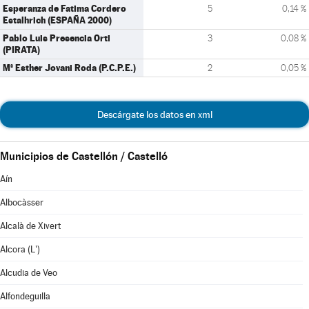
Esperanza de Fatima Cordero
5
0,14 %
Estalhrich (ESPAÑA 2000)
Pablo Luis Presencia Orti
3
0,08 %
(PIRATA)
Mª Esther Jovani Roda (P.C.P.E.)
2
0,05 %
Descárgate los datos en xml
Municipios de Castellón / Castelló
Aín
Albocàsser
Alcalà de Xivert
Alcora (L')
Alcudia de Veo
Alfondeguilla