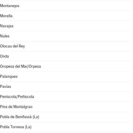
Montanejos
Morella
Navajas
Nules
Olocau del Rey
Onda
Oropesa del Mar/Orpesa
Palanques
Pavías
Peníscola/Peñíscola
Pina de Montalgrao
Pobla de Benifassà (La)
Pobla Tornesa (La)