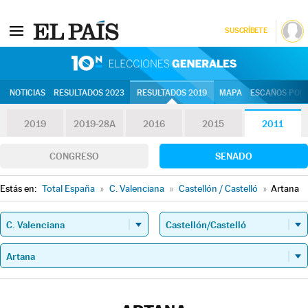
SUSCRÍBETE
10N | Eleccion
NOTICIAS
RESULTADOS 2023
RESULTADOS 2019
MAPA
ESCAÑOS POR 
2019
2019-28A
2016
2015
2011
CONGRESO
SENADO
Estás en:
Total España
»
C. Valenciana
»
Castellón / Castelló
»
Artana