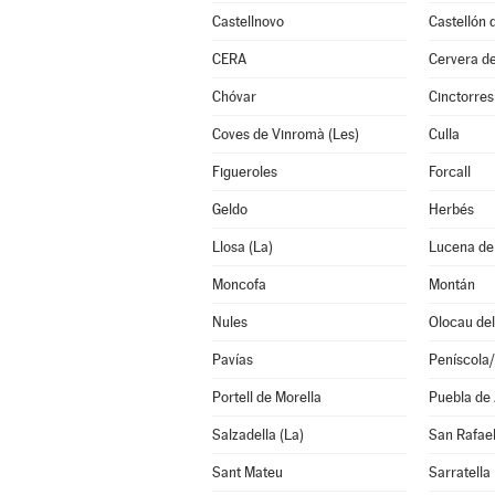
Castellnovo
CERA
Cervera de
Chóvar
Cinctorres
Coves de Vinromà (Les)
Culla
Figueroles
Forcall
Geldo
Herbés
Llosa (La)
Lucena del
Moncofa
Montán
Nules
Olocau del
Pavías
Peníscola
Portell de Morella
Puebla de
Salzadella (La)
San Rafael
Sant Mateu
Sarratella