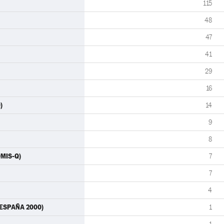
115
48
47
41
29
16
)
14
9
8
OMIS-Q)
7
7
4
 (ESPAÑA 2000)
1