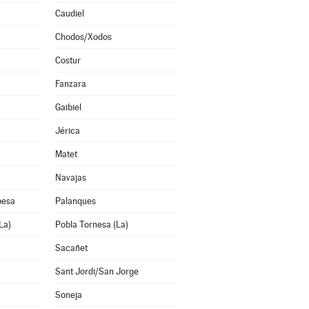
Caudiel
Chodos/Xodos
Costur
Fanzara
Gaibiel
Jérica
Matet
Navajas
pesa
Palanques
La)
Pobla Tornesa (La)
Sacañet
Sant Jordi/San Jorge
Soneja