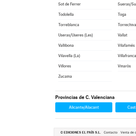
Sot de Ferrer
Sueras/Su
Todolella
Toga
Torreblanca
Torrechiv
Useras/Useres (Les)
Vallat
Vallibona
Vilafamés
Vilavella (La)
Villafranc
Villores
Vinaròs
Zucaina
Provincias de C. Valenciana
Alicante/Alacant
Cast
EDICIONES EL PAÍS S.L.
©
Contacto
Venta de 