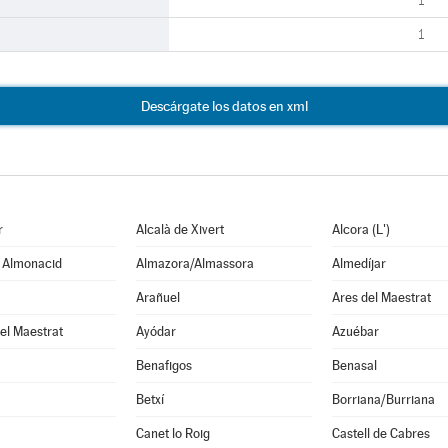
1
1
Descárgate los datos en xml
r
Alcalà de Xivert
Alcora (L')
e Almonacid
Almazora/Almassora
Almedíjar
Arañuel
Ares del Maestrat
el Maestrat
Ayódar
Azuébar
Benafigos
Benasal
Betxí
Borriana/Burriana
Canet lo Roig
Castell de Cabres