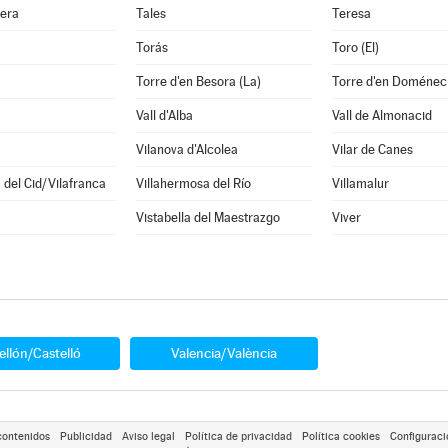
era
Tales
Teresa
Torás
Toro (El)
a
Torre d'en Besora (La)
Torre d'en Doménec 
Vall d'Alba
Vall de Almonacid
Vilanova d'Alcolea
Vilar de Canes
a del Cid/Vilafranca
Villahermosa del Río
Villamalur
Vistabella del Maestrazgo
Viver
ellón/Castelló
Valencia/València
contenidos
Publicidad
Aviso legal
Política de privacidad
Política cookies
Configuraci