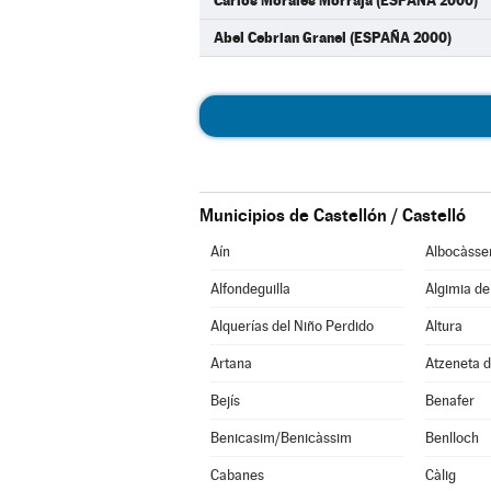
Carlos Morales Morraja (ESPAÑA 2000)
Abel Cebrian Granel (ESPAÑA 2000)
Municipios de Castellón / Castelló
Aín
Albocàsse
Alfondeguilla
Algimia d
Alquerías del Niño Perdido
Altura
Artana
Atzeneta d
Bejís
Benafer
Benicasim/Benicàssim
Benlloch
Cabanes
Càlig