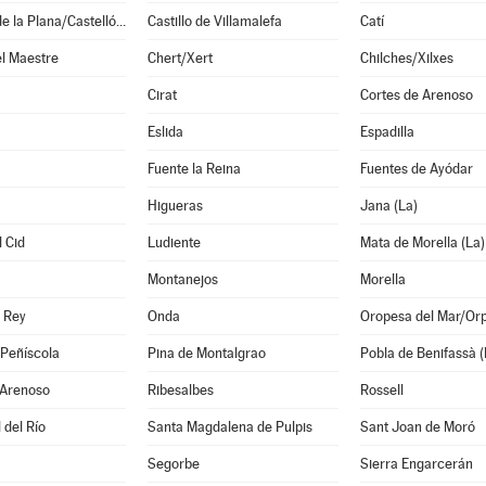
Castellón de la Plana/Castelló de la Plana
Castillo de Villamalefa
Catí
l Maestre
Chert/Xert
Chilches/Xilxes
Cirat
Cortes de Arenoso
Eslida
Espadilla
Fuente la Reina
Fuentes de Ayódar
Higueras
Jana (La)
 Cid
Ludiente
Mata de Morella (La)
Montanejos
Morella
 Rey
Onda
Oropesa del Mar/Or
/Peñíscola
Pina de Montalgrao
Pobla de Benifassà (
 Arenoso
Ribesalbes
Rossell
 del Río
Santa Magdalena de Pulpis
Sant Joan de Moró
Segorbe
Sierra Engarcerán