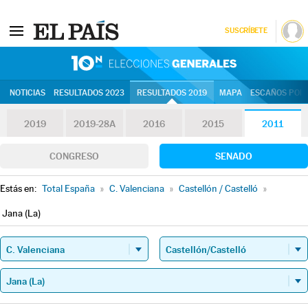
SUSCRÍBETE
10N | Eleccion
NOTICIAS
RESULTADOS 2023
RESULTADOS 2019
MAPA
ESCAÑOS POR 
2019
2019-28A
2016
2015
2011
CONGRESO
SENADO
Estás en:
Total España
»
C. Valenciana
»
Castellón / Castelló
»
Jana (La)