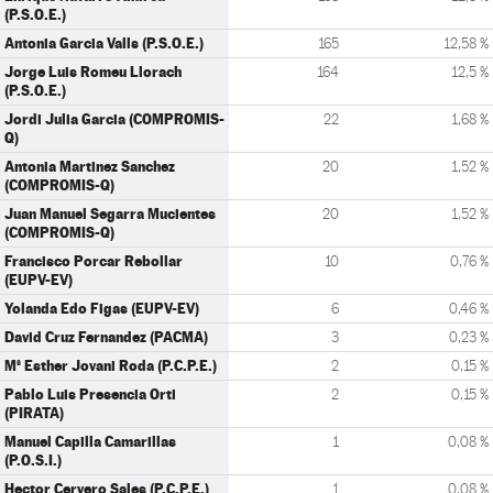
(P.S.O.E.)
Antonia Garcia Valls (P.S.O.E.)
165
12,58 %
Jorge Luis Romeu Llorach
164
12,5 %
(P.S.O.E.)
Jordi Julia Garcia (COMPROMIS-
22
1,68 %
Q)
Antonia Martinez Sanchez
20
1,52 %
(COMPROMIS-Q)
Juan Manuel Segarra Mucientes
20
1,52 %
(COMPROMIS-Q)
Francisco Porcar Rebollar
10
0,76 %
(EUPV-EV)
Yolanda Edo Figas (EUPV-EV)
6
0,46 %
David Cruz Fernandez (PACMA)
3
0,23 %
Mª Esther Jovani Roda (P.C.P.E.)
2
0,15 %
Pablo Luis Presencia Orti
2
0,15 %
(PIRATA)
Manuel Capilla Camarillas
1
0,08 %
(P.O.S.I.)
Hector Cervero Sales (P.C.P.E.)
1
0,08 %