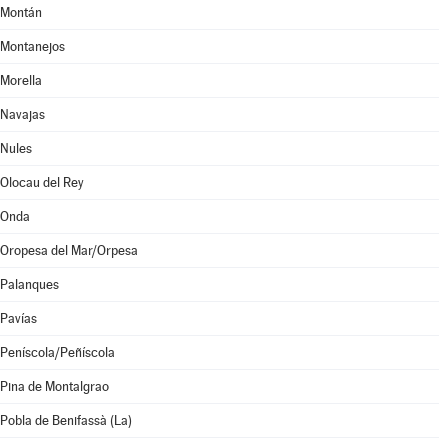
Montán
Montanejos
Morella
Navajas
Nules
Olocau del Rey
Onda
Oropesa del Mar/Orpesa
Palanques
Pavías
Peníscola/Peñíscola
Pina de Montalgrao
Pobla de Benifassà (La)