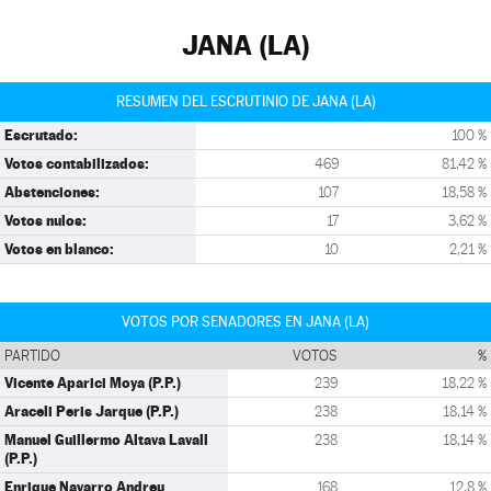
JANA (LA)
RESUMEN DEL ESCRUTINIO DE JANA (LA)
Escrutado:
100 %
Votos contabilizados:
469
81,42 %
Abstenciones:
107
18,58 %
Votos nulos:
17
3,62 %
Votos en blanco:
10
2,21 %
VOTOS POR SENADORES EN JANA (LA)
PARTIDO
VOTOS
%
Vicente Aparici Moya (P.P.)
239
18,22 %
Araceli Peris Jarque (P.P.)
238
18,14 %
Manuel Guillermo Altava Lavall
238
18,14 %
(P.P.)
Enrique Navarro Andreu
168
12,8 %