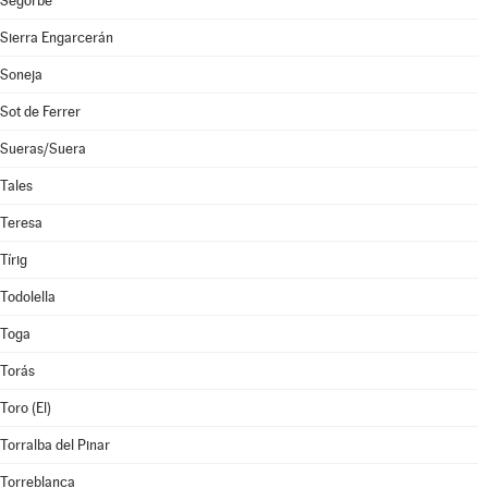
Segorbe
Sierra Engarcerán
Soneja
Sot de Ferrer
Sueras/Suera
Tales
Teresa
Tírig
Todolella
Toga
Torás
Toro (El)
Torralba del Pinar
Torreblanca