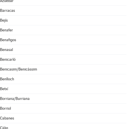
Azuébar
Barracas
Bejís
Benafer
Benafigos
Benasal
Benicarló
Benicasim/Benicàssim
Benlloch
Betxí
Borriana/Burriana
Borriol
Cabanes
Càlig