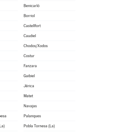
Benicarló
Borriol
Castellfort
Caudiel
Chodos/Xodos
Costur
Fanzara
Gaibiel
Jérica
Matet
Navajas
pesa
Palanques
La)
Pobla Tornesa (La)