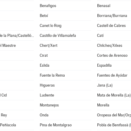
Benafigos
Benasal
Betxí
Borriana/Burriana
Canet lo Roig
Castell de Cabres
Castellón de la Plana/Castelló de la Plana
Castillo de Villamalefa
Catí
l Maestre
Chert/Xert
Chilches/Xilxes
Cirat
Cortes de Arenoso
Eslida
Espadilla
Fuente la Reina
Fuentes de Ayódar
Higueras
Jana (La)
 Cid
Ludiente
Mata de Morella (La)
Montanejos
Morella
 Rey
Onda
Oropesa del Mar/Or
/Peñíscola
Pina de Montalgrao
Pobla de Benifassà (