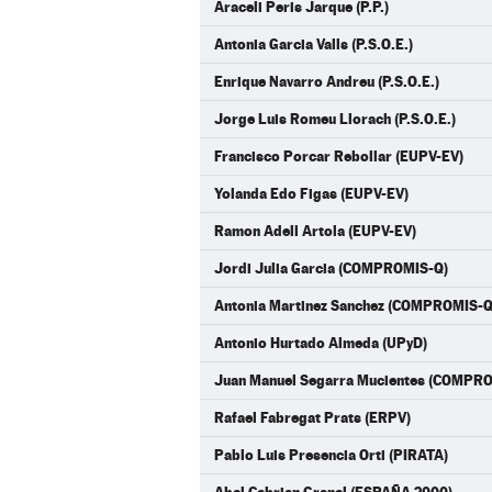
Araceli Peris Jarque (P.P.)
Antonia Garcia Valls (P.S.O.E.)
Enrique Navarro Andreu (P.S.O.E.)
Jorge Luis Romeu Llorach (P.S.O.E.)
Francisco Porcar Rebollar (EUPV-EV)
Yolanda Edo Figas (EUPV-EV)
Ramon Adell Artola (EUPV-EV)
Jordi Julia Garcia (COMPROMIS-Q)
Antonia Martinez Sanchez (COMPROMIS-Q
Antonio Hurtado Almeda (UPyD)
Juan Manuel Segarra Mucientes (COMPR
Rafael Fabregat Prats (ERPV)
Pablo Luis Presencia Orti (PIRATA)