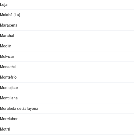
Lújar
Malahá (La)
Maracena
Marchal
Moclín
Molvízar
Monachil
Montefrío
Montejícar
Montillana
Moraleda de Zafayona
Morelábor
Motril