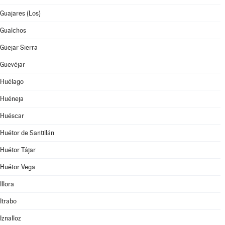
Guajares (Los)
Gualchos
Güejar Sierra
Güevéjar
Huélago
Huéneja
Huéscar
Huétor de Santillán
Huétor Tájar
Huétor Vega
Illora
Itrabo
Iznalloz