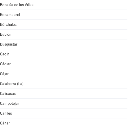
Benalúa de las Villas
Benamaurel
Bérchules
Bubión
Busquístar
Cacín
Cádiar
Cájar
Calahorra (La)
Calicasas
Campotéjar
Caniles
Cáñar