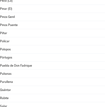
Peza (La)
Pinar (El)
Pinos Genil
Pinos Puente
Píñar
Polícar
Polopos
Pórtugos
Puebla de Don Fadrique
Pulianas
Purullena
Quéntar
Rubite
Salar