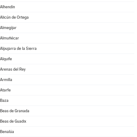
Alhendín
Alicún de Ortega
Almegíjar
Almuñécar
Alpujarra de la Sierra
Alquife
Arenas del Rey
Armilla
Atarfe
Baza
Beas de Granada
Beas de Guadix
Benalúa