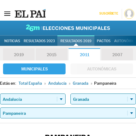
SUSCRÍBETE
26M | Elec
NOTICIAS
RESULTADOS 2023
RESULTADOS 2019
PACTOS
AUTONÓMIC
2019
2015
2011
2007
MUNICIPALES
AUTONÓMICAS
Estás en:
Total España
»
Andalucía
»
Granada
»
Pampaneira