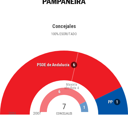
PAMPANEIRA
Concejales
100
%
ESCRUTADO
6
PSOE de Andalucía
Mayoría
absoluta
4
6
1
PP
7
1
2011
2007
CONCEJALES