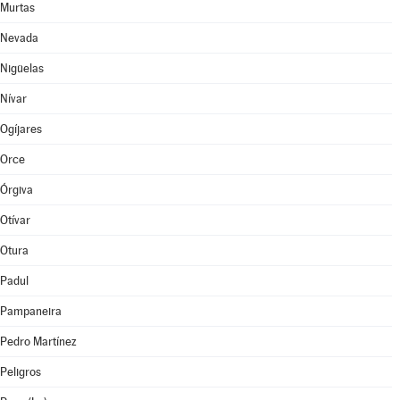
Murtas
Nevada
Nigüelas
Nívar
Ogíjares
Orce
Órgiva
Otívar
Otura
Padul
Pampaneira
Pedro Martínez
Peligros