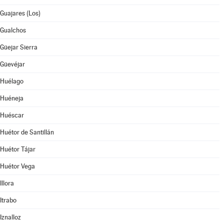
Guajares (Los)
Gualchos
Güejar Sierra
Güevéjar
Huélago
Huéneja
Huéscar
Huétor de Santillán
Huétor Tájar
Huétor Vega
Illora
Itrabo
Iznalloz