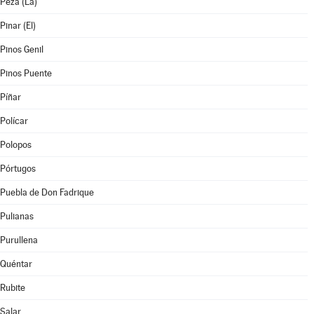
Peza (La)
Pinar (El)
Pinos Genil
Pinos Puente
Píñar
Polícar
Polopos
Pórtugos
Puebla de Don Fadrique
Pulianas
Purullena
Quéntar
Rubite
Salar