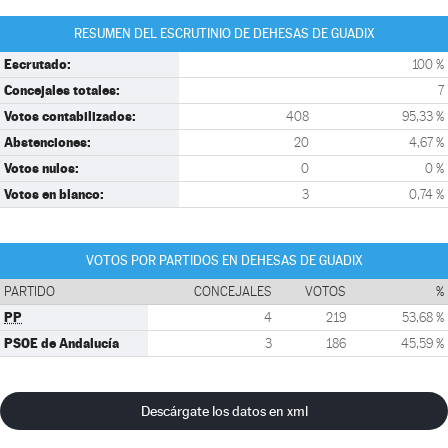
RESUMEN DEL ESCRUTINIO DE DEHESAS DE GUADIX
Escrutado:
100 %
Concejales totales:
7
Votos contabilizados:
408
95,33 %
Abstenciones:
20
4,67 %
Votos nulos:
0
0 %
Votos en blanco:
3
0,74 %
VOTOS POR PARTIDOS EN DEHESAS DE GUADIX
PARTIDO
CONCEJALES
VOTOS
%
PP
4
219
53,68 %
PSOE de Andalucía
3
186
45,59 %
Descárgate los datos en xml