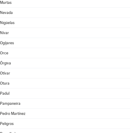
Murtas
Nevada
Nigüelas
Nívar
Ogíjares
Orce
Órgiva
Otívar
Otura
Padul
Pampaneira
Pedro Martínez
Peligros