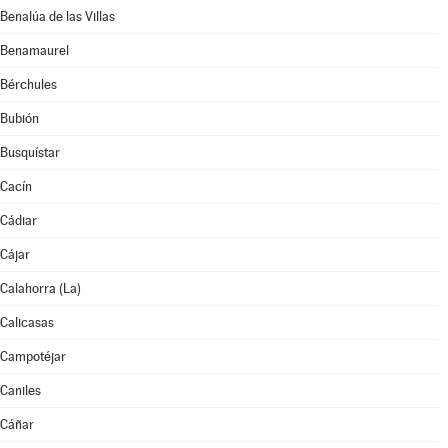
Benalúa de las Villas
Benamaurel
Bérchules
Bubión
Busquístar
Cacín
Cádiar
Cájar
Calahorra (La)
Calicasas
Campotéjar
Caniles
Cáñar