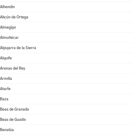
Alhendín
Alicún de Ortega
Almegíjar
Almuñécar
Alpujarra de la Sierra
Alquife
Arenas del Rey
Armilla
Atarfe
Baza
Beas de Granada
Beas de Guadix
Benalúa