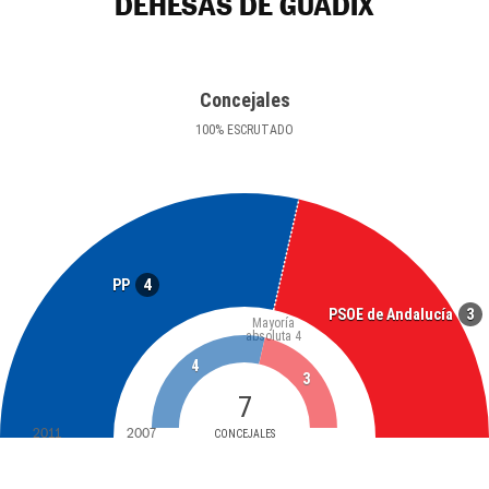
DEHESAS DE GUADIX
Concejales
100
%
ESCRUTADO
4
PP
3
PSOE de Andalucía
Mayoría
absoluta
4
4
3
7
2011
2007
CONCEJALES