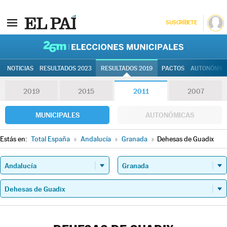
SUSCRÍBETE
26M | Elec
NOTICIAS
RESULTADOS 2023
RESULTADOS 2019
PACTOS
AUTONÓMIC
2019
2015
2011
2007
MUNICIPALES
AUTONÓMICAS
Estás en:
Total España
»
Andalucía
»
Granada
»
Dehesas de Guadix