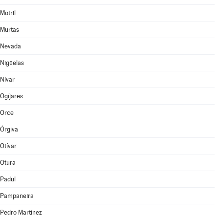
Motril
Murtas
Nevada
Nigüelas
Nívar
Ogíjares
Orce
Órgiva
Otívar
Otura
Padul
Pampaneira
Pedro Martínez