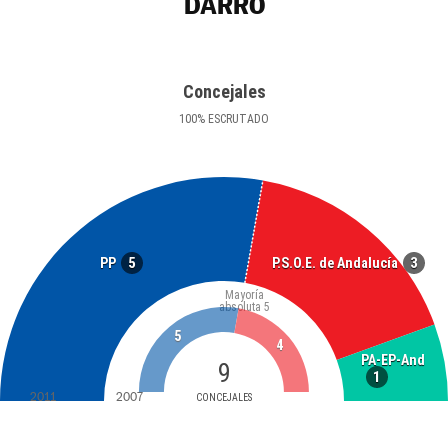
DARRO
Concejales
100
%
ESCRUTADO
5
3
PP
P.S.O.E. de Andalucía
Mayoría
absoluta
5
5
4
PA-EP-And
9
1
2011
2007
CONCEJALES