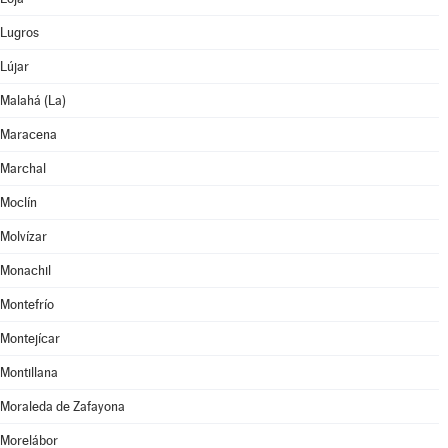
Lugros
Lújar
Malahá (La)
Maracena
Marchal
Moclín
Molvízar
Monachil
Montefrío
Montejícar
Montillana
Moraleda de Zafayona
Morelábor