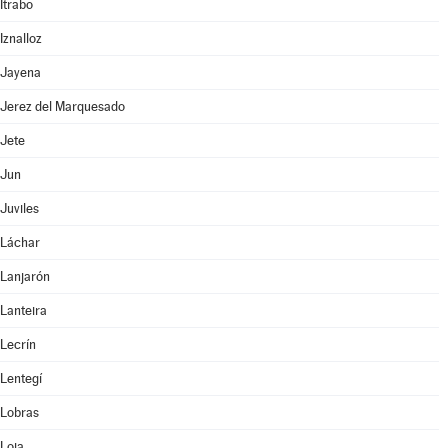
Itrabo
Iznalloz
Jayena
Jerez del Marquesado
Jete
Jun
Juviles
Láchar
Lanjarón
Lanteira
Lecrín
Lentegí
Lobras
Loja