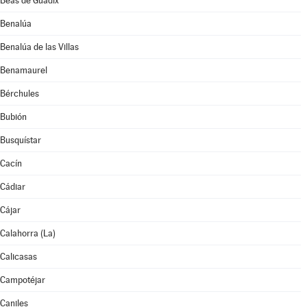
Beas de Guadix
Benalúa
Benalúa de las Villas
Benamaurel
Bérchules
Bubión
Busquístar
Cacín
Cádiar
Cájar
Calahorra (La)
Calicasas
Campotéjar
Caniles