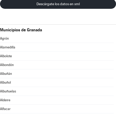
Descárgate los datos en xml
Municipios de Granada
Agrón
Alamedilla
Albolote
Albondón
Albuñán
Albuñol
Albuñuelas
Aldeire
Alfacar