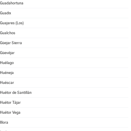
Guadahortuna
Guadix
Guajares (Los)
Gualchos
Güejar Sierra
Güevéjar
Huélago
Huéneja
Huéscar
Huétor de Santillán
Huétor Tájar
Huétor Vega
Illora