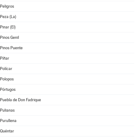
Peligros
Peza (La)
Pinar (El)
Pinos Genil
Pinos Puente
Píñar
Polícar
Polopos
Pórtugos
Puebla de Don Fadrique
Pulianas
Purullena
Quéntar