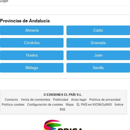
Zújar
Provincias de Andalucía
Almería
Cádiz
Córdoba
Granada
Huelva
Jaén
Málaga
Sevilla
EDICIONES EL PAÍS S.L.
©
Contacto
Venta de contenidos
Publicidad
Aviso legal
Política de privacidad
Política cookies
Configuración de cookies
Mapa
EL PAÍS en KIOSKOyMÁS
Índice
RSS