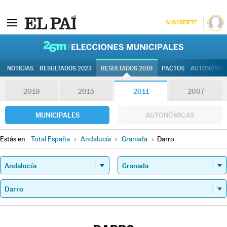
SUSCRÍBETE
26M | Elec
NOTICIAS
RESULTADOS 2023
RESULTADOS 2019
PACTOS
AUTONÓMIC
2019
2015
2011
2007
MUNICIPALES
AUTONÓMICAS
Estás en:
Total España
»
Andalucía
»
Granada
»
Darro