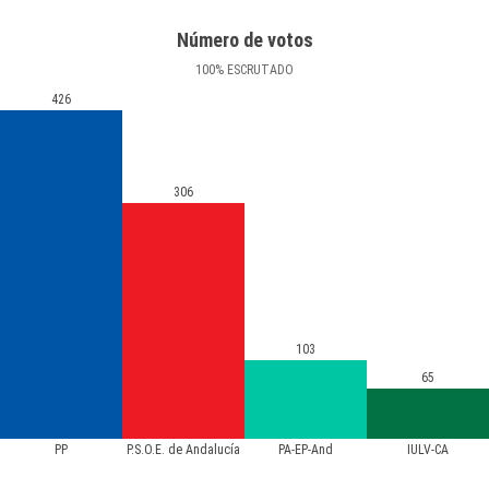
Número de votos
100
%
ESCRUTADO
426
306
103
65
PP
P.S.O.E. de Andalucía
PA-EP-And
IULV-CA