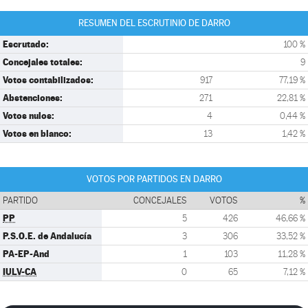
RESUMEN DEL ESCRUTINIO DE DARRO
Escrutado:
100 %
Concejales totales:
9
Votos contabilizados:
917
77,19 %
Abstenciones:
271
22,81 %
Votos nulos:
4
0,44 %
Votos en blanco:
13
1,42 %
VOTOS POR PARTIDOS EN DARRO
PARTIDO
CONCEJALES
VOTOS
%
PP
5
426
46,66 %
P.S.O.E. de Andalucía
3
306
33,52 %
PA-EP-And
1
103
11,28 %
IULV-CA
0
65
7,12 %