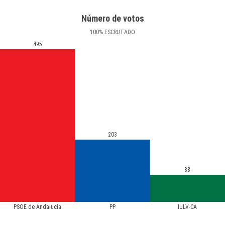
Número de votos
100
%
ESCRUTADO
495
203
88
PSOE de Andalucía
PP
IULV-CA