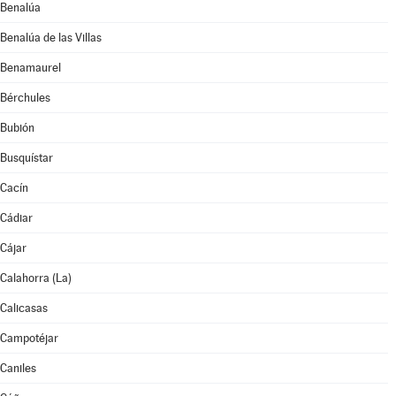
Benalúa
Benalúa de las Villas
Benamaurel
Bérchules
Bubión
Busquístar
Cacín
Cádiar
Cájar
Calahorra (La)
Calicasas
Campotéjar
Caniles