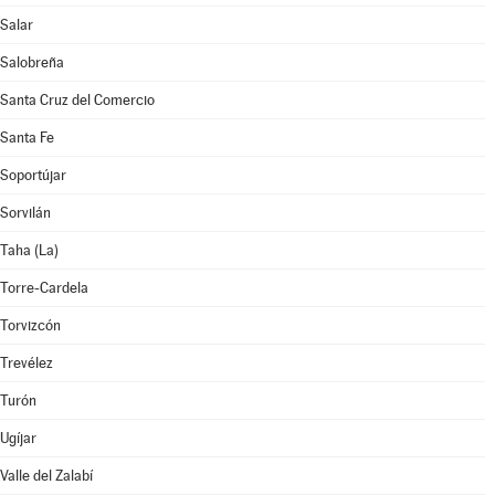
Salar
Salobreña
Santa Cruz del Comercio
Santa Fe
Soportújar
Sorvilán
Taha (La)
Torre-Cardela
Torvizcón
Trevélez
Turón
Ugíjar
Valle del Zalabí