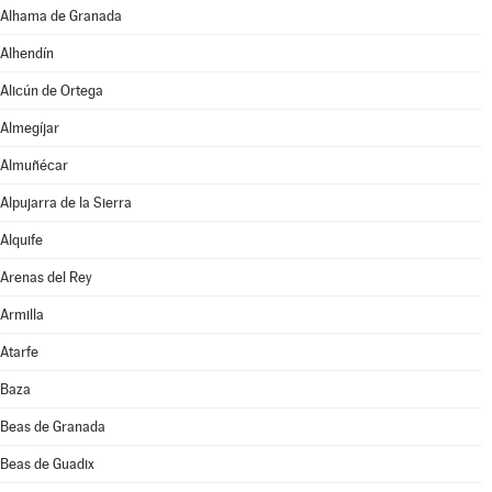
Alhama de Granada
Alhendín
Alicún de Ortega
Almegíjar
Almuñécar
Alpujarra de la Sierra
Alquife
Arenas del Rey
Armilla
Atarfe
Baza
Beas de Granada
Beas de Guadix