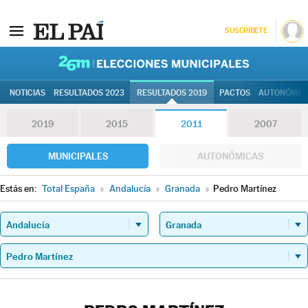
SUSCRÍBETE
26M | Elec
NOTICIAS
RESULTADOS 2023
RESULTADOS 2019
PACTOS
AUTONÓMIC
2019
2015
2011
2007
MUNICIPALES
AUTONÓMICAS
Estás en:
Total España
»
Andalucía
»
Granada
»
Pedro Martínez