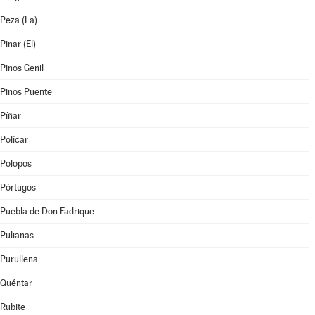
Peza (La)
Pinar (El)
Pinos Genil
Pinos Puente
Píñar
Polícar
Polopos
Pórtugos
Puebla de Don Fadrique
Pulianas
Purullena
Quéntar
Rubite