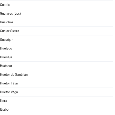
Guadix
Guajares (Los)
Gualchos
Güejar Sierra
Güevéjar
Huélago
Huéneja
Huéscar
Huétor de Santillán
Huétor Tájar
Huétor Vega
Illora
Itrabo