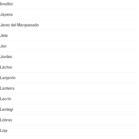
Iznalloz
Jayena
Jerez del Marquesado
Jete
Jun
Juviles
Láchar
Lanjarón
Lanteira
Lecrín
Lentegí
Lobras
Loja