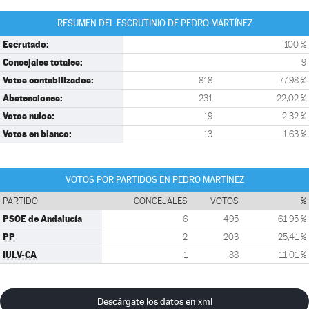
RESUMEN DEL ESCRUTINIO DE PEDRO MARTÍNEZ
Escrutado:
100 %
Concejales totales:
9
Votos contabilizados:
818
77,98 %
Abstenciones:
231
22,02 %
Votos nulos:
19
2,32 %
Votos en blanco:
13
1,63 %
VOTOS POR PARTIDOS EN PEDRO MARTÍNEZ
PARTIDO
CONCEJALES
VOTOS
%
PSOE de Andalucía
6
495
61,95 %
PP
2
203
25,41 %
IULV-CA
1
88
11,01 %
Descárgate los datos en xml