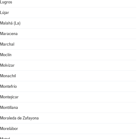
Lugros
Lújar
Malahá (La)
Maracena
Marchal
Moclín
Molvízar
Monachil
Montefrío
Montejícar
Montillana
Moraleda de Zafayona
Morelábor