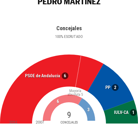
PEDRO MARTÍNEZ
Concejales
100
%
ESCRUTADO
6
PSOE de Andalucía
2
PP
Mayoría
absoluta
5
6
3
1
IULV-CA
9
2011
2007
CONCEJALES