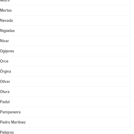
Motril
Murtas
Nevada
Nigüelas
Nívar
Ogíjares
Orce
Órgiva
Otívar
Otura
Padul
Pampaneira
Pedro Martínez
Peligros