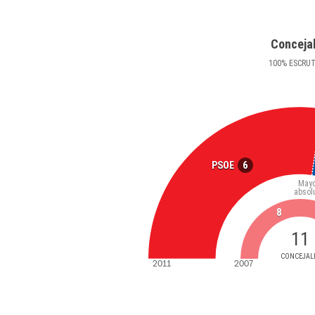
Conceja
100
%
ESCRU
6
PSOE
Mayo
absol
8
11
CONCEJAL
2011
2007