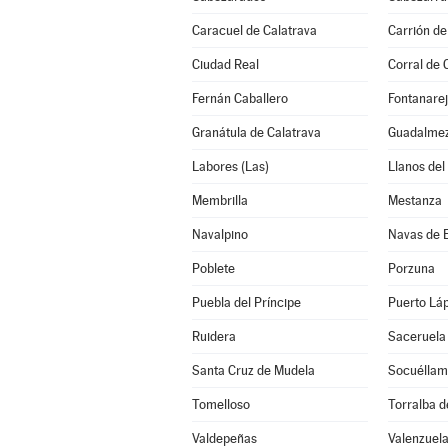
Caracuel de Calatrava
Carrión de
Ciudad Real
Corral de 
Fernán Caballero
Fontanare
Granátula de Calatrava
Guadalme
Labores (Las)
Llanos del
Membrilla
Mestanza
Navalpino
Navas de 
Poblete
Porzuna
Puebla del Príncipe
Puerto Lá
Ruidera
Saceruela
Santa Cruz de Mudela
Socuéllam
Tomelloso
Torralba d
Valdepeñas
Valenzuela