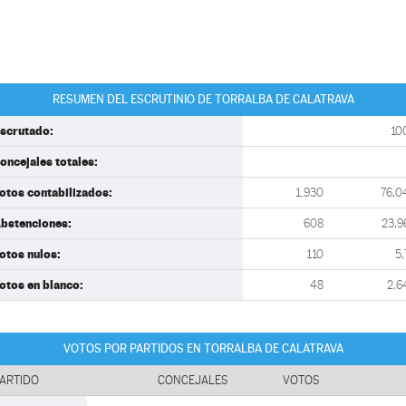
RESUMEN DEL ESCRUTINIO DE TORRALBA DE CALATRAVA
scrutado:
10
oncejales totales:
otos contabilizados:
1.930
76,0
bstenciones:
608
23,9
otos nulos:
110
5,
otos en blanco:
48
2,6
VOTOS POR PARTIDOS EN TORRALBA DE CALATRAVA
ARTIDO
CONCEJALES
VOTOS