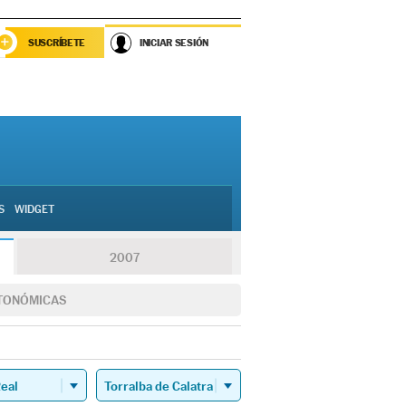
SUSCRÍBETE
INICIAR SESIÓN
S
WIDGET
2007
TONÓMICAS