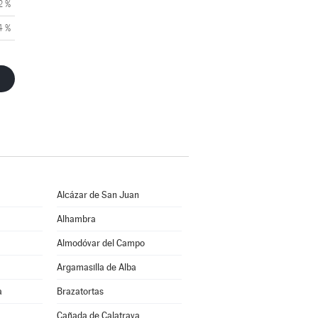
2 %
4 %
Alcázar de San Juan
Alhambra
Almodóvar del Campo
Argamasilla de Alba
a
Brazatortas
Cañada de Calatrava