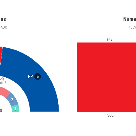
les
Núme
TADO
100
945
5
PP
ría
uta
6
2
1
ES
PSOE