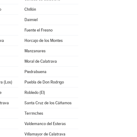
o
Chillón
Daimiel
Fuente el Fresno
ava
Horcajo de los Montes
Manzanares
Moral de Calatrava
Piedrabuena
a (Los)
Puebla de Don Rodrigo
e
Robledo (El)
trava
Santa Cruz de los Cáñamos
Terrinches
Valdemanco del Esteras
Villamayor de Calatrava