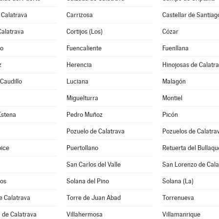
 Calatrava
Carrizosa
Castellar de Santiag
Calatrava
Cortijos (Los)
Cózar
jo
Fuencaliente
Fuenllana
z
Herencia
Hinojosas de Calatr
 Caudillo
Luciana
Malagón
Miguelturra
Montiel
Estena
Pedro Muñoz
Picón
Pozuelo de Calatrava
Pozuelos de Calatrav
pice
Puertollano
Retuerta del Bullaqu
San Carlos del Valle
San Lorenzo de Cala
os
Solana del Pino
Solana (La)
e Calatrava
Torre de Juan Abad
Torrenueva
 de Calatrava
Villahermosa
Villamanrique