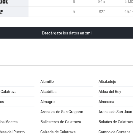
PSOE
6
945
51,9
PP
5
827
45,4
Descárgate los datos en xml
Alamillo
Albaladejo
 Calatrava
Alcubillas
Aldea del Rey
os
Almagro
Almedina
Arenales de San Gregorio
Arenas de San Juan
los Montes
Ballesteros de Calatrava
Bolaños de Calatrav
ias del Puerto
Calzada de Calatrava
Campo de Criptana