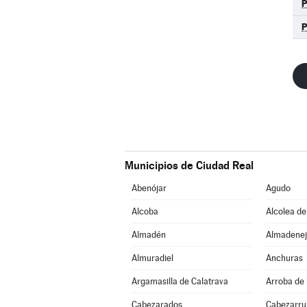
Municipios de Ciudad Real
Abenójar
Agudo
Alcoba
Alcolea de
Almadén
Almadenej
Almuradiel
Anchuras
Argamasilla de Calatrava
Arroba de 
Cabezarados
Cabezarrub