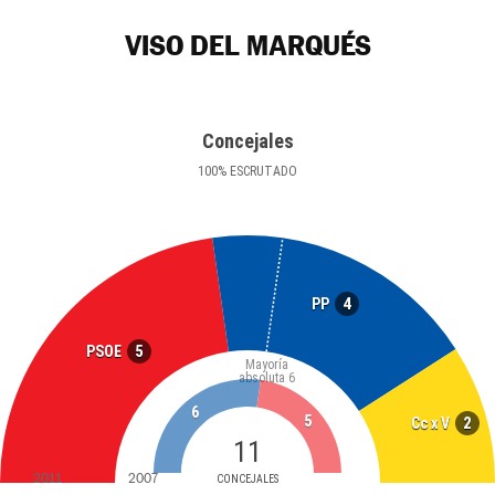
VISO DEL MARQUÉS
Concejales
100
%
ESCRUTADO
4
PP
5
PSOE
Mayoría
absoluta
6
6
5
2
Cc x V
11
2011
2007
CONCEJALES