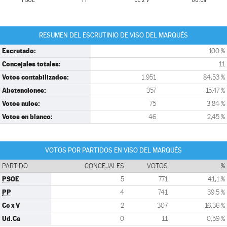
PSOE
PP
Cc x V
Ud.Ca
RESUMEN DEL ESCRUTINIO DE VISO DEL MARQUÉS
Escrutado:
100 %
Concejales totales:
11
Votos contabilizados:
1.951
84,53 %
Abstenciones:
357
15,47 %
Votos nulos:
75
3,84 %
Votos en blanco:
46
2,45 %
VOTOS POR PARTIDOS EN VISO DEL MARQUÉS
PARTIDO
CONCEJALES
VOTOS
%
PSOE
5
771
41,1 %
PP
4
741
39,5 %
Cc x V
2
307
16,36 %
Ud.Ca
0
11
0,59 %