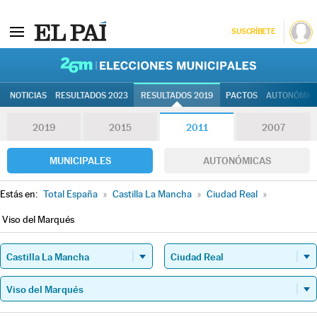
SUSCRÍBETE
26M | Elec
NOTICIAS
RESULTADOS 2023
RESULTADOS 2019
PACTOS
AUTONÓMIC
2019
2015
2011
2007
MUNICIPALES
AUTONÓMICAS
Estás en:
Total España
»
Castilla La Mancha
»
Ciudad Real
»
Viso del Marqués