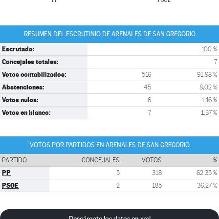
PP
PSOE
RESUMEN DEL ESCRUTINIO DE ARENALES DE SAN GREGORIO
Escrutado:
100 %
Concejales totales:
7
Votos contabilizados:
516
91,98 %
Abstenciones:
45
8,02 %
Votos nulos:
6
1,16 %
Votos en blanco:
7
1,37 %
VOTOS POR PARTIDOS EN ARENALES DE SAN GREGORIO
PARTIDO
CONCEJALES
VOTOS
%
PP
5
318
62,35 %
PSOE
2
185
36,27 %
Descárgate los datos en xml