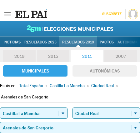
SUSCRÍBETE
26M | Elec
NOTICIAS
RESULTADOS 2023
RESULTADOS 2019
PACTOS
AUTONÓMIC
2019
2015
2011
2007
MUNICIPALES
AUTONÓMICAS
Estás en:
Total España
»
Castilla La Mancha
»
Ciudad Real
»
Arenales de San Gregorio