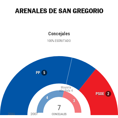
ARENALES DE SAN GREGORIO
Concejales
100
%
ESCRUTADO
5
PP
Mayoría
absoluta
4
2
PSOE
4
3
7
2011
2007
CONCEJALES