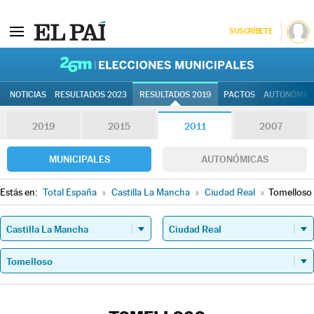
SUSCRÍBETE
26M | Elec
NOTICIAS
RESULTADOS 2023
RESULTADOS 2019
PACTOS
AUTONÓMIC
2019
2015
2011
2007
MUNICIPALES
AUTONÓMICAS
Estás en:
Total España
»
Castilla La Mancha
»
Ciudad Real
»
Tomelloso