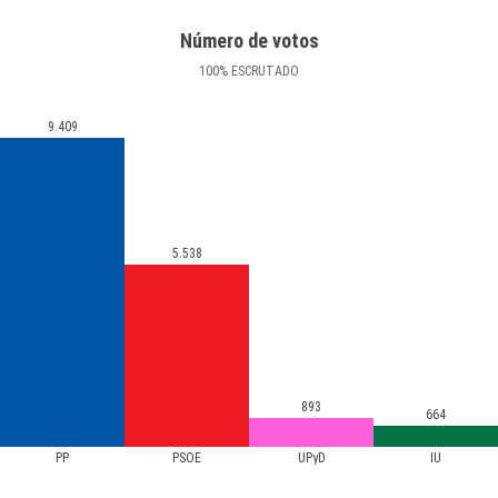
Número de votos
100
%
ESCRUTADO
9.409
5.538
893
664
PP
PSOE
UPyD
IU