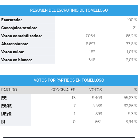
RESUMEN DEL ESCRUTINIO DE TOMELLOSO
Escrutado:
100 %
Concejales totales:
21
Votos contabilizados:
17.034
66,2 %
Abstenciones:
8.697
33,8 %
Votos nulos:
182
1,07 %
Votos en blanco:
348
2,07 %
VOTOS POR PARTIDOS EN TOMELLOSO
PARTIDO
CONCEJALES
VOTOS
%
PP
13
9.409
55,83 %
PSOE
7
5.538
32,86 %
UPyD
1
893
5,3 %
IU
0
664
3,94 %