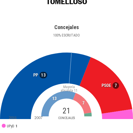
TOMELLOSO
Concejales
100
%
ESCRUTADO
13
PP
7
PSOE
Mayoría
absoluta
11
13
7
21
2011
2007
CONCEJALES
UPyD
1