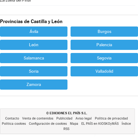
Zarzuela del Pinar
Provincias de Castilla y León
Ávila
Burgos
León
Palencia
Salamanca
Segovia
Soria
Valladolid
Zamora
EDICIONES EL PAÍS S.L.
©
Contacto
Venta de contenidos
Publicidad
Aviso legal
Política de privacidad
Política cookies
Configuración de cookies
Mapa
EL PAÍS en KIOSKOyMÁS
Índice
RSS