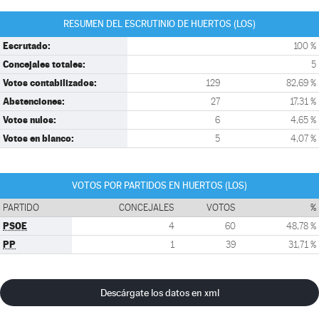
RESUMEN DEL ESCRUTINIO DE HUERTOS (LOS)
Escrutado:
100 %
Concejales totales:
5
Votos contabilizados:
129
82,69 %
Abstenciones:
27
17,31 %
Votos nulos:
6
4,65 %
Votos en blanco:
5
4,07 %
VOTOS POR PARTIDOS EN HUERTOS (LOS)
PARTIDO
CONCEJALES
VOTOS
%
PSOE
4
60
48,78 %
PP
1
39
31,71 %
Descárgate los datos en xml