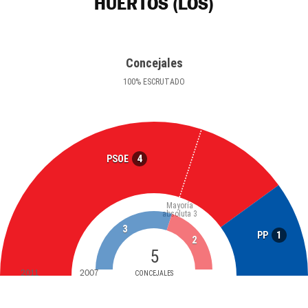
HUERTOS (LOS)
Concejales
100
%
ESCRUTADO
4
PSOE
Mayoría
absoluta
3
3
1
PP
2
5
2011
2007
CONCEJALES