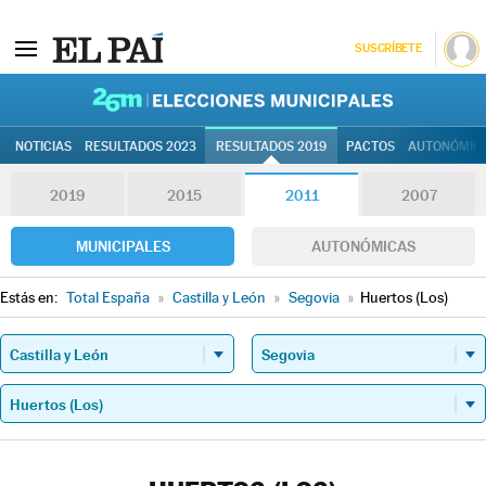
SUSCRÍBETE
26M | Elec
NOTICIAS
RESULTADOS 2023
RESULTADOS 2019
PACTOS
AUTONÓMIC
2019
2015
2011
2007
MUNICIPALES
AUTONÓMICAS
Estás en:
Total España
»
Castilla y León
»
Segovia
»
Huertos (Los)