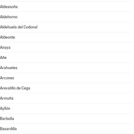
Aldeasoña
Aldehorno
Aldehuela del Codonal
Aldeonte
Anaya
Añe
Arahuetes
Arcones
Arevalillo de Cega
Armuña
Ayllón
Barbolla
Basardilla