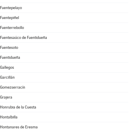
Fuentepelayo
Fuentepiñel
Fuenterrebollo
Fuentesaúco de Fuentidueña
Fuentesoto
Fuentidueña
Gallegos
Garcillán
Gomezserracín
Grajera
Honrubia de la Cuesta
Hontalbilla
Hontanares de Eresma