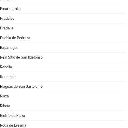
Pinarnegrillo
Pradales
Prádena
Puebla de Pedraza
Rapariegos
Real Sitio de San Ildefonso
Rebollo
Remondo
Riaguas de San Bartolomé
Riaza
Ribota
Riofrío de Riaza
Roda de Eresma