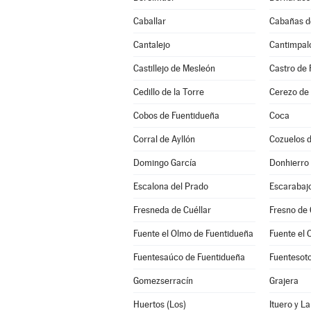
Caballar
Cabañas d
Cantalejo
Cantimpal
Castillejo de Mesleón
Castro de 
Cedillo de la Torre
Cerezo de
Cobos de Fuentidueña
Coca
Corral de Ayllón
Cozuelos 
Domingo García
Donhierro
Escalona del Prado
Escarabaj
Fresneda de Cuéllar
Fresno de
Fuente el Olmo de Fuentidueña
Fuente el 
Fuentesaúco de Fuentidueña
Fuentesot
Gomezserracín
Grajera
Huertos (Los)
Ituero y L