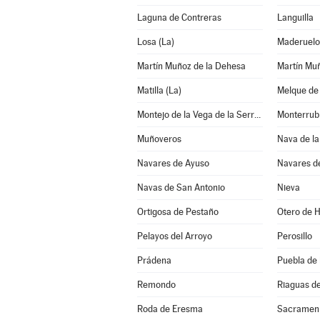
Laguna de Contreras
Languilla
Losa (La)
Maderuelo
Martín Muñoz de la Dehesa
Martín Mu
Matilla (La)
Melque de
Montejo de la Vega de la Serrezuela
Monterrub
Muñoveros
Nava de la
Navares de Ayuso
Navares d
Navas de San Antonio
Nieva
Ortigosa de Pestaño
Otero de 
Pelayos del Arroyo
Perosillo
Prádena
Puebla de
Remondo
Riaguas d
Roda de Eresma
Sacramen