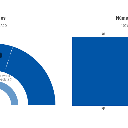
les
Núme
TADO
100
46
5
Mayoría
bsoluta
3
ES
PP