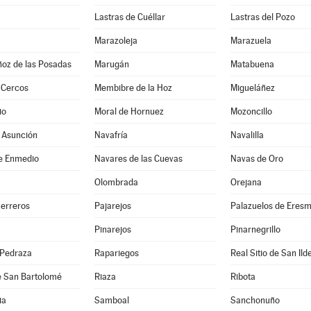
Lastras de Cuéllar
Lastras del Pozo
Marazoleja
Marazuela
ñoz de las Posadas
Marugán
Matabuena
 Cercos
Membibre de la Hoz
Migueláñez
io
Moral de Hornuez
Mozoncillo
 Asunción
Navafría
Navalilla
e Enmedio
Navares de las Cuevas
Navas de Oro
Olombrada
Orejana
Herreros
Pajarejos
Palazuelos de Eres
Pinarejos
Pinarnegrillo
 Pedraza
Rapariegos
Real Sitio de San Ild
e San Bartolomé
Riaza
Ribota
ia
Samboal
Sanchonuño