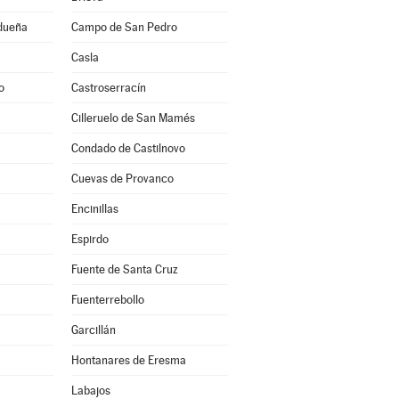
idueña
Campo de San Pedro
Casla
o
Castroserracín
Cilleruelo de San Mamés
Condado de Castilnovo
Cuevas de Provanco
Encinillas
Espirdo
Fuente de Santa Cruz
Fuenterrebollo
Garcillán
Hontanares de Eresma
Labajos