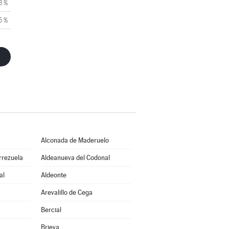
3 %
5 %
Alconada de Maderuelo
rrezuela
Aldeanueva del Codonal
al
Aldeonte
Arevalillo de Cega
Bercial
Brieva