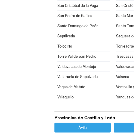
San Cristóbal de la Vega
San Cristó
San Pedro de Gaíllos
Santa Marí
Santo Domingo de Pirón
Santo Tom
Sepúlveda
Sequera d
Tolocirio
Torreadra
Torre Val de San Pedro
Trescasas
Valdevacas de Montejo
Valdevacas
Valleruela de Sepúlveda
Valseca
Vegas de Matute
Ventosilla 
Villeguillo
Yanguas d
Provincias de Castilla y León
Ávila