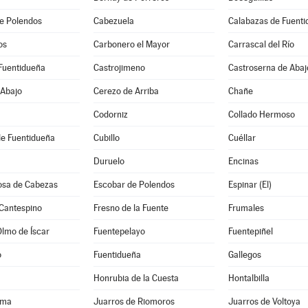
e Polendos
Cabezuela
Calabazas de Fuent
os
Carbonero el Mayor
Carrascal del Río
Fuentidueña
Castrojimeno
Castroserna de Abaj
 Abajo
Cerezo de Arriba
Chañe
Codorniz
Collado Hermoso
de Fuentidueña
Cubillo
Cuéllar
Duruelo
Encinas
osa de Cabezas
Escobar de Polendos
Espinar (El)
 Cantespino
Fresno de la Fuente
Frumales
Olmo de Íscar
Fuentepelayo
Fuentepiñel
o
Fuentidueña
Gallegos
Honrubia de la Cuesta
Hontalbilla
ama
Juarros de Riomoros
Juarros de Voltoya