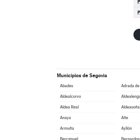
Municipios de Segovia
Abades
Adrada de
Aldealcorvo
Aldealeng
Aldea Real
Aldeasoña
Anaya
Añe
Armuña
Ayllón
Bercimuel
Bernardos