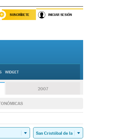
SUSCRÍBETE
INICIAR SESIÓN
S
WIDGET
2007
TONÓMICAS