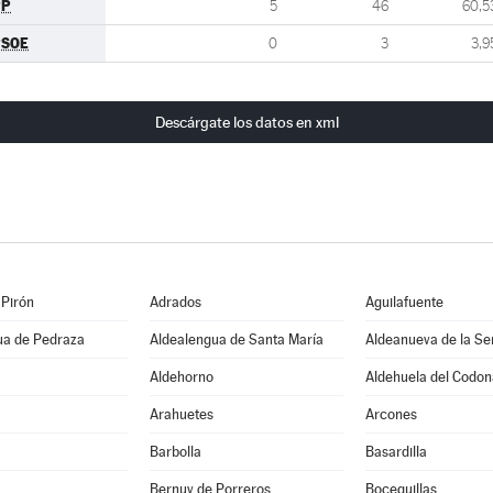
PP
5
46
60,5
PSOE
0
3
3,9
Descárgate los datos en xml
 Pirón
Adrados
Aguilafuente
ua de Pedraza
Aldealengua de Santa María
Aldeanueva de la Se
Aldehorno
Aldehuela del Codon
Arahuetes
Arcones
Barbolla
Basardilla
Bernuy de Porreros
Boceguillas