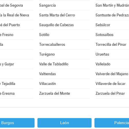
bal de Segovia
Sangarcía
San Martín y Mudriá
a la Real de Nieva
Santa Marta del Cerro
Santiuste de Pedraz
é del Puerto
Sauquillo de Cabezas
Sebúlcor
e Fresno
Sotillo
Sotosalbos
da
Torrecaballeros
Torrecilla del Pinar
Turégano
Urueñas
 y Guijar
Valle de Tabladillo
Vallelado
Valtiendas
Valverde del Majano
y Tejadilla
Villacastín
Villaverde de Íscar
e Eresma
Zarzuela del Monte
Zarzuela del Pinar
Burgos
León
Palencia