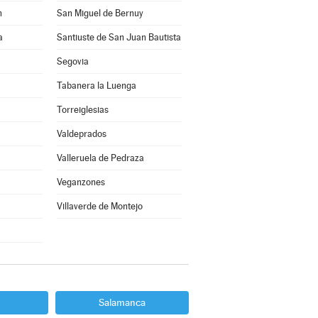
n
San Miguel de Bernuy
a
Santiuste de San Juan Bautista
Segovia
Tabanera la Luenga
Torreiglesias
Valdeprados
Valleruela de Pedraza
Veganzones
Villaverde de Montejo
Salamanca