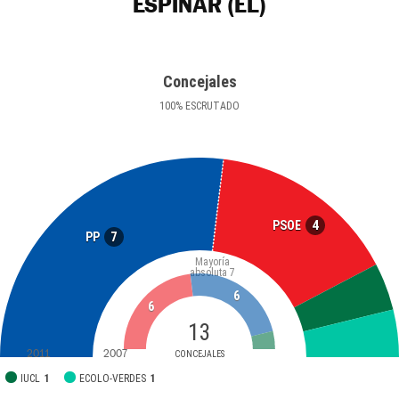
ESPINAR (EL)
Concejales
100
%
ESCRUTADO
4
PSOE
7
PP
Mayoría
absoluta
7
6
6
13
2011
2007
CONCEJALES
IUCL
1
ECOLO-VERDES
1