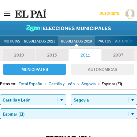
SUSCRÍBETE
26M | Elec
NOTICIAS
RESULTADOS 2023
RESULTADOS 2019
PACTOS
AUTONÓMIC
2019
2015
2011
2007
MUNICIPALES
AUTONÓMICAS
Estás en:
Total España
»
Castilla y León
»
Segovia
»
Espinar (El)