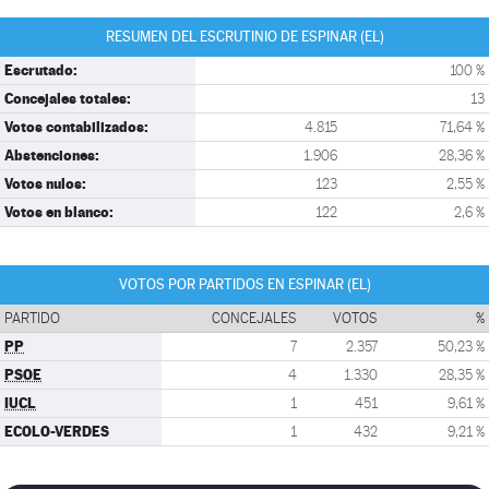
RESUMEN DEL ESCRUTINIO DE ESPINAR (EL)
Escrutado:
100 %
Concejales totales:
13
Votos contabilizados:
4.815
71,64 %
Abstenciones:
1.906
28,36 %
Votos nulos:
123
2,55 %
Votos en blanco:
122
2,6 %
VOTOS POR PARTIDOS EN ESPINAR (EL)
PARTIDO
CONCEJALES
VOTOS
%
PP
7
2.357
50,23 %
PSOE
4
1.330
28,35 %
IUCL
1
451
9,61 %
ECOLO-VERDES
1
432
9,21 %