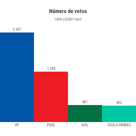
Número de votos
100
%
ESCRUTADO
2.357
1.330
451
432
PP
PSOE
IUCL
ECOLO-VERDES