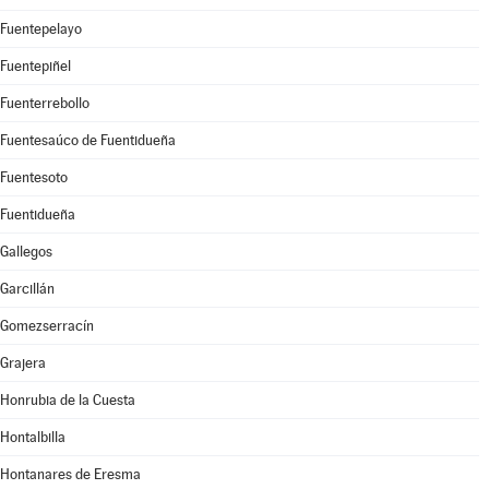
Fuentepelayo
Fuentepiñel
Fuenterrebollo
Fuentesaúco de Fuentidueña
Fuentesoto
Fuentidueña
Gallegos
Garcillán
Gomezserracín
Grajera
Honrubia de la Cuesta
Hontalbilla
Hontanares de Eresma