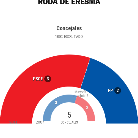
RODA DE ERESMA
Concejales
100
%
ESCRUTADO
3
PSOE
2
PP
Mayoría
absoluta
3
3
2
5
2011
2007
CONCEJALES