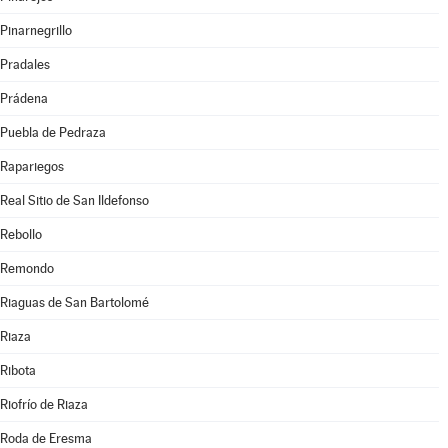
Pinarnegrillo
Pradales
Prádena
Puebla de Pedraza
Rapariegos
Real Sitio de San Ildefonso
Rebollo
Remondo
Riaguas de San Bartolomé
Riaza
Ribota
Riofrío de Riaza
Roda de Eresma