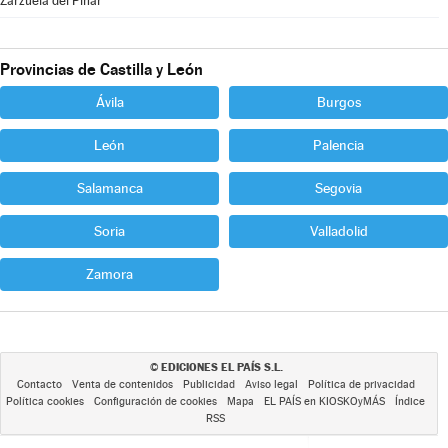
Zarzuela del Pinar
Provincias de Castilla y León
Ávila
Burgos
León
Palencia
Salamanca
Segovia
Soria
Valladolid
Zamora
EDICIONES EL PAÍS S.L.
©
Contacto
Venta de contenidos
Publicidad
Aviso legal
Política de privacidad
Política cookies
Configuración de cookies
Mapa
EL PAÍS en KIOSKOyMÁS
Índice
RSS