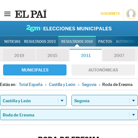
SUSCRÍBETE
26M | Elec
NOTICIAS
RESULTADOS 2023
RESULTADOS 2019
PACTOS
AUTONÓMIC
2019
2015
2011
2007
MUNICIPALES
AUTONÓMICAS
Estás en:
Total España
»
Castilla y León
»
Segovia
»
Roda de Eresma