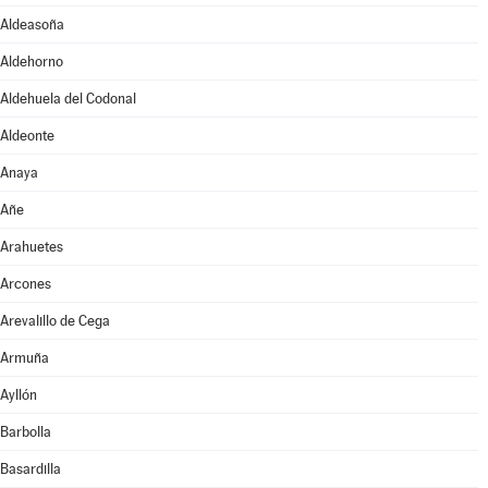
Aldeasoña
Aldehorno
Aldehuela del Codonal
Aldeonte
Anaya
Añe
Arahuetes
Arcones
Arevalillo de Cega
Armuña
Ayllón
Barbolla
Basardilla