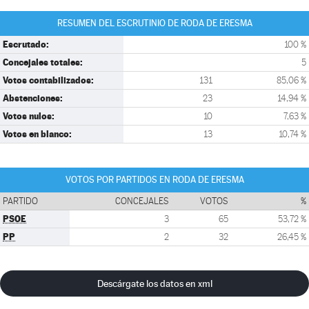
RESUMEN DEL ESCRUTINIO DE RODA DE ERESMA
Escrutado:
100 %
Concejales totales:
5
Votos contabilizados:
131
85,06 %
Abstenciones:
23
14,94 %
Votos nulos:
10
7,63 %
Votos en blanco:
13
10,74 %
VOTOS POR PARTIDOS EN RODA DE ERESMA
PARTIDO
CONCEJALES
VOTOS
%
PSOE
3
65
53,72 %
PP
2
32
26,45 %
Descárgate los datos en xml