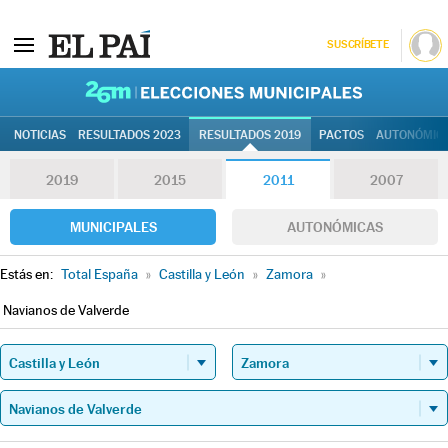
SUSCRÍBETE
26M | Elec
NOTICIAS
RESULTADOS 2023
RESULTADOS 2019
PACTOS
AUTONÓMIC
2019
2015
2011
2007
MUNICIPALES
AUTONÓMICAS
Estás en:
Total España
»
Castilla y León
»
Zamora
»
Navianos de Valverde