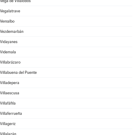
Vega de Villalobos
Vegalatrave
Venialbo
Vezdemarbán
Vidayanes
Videmala
Villabrázaro
Villabuena del Puente
Villadepera
Villaescusa
Villafáfila
Villaferrueña
Villageriz
Villalazán