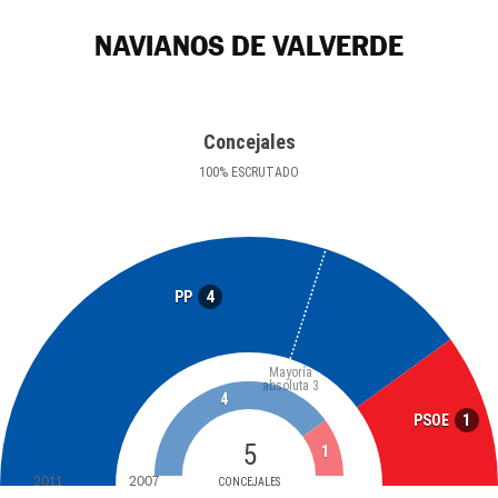
NAVIANOS DE VALVERDE
Concejales
100
%
ESCRUTADO
4
PP
Mayoría
absoluta
3
4
1
PSOE
5
1
2011
2007
CONCEJALES