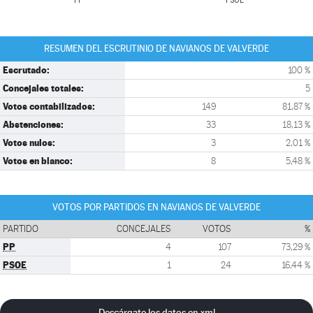
PP
PSOE
RESUMEN DEL ESCRUTINIO DE NAVIANOS DE VALVERDE
Escrutado:
100 %
Concejales totales:
5
Votos contabilizados:
149
81,87 %
Abstenciones:
33
18,13 %
Votos nulos:
3
2,01 %
Votos en blanco:
8
5,48 %
VOTOS POR PARTIDOS EN NAVIANOS DE VALVERDE
PARTIDO
CONCEJALES
VOTOS
%
PP
4
107
73,29 %
PSOE
1
24
16,44 %
Descárgate los datos en xml