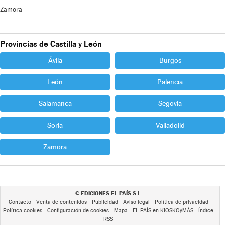
Zamora
Provincias de Castilla y León
Ávila
Burgos
León
Palencia
Salamanca
Segovia
Soria
Valladolid
Zamora
EDICIONES EL PAÍS S.L.
©
Contacto
Venta de contenidos
Publicidad
Aviso legal
Política de privacidad
Política cookies
Configuración de cookies
Mapa
EL PAÍS en KIOSKOyMÁS
Índice
RSS