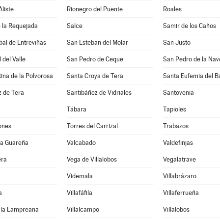
Aliste
Rionegro del Puente
Roales
 la Requejada
Salce
Samir de los Caños
bal de Entreviñas
San Esteban del Molar
San Justo
 del Valle
San Pedro de Ceque
tina de la Polvorosa
Santa Croya de Tera
Santa Eufemia del B
z de Tera
Santibáñez de Vidriales
Santovenia
Tábara
Tapioles
ones
Torres del Carrizal
Trabazos
 la Guareña
Valcabado
Valdefinjas
era
Vega de Villalobos
Vegalatrave
Videmala
Villabrázaro
a
Villafáfila
Villaferrueña
e la Lampreana
Villalcampo
Villalobos