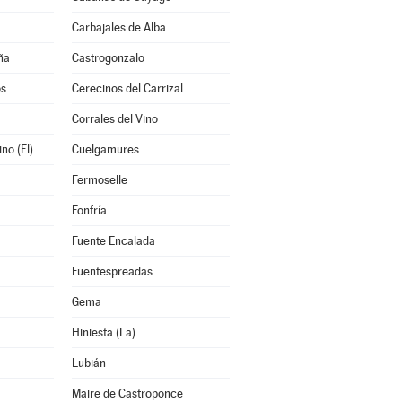
Carbajales de Alba
ña
Castrogonzalo
os
Cerecinos del Carrizal
Corrales del Vino
no (El)
Cuelgamures
Fermoselle
Fonfría
Fuente Encalada
Fuentespreadas
Gema
Hiniesta (La)
Lubián
Maire de Castroponce