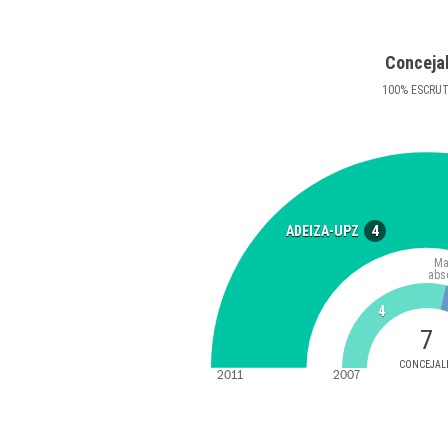
Conceja
100
%
ESCRU
4
ADEIZA-UPZ
Ma
abs
4
7
CONCEJAL
2011
2007