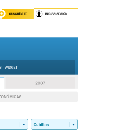
SUSCRÍBETE
INICIAR SESIÓN
S
WIDGET
2007
TONÓMICAS