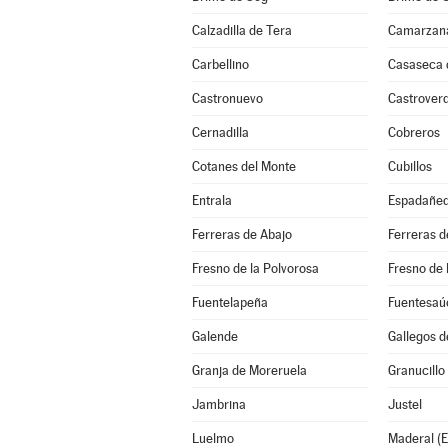
Calzadilla de Tera
Camarzana
Carbellino
Casaseca
Castronuevo
Castrover
Cernadilla
Cobreros
Cotanes del Monte
Cubillos
Entrala
Espadañe
Ferreras de Abajo
Ferreras d
Fresno de la Polvorosa
Fresno de 
Fuentelapeña
Fuentesaú
Galende
Gallegos d
Granja de Moreruela
Granucillo
Jambrina
Justel
Luelmo
Maderal (E