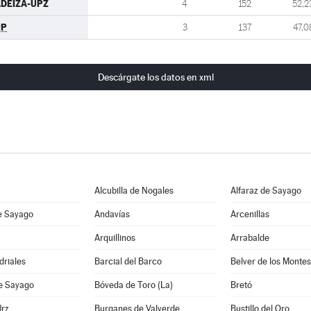
DEIZA-UPZ
4
152
52,2
PP
3
137
47,0
Descárgate los datos en xml
Alcubilla de Nogales
Alfaraz de Sayago
e Sayago
Andavías
Arcenillas
Arquillinos
Arrabalde
driales
Barcial del Barco
Belver de los Montes
de Sayago
Bóveda de Toro (La)
Bretó
Urz
Burganes de Valverde
Bustillo del Oro