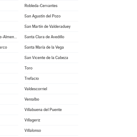
Robleda-Cervantes
San Agustín del Pozo
San Martín de Valderaduey
San Pedro de la Nave-Almendra
Santa Clara de Avedillo
arco
Santa María de la Vega
San Vicente de la Cabeza
Toro
Trefacio
Valdescorriel
Venialbo
Villabuena del Puente
Villageriz
Villalonso