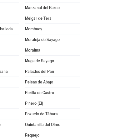
Manzanal del Barco
Melgar de Tera
rballeda
Mombuey
Moraleja de Sayago
Moralina
Muga de Sayago
reana
Palacios del Pan
Peleas de Abajo
Perilla de Castro
Piñero (El)
Pozuelo de Tábara
e
Quintanilla del Olmo
Requejo