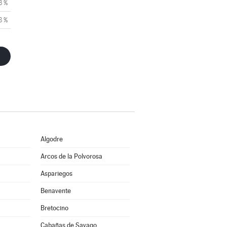
3 %
8 %
Algodre
Arcos de la Polvorosa
Aspariegos
Benavente
Bretocino
Cabañas de Sayago