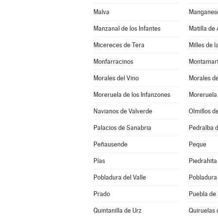
Malva
Manganese
Manzanal de los Infantes
Matilla de
Micereces de Tera
Milles de 
Monfarracinos
Montamar
Morales del Vino
Morales d
Moreruela de los Infanzones
Moreruela
Navianos de Valverde
Olmillos d
Palacios de Sanabria
Pedralba d
Peñausende
Peque
Pías
Piedrahita
Pobladura del Valle
Pobladura
Prado
Puebla de
Quintanilla de Urz
Quiruelas 