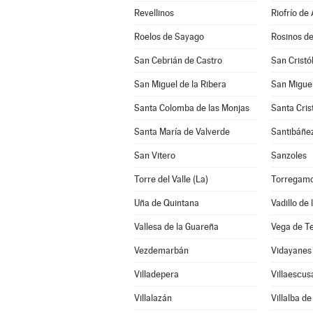
Revellinos
Riofrío de 
Roelos de Sayago
Rosinos de
San Cebrián de Castro
San Cristó
San Miguel de la Ribera
San Miguel
Santa Colomba de las Monjas
Santa Cris
Santa María de Valverde
Santibáñe
San Vitero
Sanzoles
Torre del Valle (La)
Torregam
Uña de Quintana
Vadillo de
Vallesa de la Guareña
Vega de T
Vezdemarbán
Vidayanes
Villadepera
Villaescus
Villalazán
Villalba d