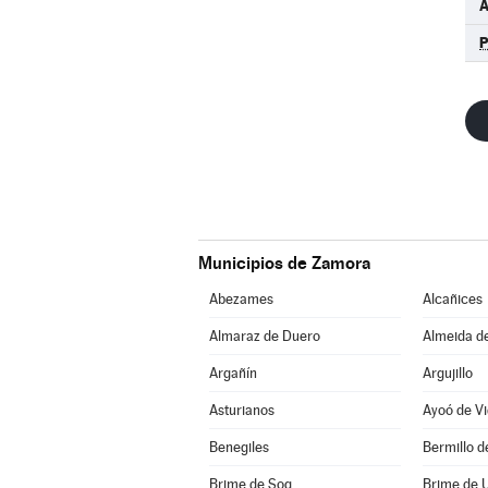
A
Municipios de Zamora
Abezames
Alcañices
Almaraz de Duero
Almeida d
Argañín
Argujillo
Asturianos
Ayoó de Vi
Benegiles
Bermillo 
Brime de Sog
Brime de 