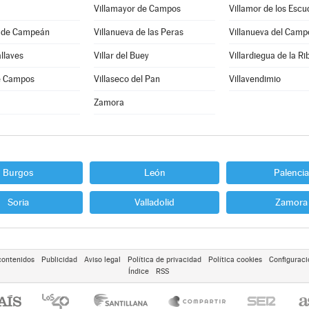
Villamayor de Campos
Villamor de los Escu
a de Campeán
Villanueva de las Peras
Villanueva del Camp
allaves
Villar del Buey
Villardiegua de la Ri
de Campos
Villaseco del Pan
Villavendimio
Zamora
Burgos
León
Palencia
Soria
Valladolid
Zamora
contenidos
Publicidad
Aviso legal
Política de privacidad
Política cookies
Configuraci
Índice
RSS