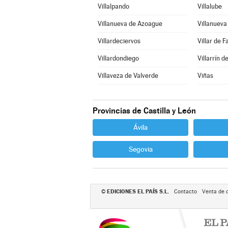
Villalpando
Villalube
Villanueva de Azoague
Villanuev
Villardeciervos
Villar de F
Villardondiego
Villarrín 
Villaveza de Valverde
Viñas
Provincias de Castilla y León
Ávila
Segovia
EDICIONES EL PAÍS S.L.
©
Contacto
Venta de 