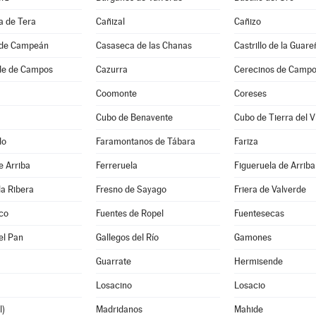
 de Tera
Cañizal
Cañizo
 de Campeán
Casaseca de las Chanas
Castrillo de la Guare
de de Campos
Cazurra
Cerecinos de Camp
Coomonte
Coreses
Cubo de Benavente
Cubo de Tierra del Vi
do
Faramontanos de Tábara
Fariza
e Arriba
Ferreruela
Figueruela de Arriba
la Ribera
Fresno de Sayago
Friera de Valverde
co
Fuentes de Ropel
Fuentesecas
el Pan
Gallegos del Río
Gamones
Guarrate
Hermisende
Losacino
Losacio
l)
Madridanos
Mahide