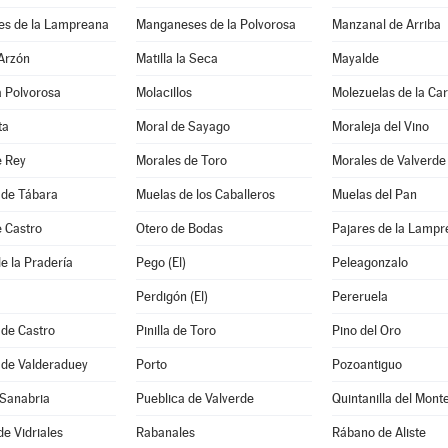
s de la Lampreana
Manganeses de la Polvorosa
Manzanal de Arriba
 Arzón
Matilla la Seca
Mayalde
la Polvorosa
Molacillos
Molezuelas de la Ca
ta
Moral de Sayago
Moraleja del Vino
e Rey
Morales de Toro
Morales de Valverde
 de Tábara
Muelas de los Caballeros
Muelas del Pan
e Castro
Otero de Bodas
Pajares de la Lamp
e la Pradería
Pego (El)
Peleagonzalo
Perdigón (El)
Pereruela
 de Castro
Pinilla de Toro
Pino del Oro
 de Valderaduey
Porto
Pozoantiguo
 Sanabria
Pueblica de Valverde
Quintanilla del Mont
de Vidriales
Rabanales
Rábano de Aliste