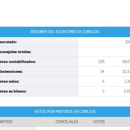
RESUMEN DEL ESCRUTINIO DE CUBILLOS
scrutado:
10
oncejales totales:
otos contabilizados:
295
89,6
bstenciones:
34
10,3
otos nulos:
4
1,3
otos en blanco:
2
0,6
VOTOS POR PARTIDOS EN CUBILLOS
ARTIDO
CONCEJALES
VOTOS