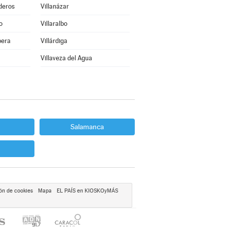
deros
Villanázar
o
Villaralbo
bera
Villárdiga
Villaveza del Agua
Salamanca
ón de cookies
Mapa
EL PAÍS en KIOSKOyMÁS