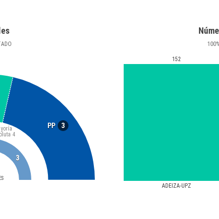
les
Núme
TADO
100
152
3
PP
yoría
oluta
4
3
ES
ADEIZA-UPZ