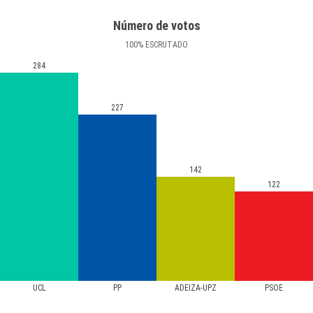
Número de votos
100
%
ESCRUTADO
284
227
142
122
UCL
PP
ADEIZA-UPZ
PSOE