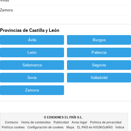
Viñas
Zamora
Provincias de Castilla y León
Ávila
Burgos
León
Palencia
Salamanca
Segovia
Soria
Valladolid
Zamora
EDICIONES EL PAÍS S.L.
©
Contacto
Venta de contenidos
Publicidad
Aviso legal
Política de privacidad
Política cookies
Configuración de cookies
Mapa
EL PAÍS en KIOSKOyMÁS
Índice