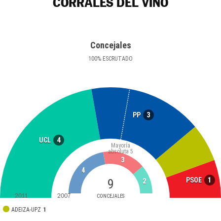
CORRALES DEL VINO
Concejales
100
%
ESCRUTADO
3
PP
4
UCL
Mayoría
absoluta
5
3
4
1
PSOE
9
2
2011
2007
CONCEJALES
ADEIZA-UPZ
1