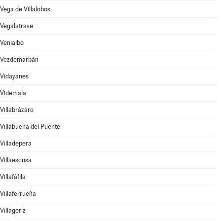
Vega de Villalobos
Vegalatrave
Venialbo
Vezdemarbán
Vidayanes
Videmala
Villabrázaro
Villabuena del Puente
Villadepera
Villaescusa
Villafáfila
Villaferrueña
Villageriz