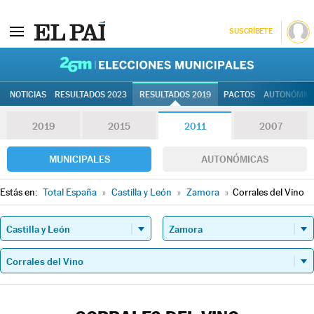
SUSCRÍBETE
26M | Elec
NOTICIAS
RESULTADOS 2023
RESULTADOS 2019
PACTOS
AUTONÓMIC
2019
2015
2011
2007
MUNICIPALES
AUTONÓMICAS
Estás en:
Total España
»
Castilla y León
»
Zamora
»
Corrales del Vino