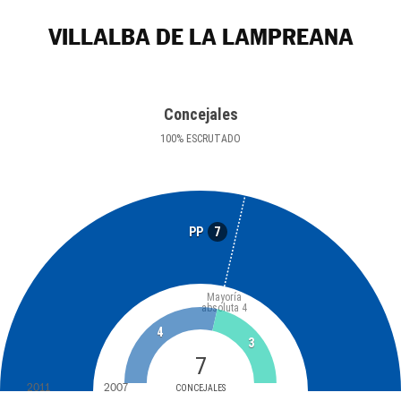
VILLALBA DE LA LAMPREANA
Concejales
100
%
ESCRUTADO
7
PP
Mayoría
absoluta
4
4
3
7
2011
2007
CONCEJALES