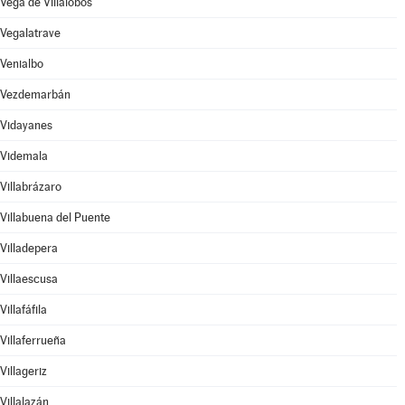
Vega de Villalobos
Vegalatrave
Venialbo
Vezdemarbán
Vidayanes
Videmala
Villabrázaro
Villabuena del Puente
Villadepera
Villaescusa
Villafáfila
Villaferrueña
Villageriz
Villalazán