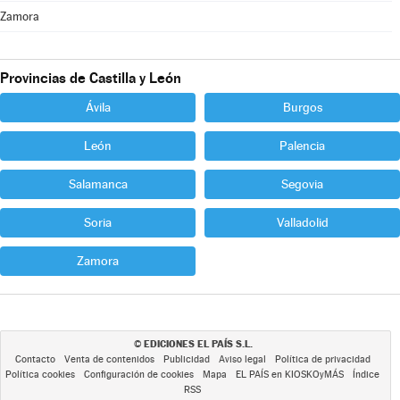
Zamora
Provincias de Castilla y León
Ávila
Burgos
León
Palencia
Salamanca
Segovia
Soria
Valladolid
Zamora
EDICIONES EL PAÍS S.L.
©
Contacto
Venta de contenidos
Publicidad
Aviso legal
Política de privacidad
Política cookies
Configuración de cookies
Mapa
EL PAÍS en KIOSKOyMÁS
Índice
RSS