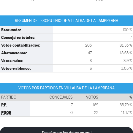
PP
PSOE
RESUMEN DEL ESCRUTINIO DE VILLALBA DE LA LAMPREANA
Escrutado:
100 %
Concejales totales:
7
Votos contabilizados:
205
81,35 %
Abstenciones:
47
18,65 %
Votos nulos:
8
3,9 %
Votos en blanco:
6
3,05 %
VOTOS POR PARTIDOS EN VILLALBA DE LA LAMPREANA
PARTIDO
CONCEJALES
VOTOS
%
PP
7
169
85,79 %
PSOE
0
22
11,17 %
Descárgate los datos en xml