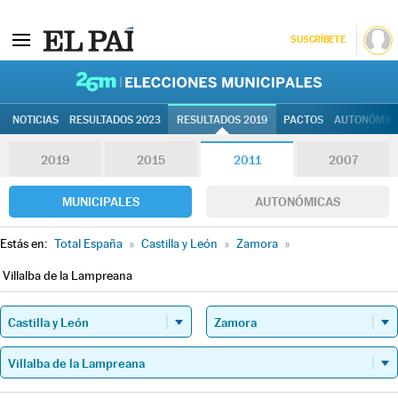
SUSCRÍBETE
26M | Elec
NOTICIAS
RESULTADOS 2023
RESULTADOS 2019
PACTOS
AUTONÓMIC
2019
2015
2011
2007
MUNICIPALES
AUTONÓMICAS
Estás en:
Total España
»
Castilla y León
»
Zamora
»
Villalba de la Lampreana