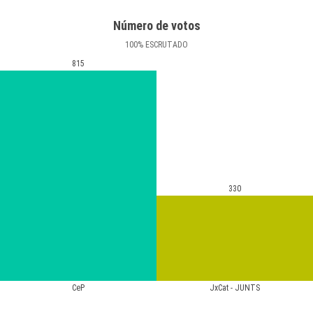
Número de votos
100
%
ESCRUTADO
815
330
CeP
JxCat - JUNTS