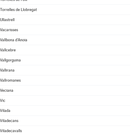
Torrelles de Llobregat
Ullastrell
Vacarisses
Vallbona d'Anoia
Vallcebre
Vallgorguina
Vallirana
Vallromanes
Veciana
Vic
Vilada
Viladecans
Viladecavalls