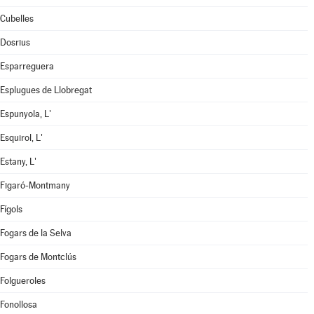
Cubelles
Dosrius
Esparreguera
Esplugues de Llobregat
Espunyola, L'
Esquirol, L'
Estany, L'
Figaró-Montmany
Fígols
Fogars de la Selva
Fogars de Montclús
Folgueroles
Fonollosa