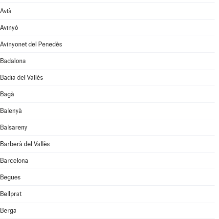
Avià
Avinyó
Avinyonet del Penedès
Badalona
Badia del Vallès
Bagà
Balenyà
Balsareny
Barberà del Vallès
Barcelona
Begues
Bellprat
Berga