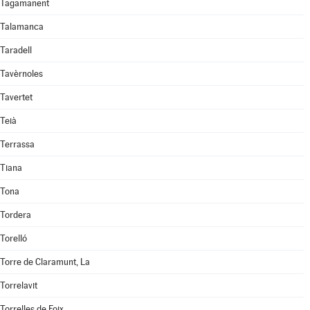
Tagamanent
Talamanca
Taradell
Tavèrnoles
Tavertet
Teià
Terrassa
Tiana
Tona
Tordera
Torelló
Torre de Claramunt, La
Torrelavit
Torrelles de Foix