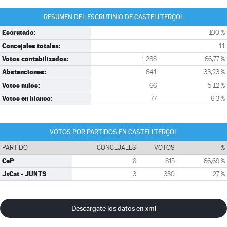
RESUMEN DEL ESCRUTINIO DE CASTELLTERÇOL
Escrutado:
100 %
Concejales totales:
11
Votos contabilizados:
1.288
66,77 %
Abstenciones:
641
33,23 %
Votos nulos:
66
5,12 %
Votos en blanco:
77
6,3 %
VOTOS POR PARTIDOS EN CASTELLTERÇOL
PARTIDO
CONCEJALES
VOTOS
%
CeP
8
815
66,69 %
JxCat - JUNTS
3
330
27 %
Descárgate los datos en xml