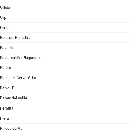
Oristà
Orpí
Òrrius
Pacs del Penedès
Palafolls
Palau-solità i Plegamans
Pallejà
Palma de Cervelló, La
Papiol, El
Parets del Vallès
Perafita
Piera
Pineda de Mar