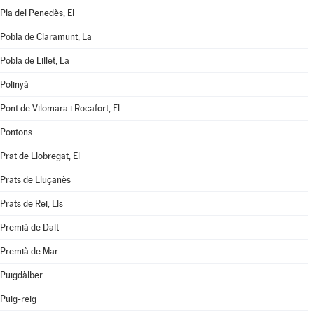
Pla del Penedès, El
Pobla de Claramunt, La
Pobla de Lillet, La
Polinyà
Pont de Vilomara i Rocafort, El
Pontons
Prat de Llobregat, El
Prats de Lluçanès
Prats de Rei, Els
Premià de Dalt
Premià de Mar
Puigdàlber
Puig-reig