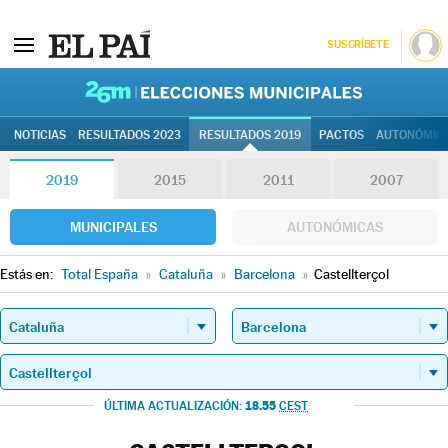
SUSCRÍBETE
26M | Elec
NOTICIAS
RESULTADOS 2023
RESULTADOS 2019
PACTOS
AUTONÓMIC
2019
2015
2011
2007
MUNICIPALES
AUTONÓMICAS
Estás en:
Total España
»
Cataluña
»
Barcelona
»
Castellterçol
18.55
ÚLTIMA ACTUALIZACIÓN:
CEST