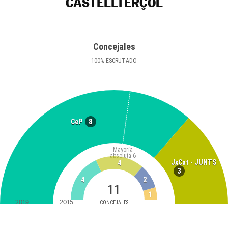
CASTELLTERÇOL
Concejales
100
%
ESCRUTADO
8
CeP
Mayoría
absoluta
6
JxCat - JUNTS
4
3
4
2
11
1
2019
2015
CONCEJALES