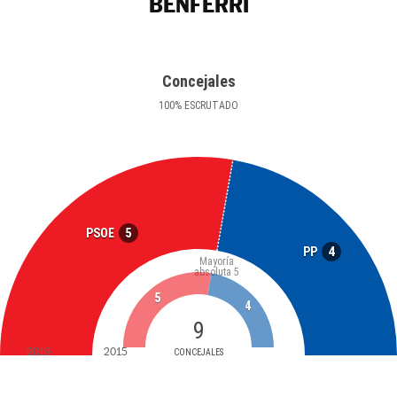
BENFERRI
Concejales
100
%
ESCRUTADO
5
PSOE
4
PP
Mayoría
absoluta
5
5
4
9
2019
2015
CONCEJALES