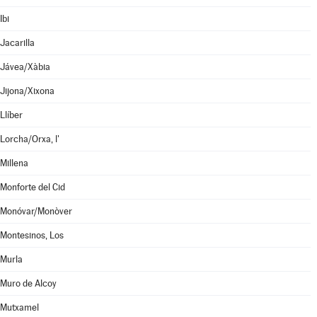
Ibi
Jacarilla
Jávea/Xàbia
Jijona/Xixona
Llíber
Lorcha/Orxa, l'
Millena
Monforte del Cid
Monóvar/Monòver
Montesinos, Los
Murla
Muro de Alcoy
Mutxamel