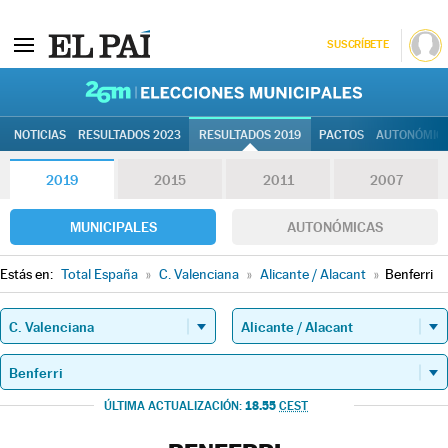
SUSCRÍBETE
26M | Elec
NOTICIAS
RESULTADOS 2023
RESULTADOS 2019
PACTOS
AUTONÓMIC
2019
2015
2011
2007
MUNICIPALES
AUTONÓMICAS
Estás en:
Total España
»
C. Valenciana
»
Alicante / Alacant
»
Benferri
18.55
ÚLTIMA ACTUALIZACIÓN:
CEST