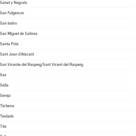
Sanet y Negrals
San Fulgencio
San Isidro
San Miguel de Salinas
Santa Pola
Sant Joan d'Alacant
San Vicente del Raspeig/Sant Vicent del Raspeig
Sax
Sella
Senija
Tàrbena
Teulada
Tibi