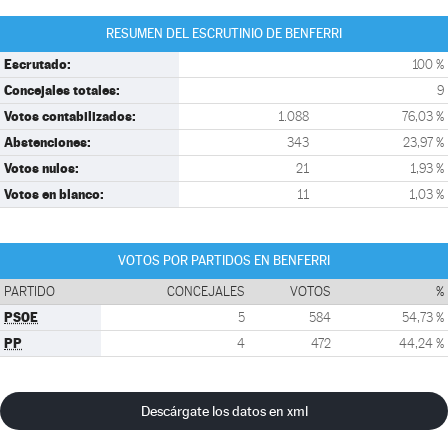
RESUMEN DEL ESCRUTINIO DE BENFERRI
Escrutado:
100 %
Concejales totales:
9
Votos contabilizados:
1.088
76,03 %
Abstenciones:
343
23,97 %
Votos nulos:
21
1,93 %
Votos en blanco:
11
1,03 %
VOTOS POR PARTIDOS EN BENFERRI
PARTIDO
CONCEJALES
VOTOS
%
PSOE
5
584
54,73 %
PP
4
472
44,24 %
Descárgate los datos en xml