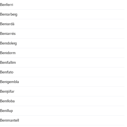
Benferri
Beniarbeig
Beniardá
Beniarrés
Benidoleig
Benidorm
Benifallim
Benifato
Benigembla
Benijófar
Benilloba
Benillup
Benimantell