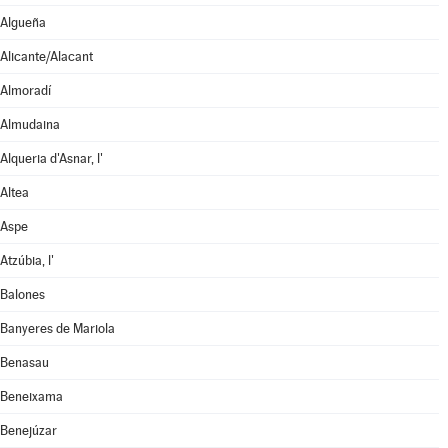
Algueña
Alicante/Alacant
Almoradí
Almudaina
Alqueria d'Asnar, l'
Altea
Aspe
Atzúbia, l'
Balones
Banyeres de Mariola
Benasau
Beneixama
Benejúzar