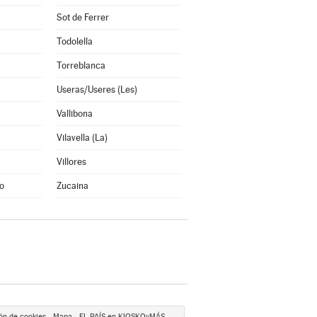
Sot de Ferrer
Todolella
Torreblanca
Useras/Useres (Les)
Vallibona
Vilavella (La)
Villores
o
Zucaina
ón de cookies
Mapa
EL PAÍS en KIOSKOyMÁS