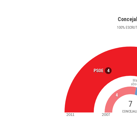
Conceja
100
%
ESCRU
4
PSOE
Ma
abs
4
7
CONCEJAL
2011
2007