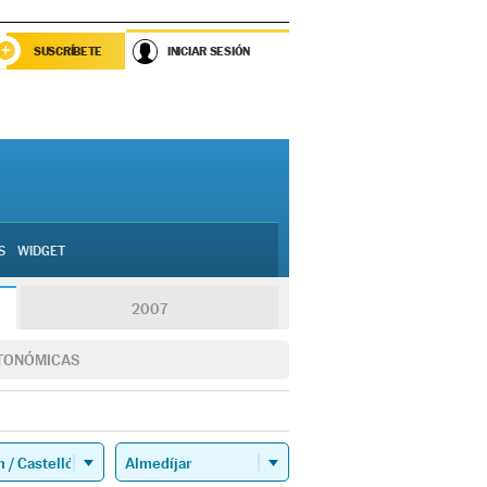
SUSCRÍBETE
INICIAR SESIÓN
S
WIDGET
2007
TONÓMICAS