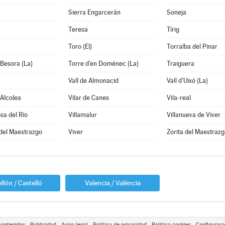
Sierra Engarcerán
Soneja
Teresa
Tírig
Toro (El)
Torralba del Pinar
 Besora (La)
Torre d'en Doménec (La)
Traiguera
Vall de Almonacid
Vall d'Uixó (La)
'Alcolea
Vilar de Canes
Vila-real
sa del Río
Villamalur
Villanueva de Viver
 del Maestrazgo
Viver
Zorita del Maestrazg
llón / Castelló
Valencia / València
contenidos
Publicidad
Aviso legal
Política de privacidad
Política cookies
Configuraci