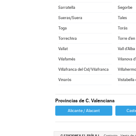
Sarratella
Segorbe
Sueras/Suera
Tales
Toga
Torás
Torrechiva
Torre d'en
Vallat
Vall d'Alba
Vilafamés
Vilanova d
Villafranca del Cid/Vilafranca
Villahermo
Vinaròs
Vistabella
Provincias de C. Valenciana
Alicante / Alacant
Caste
EDICIONES EL PAÍS S.L.
©
Contacto
Venta de 