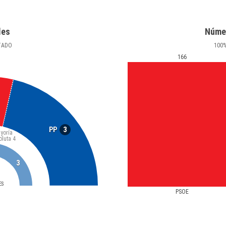
les
Núme
TADO
100
166
3
PP
yoría
oluta
4
3
ES
PSOE