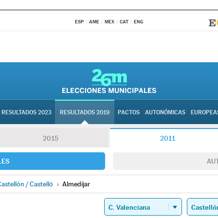
ESP
AME
MEX
CAT
ENG
RESULTADOS 2023
RESULTADOS 2019
PACTOS
AUTONÓMICAS
EUROPEA
2015
2011
LES
AU
astellón / Castelló
»
Almedíjar