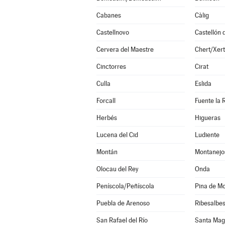
Cabanes
Càlig
Castellnovo
Cervera del Maestre
Chert/Xert
Cinctorres
Cirat
Culla
Eslida
Forcall
Fuente la 
Herbés
Higueras
Lucena del Cid
Ludiente
Montán
Montanejo
Olocau del Rey
Onda
Peníscola/Peñíscola
Pina de M
Puebla de Arenoso
Ribesalbe
San Rafael del Río
Santa Mag