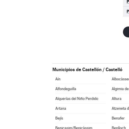
Municipios de Castellón / Castelló
Aín
Albocàsse
Alfondeguilla
Algimia d
Alquerías del Niño Perdido
Altura
Artana
Atzeneta d
Bejís
Benafer
Benicasim/Benicàssim
Benlloch