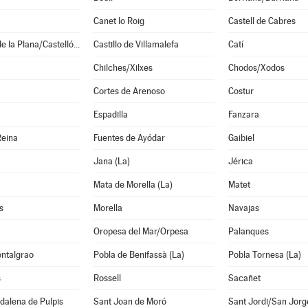
Canet lo Roig
Castell de Cabres
Castellón de la Plana/Castelló de la Plana
Castillo de Villamalefa
Catí
Chilches/Xilxes
Chodos/Xodos
Cortes de Arenoso
Costur
Espadilla
Fanzara
Reina
Fuentes de Ayódar
Gaibiel
Jana (La)
Jérica
Mata de Morella (La)
Matet
s
Morella
Navajas
Oropesa del Mar/Orpesa
Palanques
ontalgrao
Pobla de Benifassà (La)
Pobla Tornesa (La)
s
Rossell
Sacañet
dalena de Pulpis
Sant Joan de Moró
Sant Jordi/San Jorg