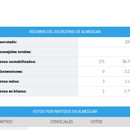
RESUMEN DEL ESCRUTINIO DE ALMEDÍJAR
scrutado:
10
oncejales totales:
otos contabilizados:
271
96,7
bstenciones:
9
3,2
otos nulos:
3
1,1
otos en blanco:
2
0,7
VOTOS POR PARTIDOS EN ALMEDÍJAR
ARTIDO
CONCEJALES
VOTOS