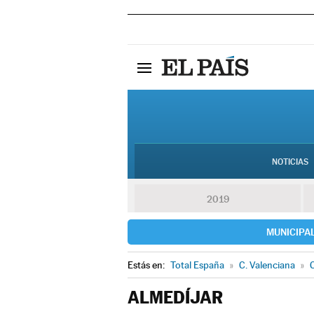
NOTICIAS
2019
MUNICIPA
Estás en:
Total España
»
C. Valenciana
»
C
ALMEDÍJAR