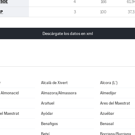
PSOE
4
166
61,9
PP
3
100
37,3
Descárgate los datos en xml
r
Alcalà de Xivert
Alcora (L')
e Almonacid
Almazora/Almassora
Almedíjar
Arañuel
Ares del Maestrat
el Maestrat
Ayódar
Azuébar
Benafigos
Benasal
Betxí
Borriana/Burriana