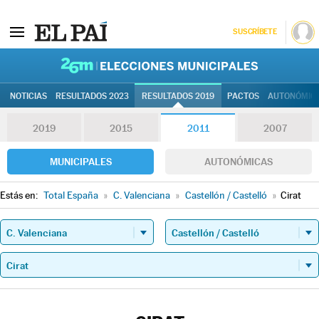
SUSCRÍBETE
26M | Elec
NOTICIAS
RESULTADOS 2023
RESULTADOS 2019
PACTOS
AUTONÓMIC
2019
2015
2011
2007
MUNICIPALES
AUTONÓMICAS
Estás en:
Total España
»
C. Valenciana
»
Castellón / Castelló
»
Cirat