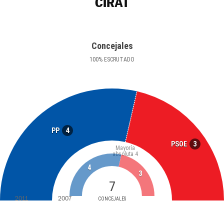
CIRAT
Concejales
100
%
ESCRUTADO
4
PP
3
PSOE
Mayoría
absoluta
4
4
3
7
2011
2007
CONCEJALES