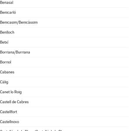
Benasal
Benicarló
Benicasim/Benicàssim
Benlloch
Betxí
Borriana/Burriana
Borriol
Cabanes
Càlig
Canet lo Roig
Castell de Cabres
Castellfort
Castellnovo