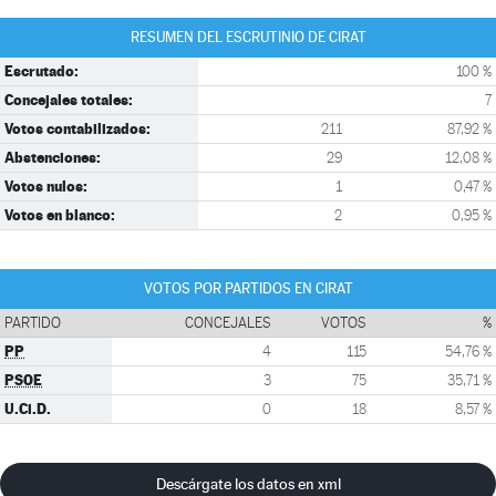
RESUMEN DEL ESCRUTINIO DE CIRAT
Escrutado:
100 %
Concejales totales:
7
Votos contabilizados:
211
87,92 %
Abstenciones:
29
12,08 %
Votos nulos:
1
0,47 %
Votos en blanco:
2
0,95 %
VOTOS POR PARTIDOS EN CIRAT
PARTIDO
CONCEJALES
VOTOS
%
PP
4
115
54,76 %
PSOE
3
75
35,71 %
U.Ci.D.
0
18
8,57 %
Descárgate los datos en xml