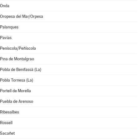
Onda
Oropesa del Mar/Orpesa
Palanques
Pavías
Peníscola/Peñíscola
Pina de Montalgrao
Pobla de Benifassà (La)
Pobla Tornesa (La)
Portell de Morella
Puebla de Arenoso
Ribesalbes
Rossell
Sacañet