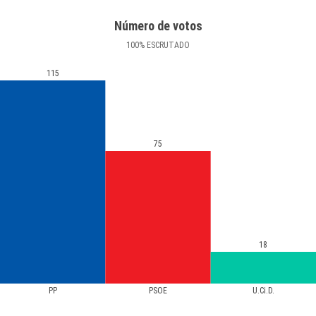
Número de votos
100
%
ESCRUTADO
115
75
18
PP
PSOE
U.Ci.D.