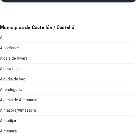
Municipios de Castellón / Castelló
Aín
Albocàsser
Alcalà de Xivert
Alcora (L')
Alcudia de Veo
Alfondeguilla
Algimia de Almonacid
Almazora/Almassora
Almedíjar
Almenara