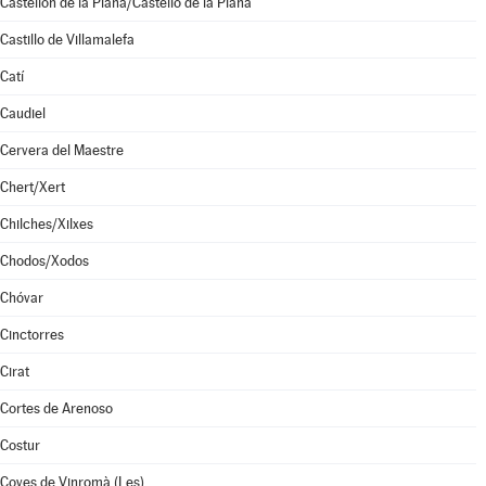
Castellón de la Plana/Castelló de la Plana
Castillo de Villamalefa
Catí
Caudiel
Cervera del Maestre
Chert/Xert
Chilches/Xilxes
Chodos/Xodos
Chóvar
Cinctorres
Cirat
Cortes de Arenoso
Costur
Coves de Vinromà (Les)