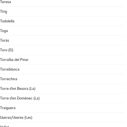
Teresa
Tírig
Todolella
Toga
Torás
Toro (El)
Torralba del Pinar
Torreblanca
Torrechiva
Torre d'en Besora (La)
Torre d'en Doménec (La)
Traiguera
Useras/Useres (Les)