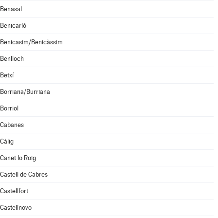
Benasal
Benicarló
Benicasim/Benicàssim
Benlloch
Betxí
Borriana/Burriana
Borriol
Cabanes
Càlig
Canet lo Roig
Castell de Cabres
Castellfort
Castellnovo