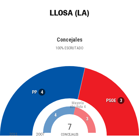
LLOSA (LA)
Concejales
100
%
ESCRUTADO
4
PP
3
PSOE
Mayoría
absoluta
4
4
3
7
2011
2007
CONCEJALES