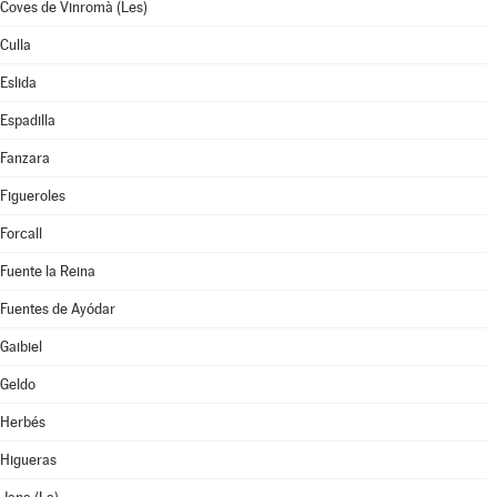
Coves de Vinromà (Les)
Culla
Eslida
Espadilla
Fanzara
Figueroles
Forcall
Fuente la Reina
Fuentes de Ayódar
Gaibiel
Geldo
Herbés
Higueras