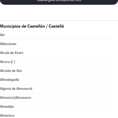
Municipios de Castellón / Castelló
Aín
Albocàsser
Alcalà de Xivert
Alcora (L')
Alcudia de Veo
Alfondeguilla
Algimia de Almonacid
Almazora/Almassora
Almedíjar
Almenara