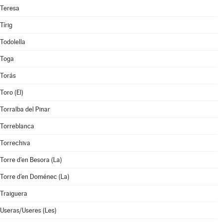
Teresa
Tírig
Todolella
Toga
Torás
Toro (El)
Torralba del Pinar
Torreblanca
Torrechiva
Torre d'en Besora (La)
Torre d'en Doménec (La)
Traiguera
Useras/Useres (Les)