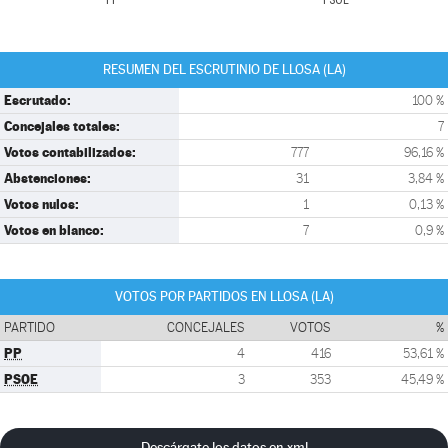
PP
PSOE
RESUMEN DEL ESCRUTINIO DE LLOSA (LA)
Escrutado:
100 %
Concejales totales:
7
Votos contabilizados:
777
96,16 %
Abstenciones:
31
3,84 %
Votos nulos:
1
0,13 %
Votos en blanco:
7
0,9 %
VOTOS POR PARTIDOS EN LLOSA (LA)
PARTIDO
CONCEJALES
VOTOS
%
PP
4
416
53,61 %
PSOE
3
353
45,49 %
Descárgate los datos en xml