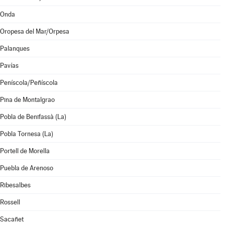
Onda
Oropesa del Mar/Orpesa
Palanques
Pavías
Peníscola/Peñíscola
Pina de Montalgrao
Pobla de Benifassà (La)
Pobla Tornesa (La)
Portell de Morella
Puebla de Arenoso
Ribesalbes
Rossell
Sacañet