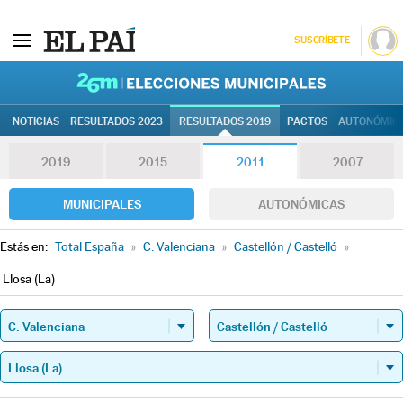
SUSCRÍBETE
26M | Elec
NOTICIAS
RESULTADOS 2023
RESULTADOS 2019
PACTOS
AUTONÓMIC
2019
2015
2011
2007
MUNICIPALES
AUTONÓMICAS
Estás en:
Total España
»
C. Valenciana
»
Castellón / Castelló
»
Llosa (La)