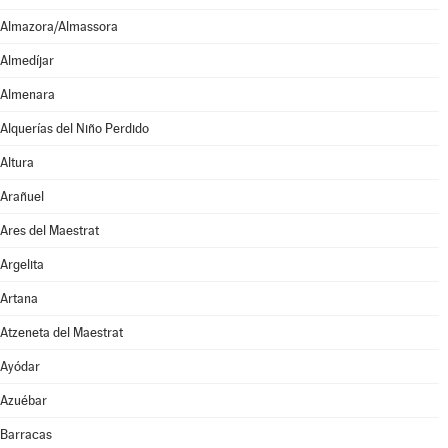
Almazora/Almassora
Almedíjar
Almenara
Alquerías del Niño Perdido
Altura
Arañuel
Ares del Maestrat
Argelita
Artana
Atzeneta del Maestrat
Ayódar
Azuébar
Barracas