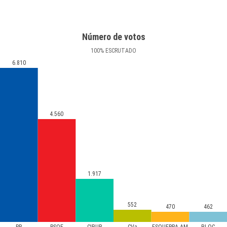
Número de votos
100
%
ESCRUTADO
6.810
4.560
1.917
552
470
462