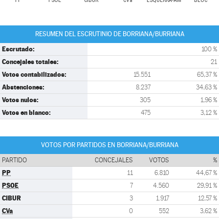
PP
PSOE
CIBUR
CVa
ESQUERRA-AM
BLOC
RESUMEN DEL ESCRUTINIO DE BORRIANA/BURRIANA
Escrutado:
100 %
Concejales totales:
21
Votos contabilizados:
15.551
65,37 %
Abstenciones:
8.237
34,63 %
Votos nulos:
305
1,96 %
Votos en blanco:
475
3,12 %
VOTOS POR PARTIDOS EN BORRIANA/BURRIANA
PARTIDO
CONCEJALES
VOTOS
%
PP
11
6.810
44,67 %
PSOE
7
4.560
29,91 %
CIBUR
3
1.917
12,57 %
CVa
0
552
3,62 %