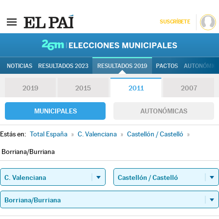
SUSCRÍBETE
26M | Elec
NOTICIAS
RESULTADOS 2023
RESULTADOS 2019
PACTOS
AUTONÓMIC
2019
2015
2011
2007
MUNICIPALES
AUTONÓMICAS
Estás en:
Total España
»
C. Valenciana
»
Castellón / Castelló
»
Borriana/Burriana