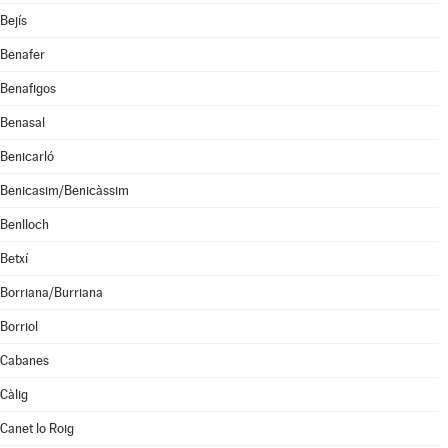
Bejís
Benafer
Benafigos
Benasal
Benicarló
Benicasim/Benicàssim
Benlloch
Betxí
Borriana/Burriana
Borriol
Cabanes
Càlig
Canet lo Roig