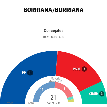
BORRIANA/BURRIANA
Concejales
100
%
ESCRUTADO
7
PSOE
11
PP
Mayoría
absoluta
11
8
11
3
CIBUR
21
2011
2007
CONCEJALES