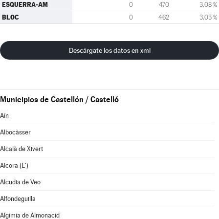
ESQUERRA-AM
0
470
3,08 %
BLOC
0
462
3,03 %
Descárgate los datos en xml
Municipios de Castellón / Castelló
Aín
Albocàsser
Alcalà de Xivert
Alcora (L')
Alcudia de Veo
Alfondeguilla
Algimia de Almonacid