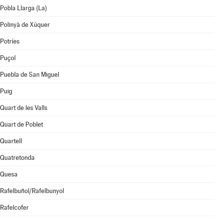
Pobla Llarga (La)
Polinyà de Xúquer
Potríes
Puçol
Puebla de San Miguel
Puig
Quart de les Valls
Quart de Poblet
Quartell
Quatretonda
Quesa
Rafelbuñol/Rafelbunyol
Rafelcofer