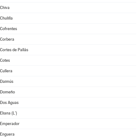
Chiva
Chulilla
Cofrentes
Corbera
Cortes de Pallás
Cotes
Cullera
Daimús
Domeño
Dos Aguas
Eliana (L')
Emperador
Enguera