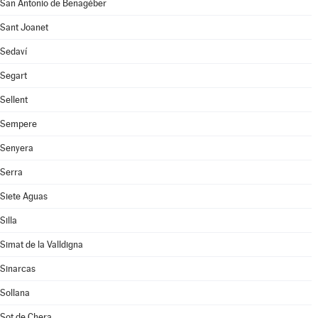
San Antonio de Benagéber
Sant Joanet
Sedaví
Segart
Sellent
Sempere
Senyera
Serra
Siete Aguas
Silla
Simat de la Valldigna
Sinarcas
Sollana
Sot de Chera