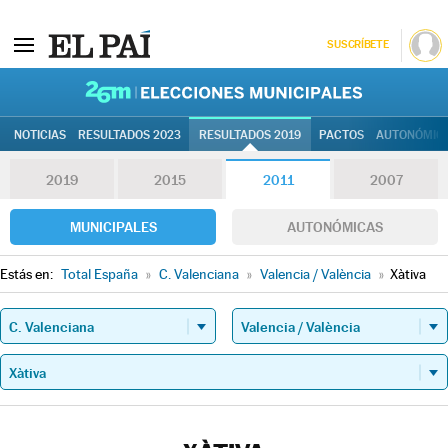
SUSCRÍBETE
26M | Elec
NOTICIAS
RESULTADOS 2023
RESULTADOS 2019
PACTOS
AUTONÓMIC
2019
2015
2011
2007
MUNICIPALES
AUTONÓMICAS
Estás en:
Total España
»
C. Valenciana
»
Valencia / València
»
Xàtiva