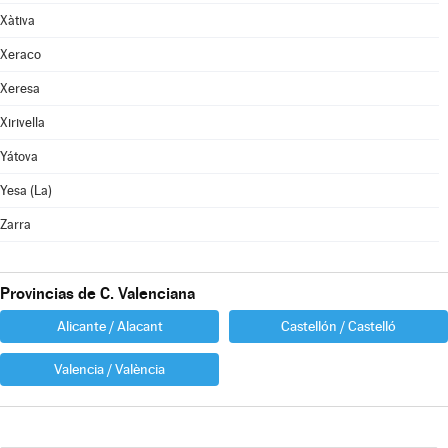
Xàtiva
Xeraco
Xeresa
Xirivella
Yátova
Yesa (La)
Zarra
Provincias de C. Valenciana
Alicante / Alacant
Castellón / Castelló
Valencia / València