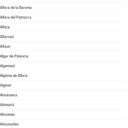
Alfara de la Baronia
Alfara del Patriarca
Alfarp
Alfarrasí
Alfauir
Algar de Palancia
Algemesí
Algimia de Alfara
Alginet
Almàssera
Almiserà
Almoines
Almussafes