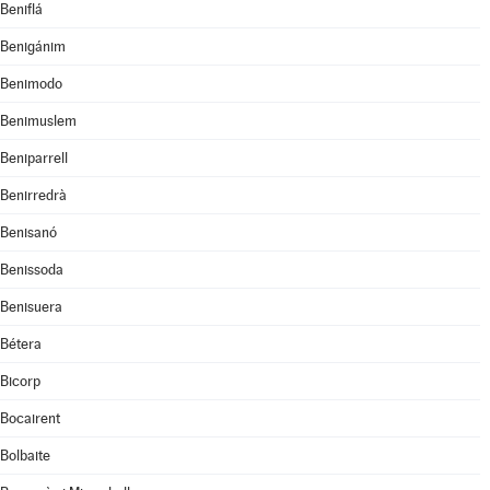
Beniflá
Benigánim
Benimodo
Benimuslem
Beniparrell
Benirredrà
Benisanó
Benissoda
Benisuera
Bétera
Bicorp
Bocairent
Bolbaite