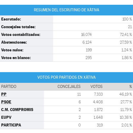
RESUMEN DEL ESCRUTINIO DE XÀTIVA
Escrutado:
100 %
Concejales totales:
21
Votos contabilizados:
16.074
72,41 %
Abstenciones:
6.124
27,59 %
Votos nulos:
199
1,24 %
Votos en blanco:
295
1,86 %
VOTOS POR PARTIDOS EN XÀTIVA
PARTIDO
CONCEJALES
VOTOS
%
PP
11
7.333
46,19 %
PSOE
6
4.408
27,77 %
C.M. COMPROMIS
2
1.872
11,79 %
EUPV
2
1.648
10,38 %
PARTICIPA
0
319
2,01 %