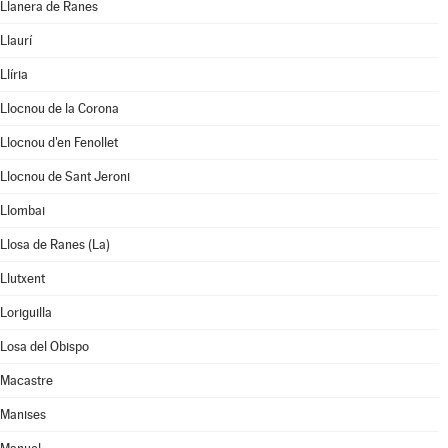
Llanera de Ranes
Llaurí
Llíria
Llocnou de la Corona
Llocnou d'en Fenollet
Llocnou de Sant Jeroni
Llombai
Llosa de Ranes (La)
Llutxent
Loriguilla
Losa del Obispo
Macastre
Manises