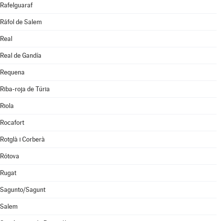
Rafelguaraf
Ráfol de Salem
Real
Real de Gandía
Requena
Riba-roja de Túria
Riola
Rocafort
Rotglà i Corberà
Rótova
Rugat
Sagunto/Sagunt
Salem