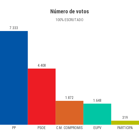
Número de votos
100
%
ESCRUTADO
7.333
4.408
1.872
1.648
319
PP
PSOE
C.M. COMPROMIS
EUPV
PARTICIPA