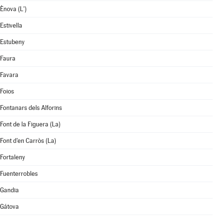
Ènova (L')
Estivella
Estubeny
Faura
Favara
Foios
Fontanars dels Alforins
Font de la Figuera (La)
Font d'en Carròs (La)
Fortaleny
Fuenterrobles
Gandia
Gátova