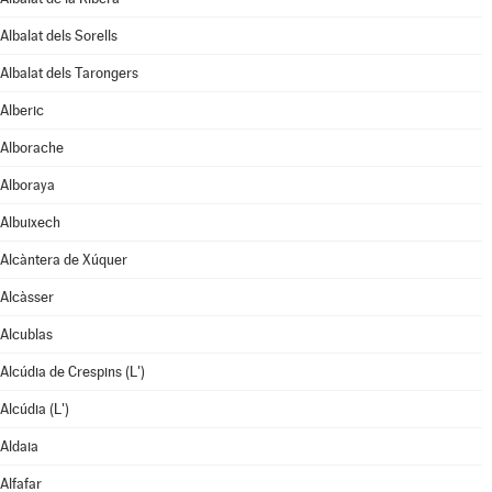
Albalat dels Sorells
Albalat dels Tarongers
Alberic
Alborache
Alboraya
Albuixech
Alcàntera de Xúquer
Alcàsser
Alcublas
Alcúdia de Crespins (L')
Alcúdia (L')
Aldaia
Alfafar