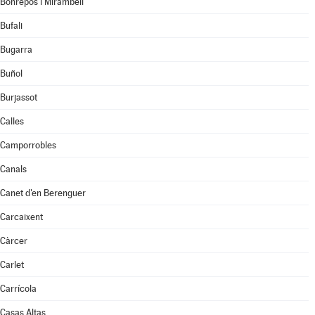
Bonrepòs i Mirambell
Bufali
Bugarra
Buñol
Burjassot
Calles
Camporrobles
Canals
Canet d'en Berenguer
Carcaixent
Càrcer
Carlet
Carrícola
Casas Altas