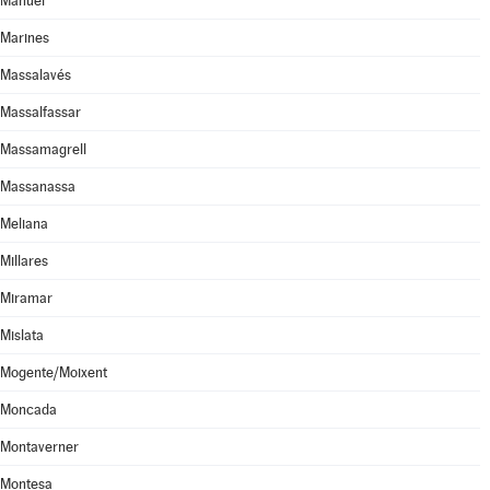
Manuel
Marines
Massalavés
Massalfassar
Massamagrell
Massanassa
Meliana
Millares
Miramar
Mislata
Mogente/Moixent
Moncada
Montaverner
Montesa