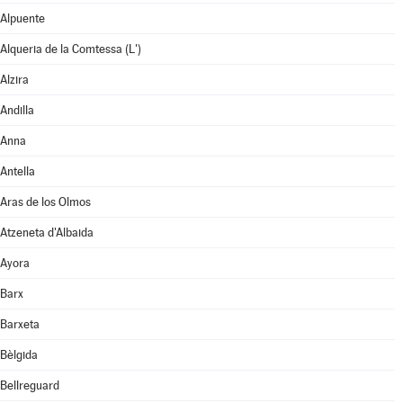
Alpuente
Alqueria de la Comtessa (L')
Alzira
Andilla
Anna
Antella
Aras de los Olmos
Atzeneta d'Albaida
Ayora
Barx
Barxeta
Bèlgida
Bellreguard