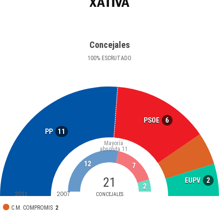
XÀTIVA
Concejales
100
%
ESCRUTADO
6
PSOE
11
PP
Mayoría
absoluta
11
12
7
21
2
EUPV
2
2011
2007
CONCEJALES
C.M. COMPROMIS
2