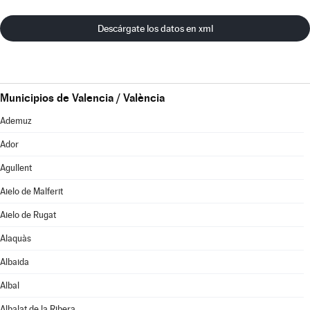
Descárgate los datos en xml
Municipios de Valencia / València
Ademuz
Ador
Agullent
Aielo de Malferit
Aielo de Rugat
Alaquàs
Albaida
Albal
Albalat de la Ribera