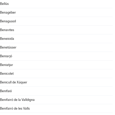
Bellús
Benagéber
Benaguasil
Benavites
Beneixida
Benetússer
Beniarjó
Beniatjar
Benicolet
Benicull de Xúquer
Benifaió
Benifairó de la Valldigna
Benifairó de les Valls