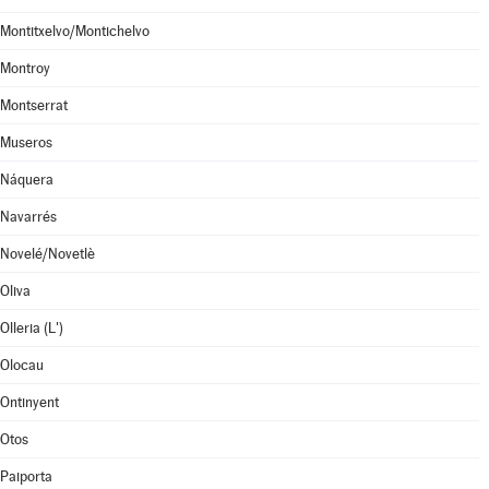
Montitxelvo/Montichelvo
Montroy
Montserrat
Museros
Náquera
Navarrés
Novelé/Novetlè
Oliva
Olleria (L')
Olocau
Ontinyent
Otos
Paiporta