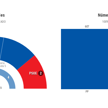
les
Núme
TADO
100
607
oría
luta
5
2
PSOE
4
ES
PP