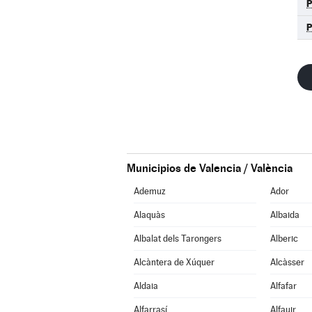
Municipios de Valencia / València
Ademuz
Ador
Alaquàs
Albaida
Albalat dels Tarongers
Alberic
Alcàntera de Xúquer
Alcàsser
Aldaia
Alfafar
Alfarrasí
Alfauir