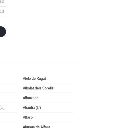
9 %
3 %
Aielo de Rugat
Albalat dels Sorells
Albuixech
L')
Alcúdia (L')
Alfarp
Algimia de Alfara