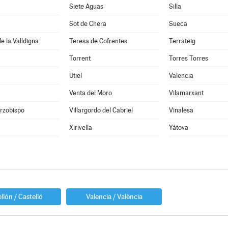
Siete Aguas
Silla
Sot de Chera
Sueca
e la Valldigna
Teresa de Cofrentes
Terrateig
Torrent
Torres Torres
Utiel
Valencia
Venta del Moro
Vilamarxant
Arzobispo
Villargordo del Cabriel
Vinalesa
Xirivella
Yátova
llón / Castelló
Valencia / València