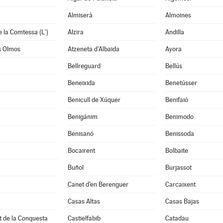
Almiserà
Almoines
e la Comtessa (L')
Alzira
Andilla
s Olmos
Atzeneta d'Albaida
Ayora
Bellreguard
Bellús
Beneixida
Benetússer
Benicull de Xúquer
Benifaió
Benigánim
Benimodo
à
Benisanó
Benissoda
Bocairent
Bolbaite
Buñol
Burjassot
Canet d'en Berenguer
Carcaixent
Casas Altas
Casas Bajas
t de la Conquesta
Castielfabib
Catadau