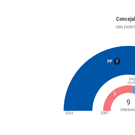
Conceja
100
%
ESCRU
7
PP
May
abso
5
9
CONCEJAL
2011
2007