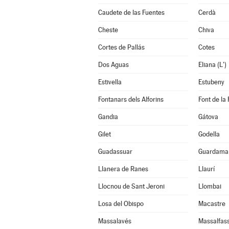
Caudete de las Fuentes
Cerdà
Cheste
Chiva
Cortes de Pallás
Cotes
Dos Aguas
Eliana (L')
Estivella
Estubeny
Fontanars dels Alforins
Font de la 
Gandia
Gátova
Gilet
Godella
Guadassuar
Guardamar
Llanera de Ranes
Llaurí
Llocnou de Sant Jeroni
Llombai
Losa del Obispo
Macastre
Massalavés
Massalfas