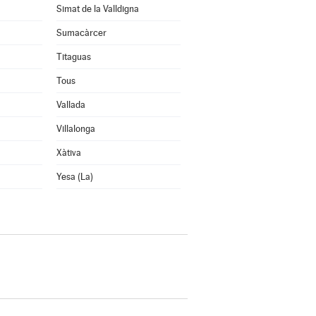
Simat de la Valldigna
Sumacàrcer
Titaguas
Tous
Vallada
Villalonga
Xàtiva
Yesa (La)