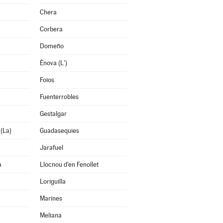
Chera
Corbera
Domeño
Ènova (L')
Foios
Fuenterrobles
Gestalgar
 (La)
Guadasequies
Jarafuel
a
Llocnou d'en Fenollet
Loriguilla
Marines
Meliana