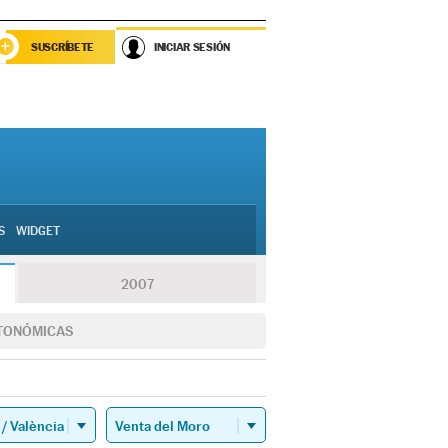
SUSCRÍBETE
INICIAR SESIÓN
S
WIDGET
2007
TONÓMICAS