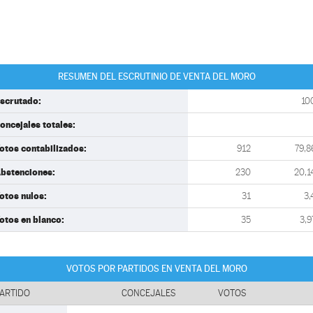
RESUMEN DEL ESCRUTINIO DE VENTA DEL MORO
scrutado:
10
oncejales totales:
otos contabilizados:
912
79,8
bstenciones:
230
20,1
otos nulos:
31
3,
otos en blanco:
35
3,9
VOTOS POR PARTIDOS EN VENTA DEL MORO
ARTIDO
CONCEJALES
VOTOS