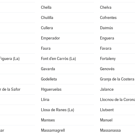
Chella
Chelva
Chulilla
Cofrentes
Cullera
Daimús
Emperador
Enguera
Faura
Favara
Figuera (La)
Font d'en Carròs (La)
Fortaleny
Gavarda
Genovés
Godelleta
Granja de la Costera
 de la Safor
Higueruelas
Jalance
Llíria
Llocnou de la Coron
Llosa de Ranes (La)
Llutxent
Manises
Manuel
sar
Massamagrell
Massanassa