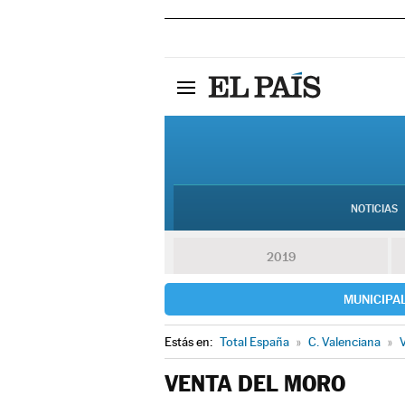
NOTICIAS
2019
MUNICIPA
Estás en:
Total España
»
C. Valenciana
»
V
VENTA DEL MORO