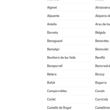
Alginet
Almàssera
Alpuente
Alqueria d
Antella
Aras de lo
Barxeta
Bèlgida
Benaguasil
Benavites
Beniatjar
Benicolet
Benifairó de les Valls
Beniflá
Beniparrell
Benirredr
Bétera
Bicorp
Bufali
Bugarra
Camporrobles
Canals
Carlet
Carrícola
Castelló de Rugat
Castellone