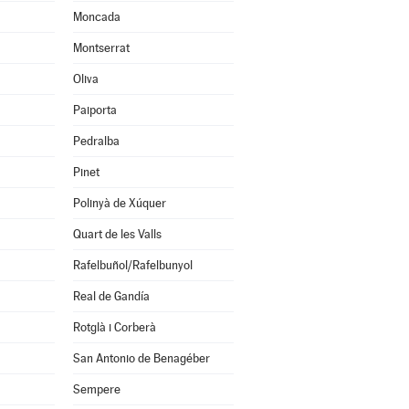
Moncada
Montserrat
Oliva
Paiporta
Pedralba
Pinet
Polinyà de Xúquer
Quart de les Valls
Rafelbuñol/Rafelbunyol
Real de Gandía
Rotglà i Corberà
San Antonio de Benagéber
Sempere