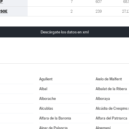
PP
7
607
68,
PSOE
2
239
27,1
Descárgate los datos en xml
Agullent
Aielo de Malferit
Albal
Albalat de la Ribera
Alborache
Alboraya
Alcublas
Alcúdia de Crespins (
Alfara de la Baronia
Alfara del Patriarca
Algar de Palancia
Algemesí