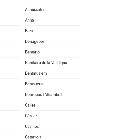
Almussafes
Anna
Barx
Benagéber
Beniarjó
Benifairó de la Valldigna
Benimuslem
Benisuera
Bonrepòs i Mirambell
Calles
Càrcer
Casinos
Catarroja