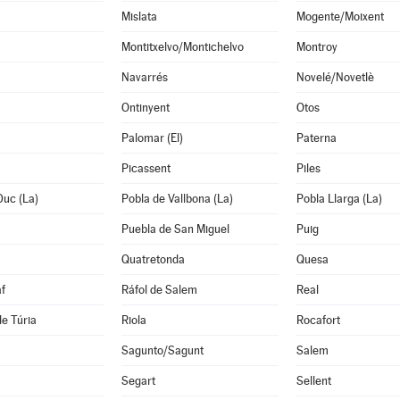
Mislata
Mogente/Moixent
Montitxelvo/Montichelvo
Montroy
Navarrés
Novelé/Novetlè
Ontinyent
Otos
Palomar (El)
Paterna
Picassent
Piles
Duc (La)
Pobla de Vallbona (La)
Pobla Llarga (La)
Puebla de San Miguel
Puig
Quatretonda
Quesa
f
Ráfol de Salem
Real
de Túria
Riola
Rocafort
Sagunto/Sagunt
Salem
Segart
Sellent