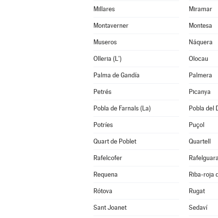
Millares
Miramar
Montaverner
Montesa
Museros
Náquera
Olleria (L')
Olocau
Palma de Gandía
Palmera
Petrés
Picanya
Pobla de Farnals (La)
Pobla del 
Potríes
Puçol
Quart de Poblet
Quartell
Rafelcofer
Rafelguara
Requena
Riba-roja 
Rótova
Rugat
Sant Joanet
Sedaví