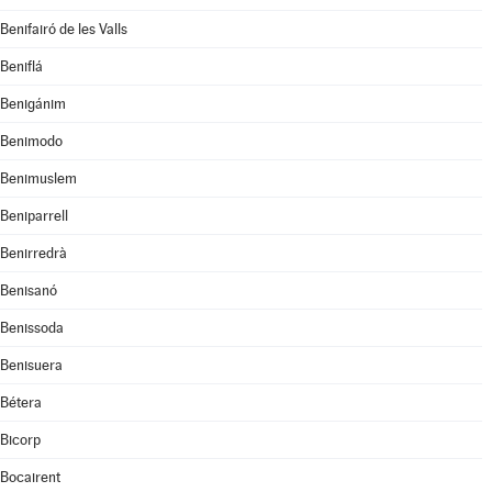
Benifairó de les Valls
Beniflá
Benigánim
Benimodo
Benimuslem
Beniparrell
Benirredrà
Benisanó
Benissoda
Benisuera
Bétera
Bicorp
Bocairent