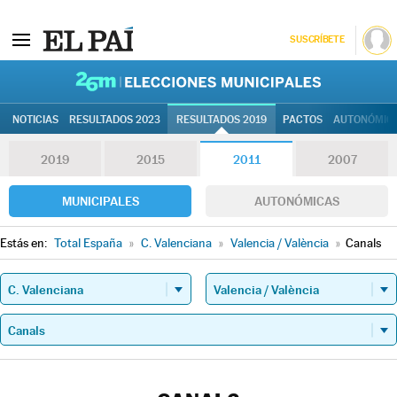
SUSCRÍBETE
26M | Elec
NOTICIAS
RESULTADOS 2023
RESULTADOS 2019
PACTOS
AUTONÓMIC
2019
2015
2011
2007
MUNICIPALES
AUTONÓMICAS
Estás en:
Total España
»
C. Valenciana
»
Valencia / València
»
Canals