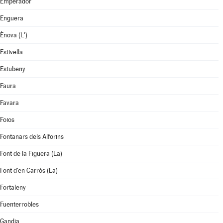
Emperador
Enguera
Ènova (L')
Estivella
Estubeny
Faura
Favara
Foios
Fontanars dels Alforins
Font de la Figuera (La)
Font d'en Carròs (La)
Fortaleny
Fuenterrobles
Gandia