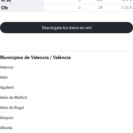
CVa
0
24
0,31 %
Descárgate los datos en xml
Municipios de Valencia / València
Ademuz
Ador
Agullent
Aielo de Malferit
Aielo de Rugat
Alaquàs
Albaida