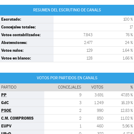
RESUMEN DEL ESCRUTINIO DE CANALS
Escrutado:
100 %
Concejales totales:
17
Votos contabilizados:
7.843
76 %
Abstenciones:
2.477
24 %
Votos nulos:
129
1,64 %
Votos en blanco:
128
1,66 %
VOTOS POR PARTIDOS EN CANALS
PARTIDO
CONCEJALES
VOTOS
%
PP
9
3.691
47,85 %
GdC
3
1.249
16,19 %
PSOE
2
990
12,83 %
C.M. COMPROMIS
2
850
11,02 %
EUPV
1
460
5,96 %
UPyD
0
322
4,17 %