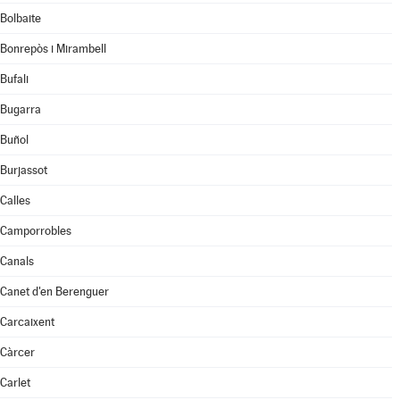
Bolbaite
Bonrepòs i Mirambell
Bufali
Bugarra
Buñol
Burjassot
Calles
Camporrobles
Canals
Canet d'en Berenguer
Carcaixent
Càrcer
Carlet