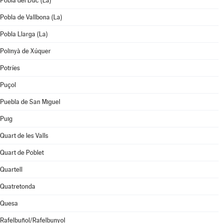
Pobla del Duc (La)
Pobla de Vallbona (La)
Pobla Llarga (La)
Polinyà de Xúquer
Potríes
Puçol
Puebla de San Miguel
Puig
Quart de les Valls
Quart de Poblet
Quartell
Quatretonda
Quesa
Rafelbuñol/Rafelbunyol