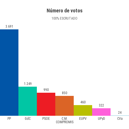
Número de votos
100
%
ESCRUTADO
3.691
1.249
990
850
460
322
24
PP
GdC
PSOE
C.M.
EUPV
UPyD
CVa
COMPROMIS