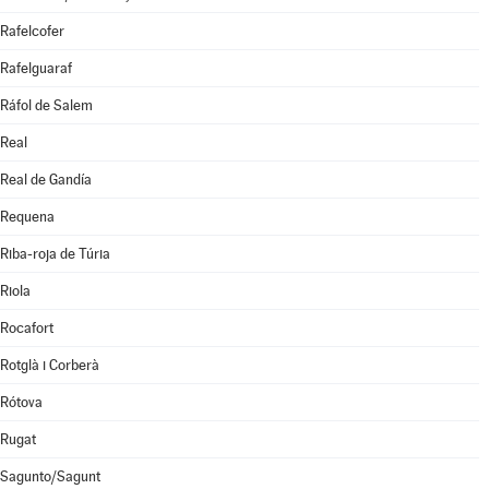
Rafelcofer
Rafelguaraf
Ráfol de Salem
Real
Real de Gandía
Requena
Riba-roja de Túria
Riola
Rocafort
Rotglà i Corberà
Rótova
Rugat
Sagunto/Sagunt