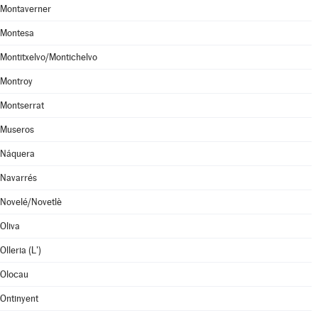
Montaverner
Montesa
Montitxelvo/Montichelvo
Montroy
Montserrat
Museros
Náquera
Navarrés
Novelé/Novetlè
Oliva
Olleria (L')
Olocau
Ontinyent