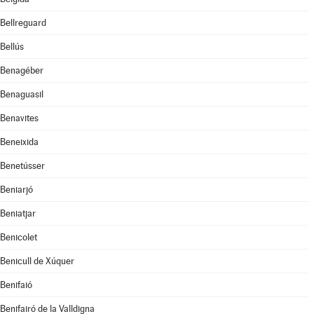
Bellreguard
Bellús
Benagéber
Benaguasil
Benavites
Beneixida
Benetússer
Beniarjó
Beniatjar
Benicolet
Benicull de Xúquer
Benifaió
Benifairó de la Valldigna