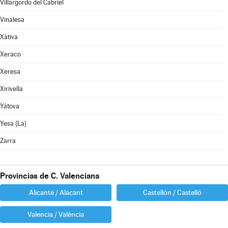
Villargordo del Cabriel
Vinalesa
Xàtiva
Xeraco
Xeresa
Xirivella
Yátova
Yesa (La)
Zarra
Provincias de C. Valenciana
Alicante / Alacant
Castellón / Castelló
Valencia / València