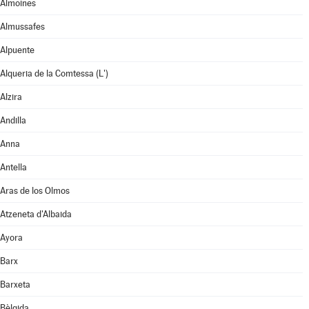
Almoines
Almussafes
Alpuente
Alqueria de la Comtessa (L')
Alzira
Andilla
Anna
Antella
Aras de los Olmos
Atzeneta d'Albaida
Ayora
Barx
Barxeta
Bèlgida