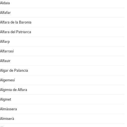
Aldaia
Alfafar
Alfara de la Baronia
Alfara del Patriarca
Alfarp
Alfarrasí
Alfauir
Algar de Palancia
Algemesí
Algimia de Alfara
Alginet
Almàssera
Almiserà