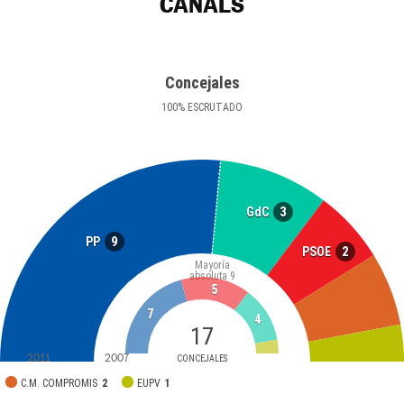
CANALS
Concejales
100
%
ESCRUTADO
3
GdC
9
PP
2
PSOE
Mayoría
absoluta
9
5
7
4
17
2011
2007
CONCEJALES
C.M. COMPROMIS
2
EUPV
1