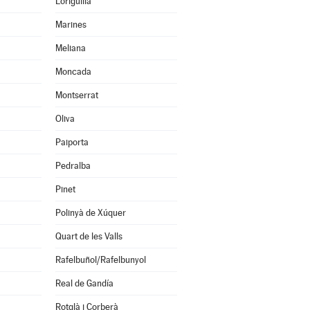
Loriguilla
Marines
Meliana
Moncada
Montserrat
Oliva
Paiporta
Pedralba
Pinet
Polinyà de Xúquer
Quart de les Valls
Rafelbuñol/Rafelbunyol
Real de Gandía
Rotglà i Corberà