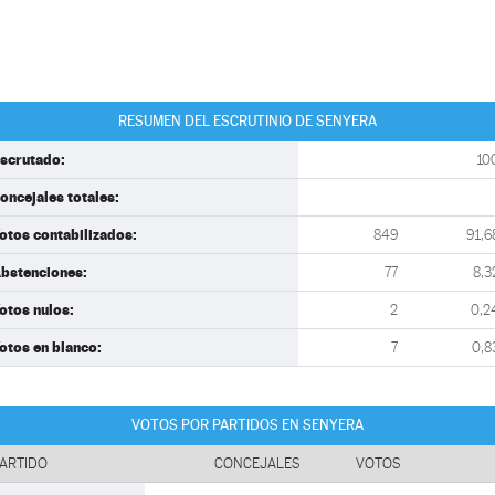
RESUMEN DEL ESCRUTINIO DE SENYERA
scrutado:
10
oncejales totales:
otos contabilizados:
849
91,6
bstenciones:
77
8,3
otos nulos:
2
0,2
otos en blanco:
7
0,8
VOTOS POR PARTIDOS EN SENYERA
ARTIDO
CONCEJALES
VOTOS