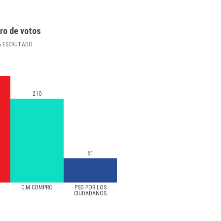
ro de votos
%
ESCRUTADO
210
61
C.M.COMPRO
PSD POR LOS
CIUDADANOS