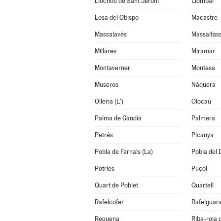
Llocnou de Sant Jeroni
Llombai
Losa del Obispo
Macastre
Massalavés
Massalfas
Millares
Miramar
Montaverner
Montesa
Museros
Náquera
Olleria (L')
Olocau
Palma de Gandía
Palmera
Petrés
Picanya
Pobla de Farnals (La)
Pobla del 
Potríes
Puçol
Quart de Poblet
Quartell
Rafelcofer
Rafelguara
Requena
Riba-roja 