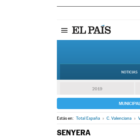
NOTICIAS
2019
MUNICIPA
Estás en:
Total España
»
C. Valenciana
»
V
SENYERA