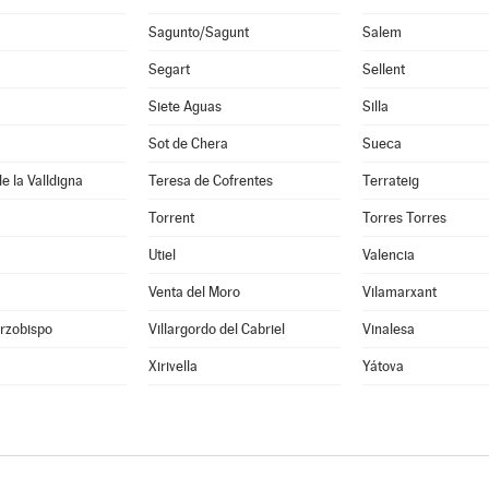
Sagunto/Sagunt
Salem
Segart
Sellent
Siete Aguas
Silla
Sot de Chera
Sueca
e la Valldigna
Teresa de Cofrentes
Terrateig
Torrent
Torres Torres
Utiel
Valencia
Venta del Moro
Vilamarxant
Arzobispo
Villargordo del Cabriel
Vinalesa
Xirivella
Yátova