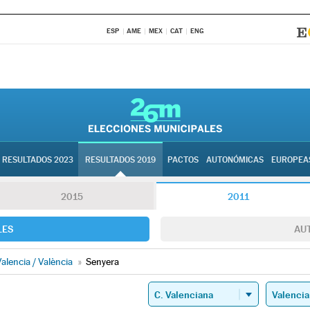
ESP
AME
MEX
CAT
ENG
RESULTADOS 2023
RESULTADOS 2019
PACTOS
AUTONÓMICAS
EUROPEA
2015
2011
LES
AU
alencia / València
»
Senyera