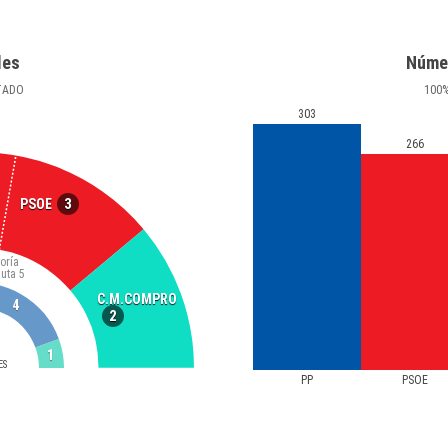
les
Núme
TADO
100
303
266
3
PSOE
oría
luta
5
C.M.COMPRO
4
2
1
ES
PP
PSOE