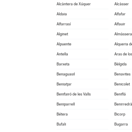
Alcàntera de Xúquer
Alcàsser
Aldaia
Alfafar
Alfarrasí
Alfauir
Alginet
Almàssera
Alpuente
Alqueria d
Antella
Aras de lo
Barxeta
Bèlgida
Benaguasil
Benavites
Beniatjar
Benicolet
Benifairó de les Valls
Beniflá
Beniparrell
Benirredr
Bétera
Bicorp
Bufali
Bugarra