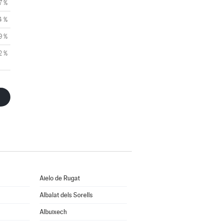
7 %
4 %
9 %
2 %
Aielo de Rugat
Albalat dels Sorells
Albuixech