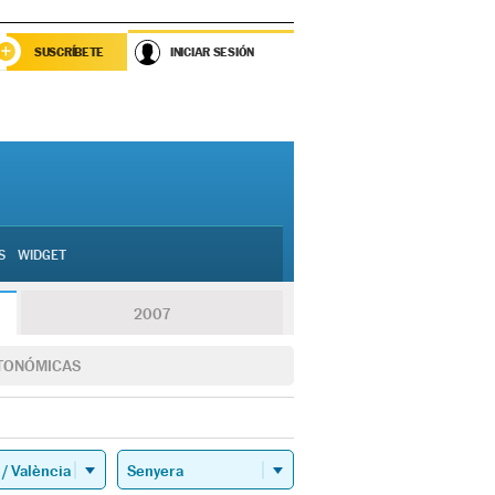
SUSCRÍBETE
INICIAR SESIÓN
S
WIDGET
2007
TONÓMICAS