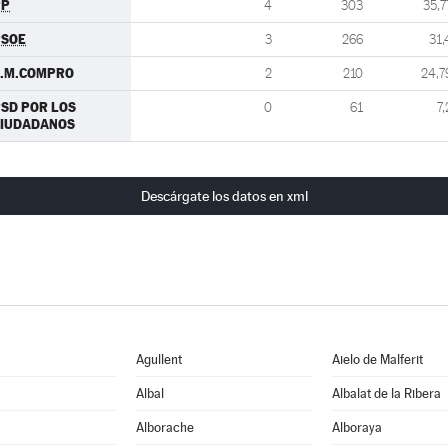
PP
4
303
35,7
PSOE
3
266
31,
C.M.COMPRO
2
210
24,7
SD POR LOS
0
61
7,
CIUDADANOS
Descárgate los datos en xml
Agullent
Aielo de Malferit
Albal
Albalat de la Ribera
Alborache
Alboraya