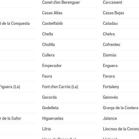
Canet d'en Berenguer
Carcaixent
Casas Altas
Casas Bajas
t de la Conquesta
Castielfabib
Catadau
Chella
Chelva
Chulilla
Cofrentes
Cullera
Daimús
Emperador
Enguera
Faura
Favara
Figuera (La)
Font d'en Carròs (La)
Fortaleny
Gavarda
Genovés
Godelleta
Granja de la Costera
 de la Safor
Higueruelas
Jalance
Llíria
Llocnou de la Coron