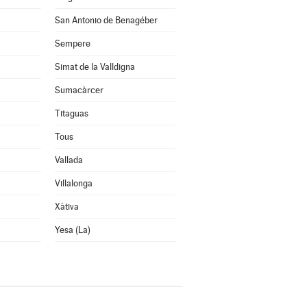
San Antonio de Benagéber
Sempere
Simat de la Valldigna
Sumacàrcer
Titaguas
Tous
Vallada
Villalonga
Xàtiva
Yesa (La)