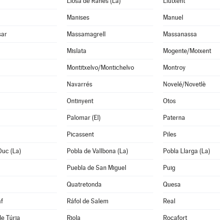
Llosa de Ranes (La)
Llutxent
Manises
Manuel
sar
Massamagrell
Massanassa
Mislata
Mogente/Moixent
Montitxelvo/Montichelvo
Montroy
Navarrés
Novelé/Novetlè
Ontinyent
Otos
Palomar (El)
Paterna
Picassent
Piles
Duc (La)
Pobla de Vallbona (La)
Pobla Llarga (La)
Puebla de San Miguel
Puig
Quatretonda
Quesa
f
Ráfol de Salem
Real
de Túria
Riola
Rocafort