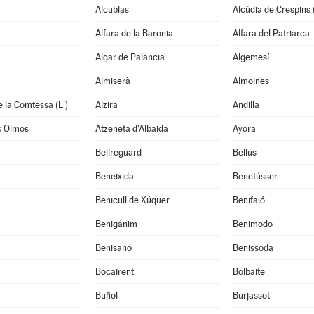
Alcublas
Alcúdia de Crespins (
Alfara de la Baronia
Alfara del Patriarca
Algar de Palancia
Algemesí
Almiserà
Almoines
e la Comtessa (L')
Alzira
Andilla
s Olmos
Atzeneta d'Albaida
Ayora
Bellreguard
Bellús
Beneixida
Benetússer
Benicull de Xúquer
Benifaió
Benigánim
Benimodo
à
Benisanó
Benissoda
Bocairent
Bolbaite
Buñol
Burjassot