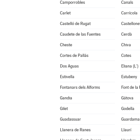
Camporrobles
Canals
Carlet
Carrícola
Castelló de Rugat
Castellone
Caudete de las Fuentes
Cerdà
Cheste
Chiva
Cortes de Pallás
Cotes
Dos Aguas
Eliana (L')
Estivella
Estubeny
Fontanars dels Alforins
Font de la 
Gandia
Gátova
Gilet
Godella
Guadassuar
Guardamar
Llanera de Ranes
Llaurí