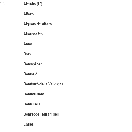
L')
Alcúdia (L')
Alfarp
Algimia de Alfara
Almussafes
Anna
Barx
Benagéber
Beniarjó
Benifairó de la Valldigna
Benimuslem
Benisuera
Bonrepòs i Mirambell
Calles