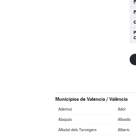
P
Municipios de Valencia / València
Ademuz
Ador
Alaquàs
Albaida
Albalat dels Tarongers
Alberic