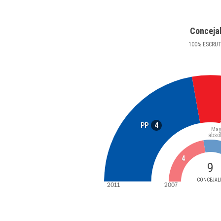
Conceja
100
%
ESCRU
4
PP
May
abso
4
9
CONCEJAL
2011
2007