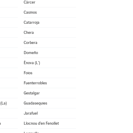
Càrcer
Casinos
Catarroja
Chera
Corbera
Domeño
Ènova (L')
Foios
Fuenterrobles
Gestalgar
 (La)
Guadasequies
Jarafuel
a
Llocnou d'en Fenollet