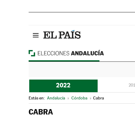
2022
201
Estás en:
Andalucía
»
Córdoba
»
Cabra
CABRA