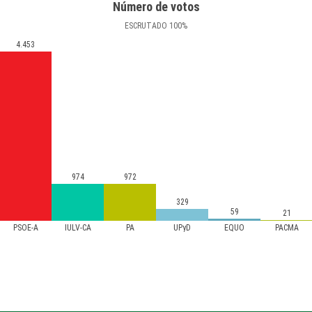
Número de votos
ESCRUTADO
100
%
4.453
974
972
329
59
21
PSOE-A
IULV-CA
PA
UPyD
EQUO
PACMA