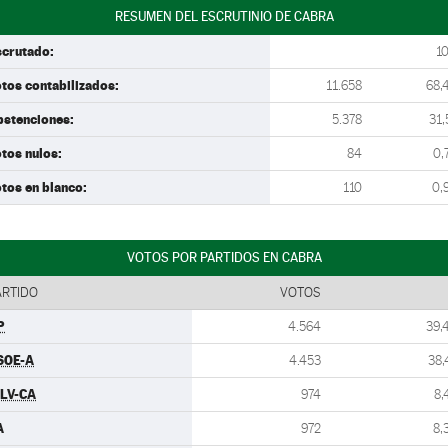
RESUMEN DEL ESCRUTINIO DE CABRA
scrutado:
1
tos contabilizados:
11.658
68,
bstenciones:
5.378
31,
tos nulos:
84
0,
tos en blanco:
110
0,
VOTOS POR PARTIDOS EN CABRA
ARTIDO
VOTOS
P
4.564
39,
SOE-A
4.453
38,
ULV-CA
974
8,
A
972
8,