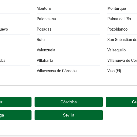
Montoro
Monturque
Palenciana
Palma del Río
uevo
Posadas
Pozoblanco
Rute
San Sebastián de
Valenzuela
Valsequillo
doba
Villaharta
Villanueva de Có
Villaviciosa de Córdoba
Viso (El)
iz
Córdoba
Gr
ga
Sevilla