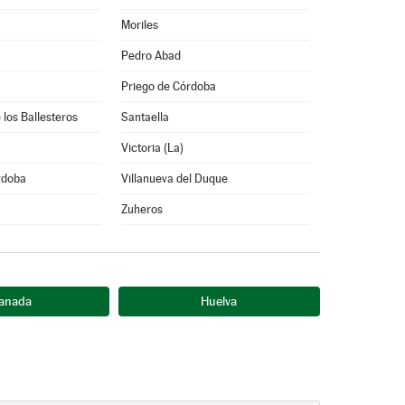
Moriles
Pedro Abad
Priego de Córdoba
 los Ballesteros
Santaella
Victoria (La)
rdoba
Villanueva del Duque
Zuheros
anada
Huelva