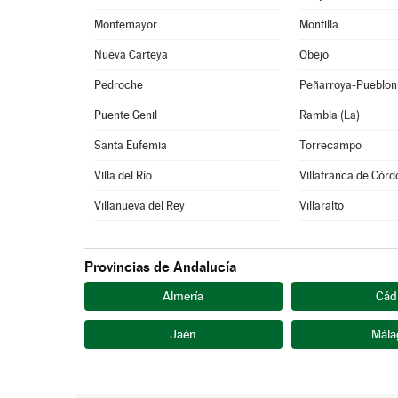
Montemayor
Montilla
Nueva Carteya
Obejo
Pedroche
Peñarroya-Pueblon
Puente Genil
Rambla (La)
Santa Eufemia
Torrecampo
Villa del Río
Villafranca de Cór
Villanueva del Rey
Villaralto
Provincias de Andalucía
Almería
Cád
Jaén
Mála