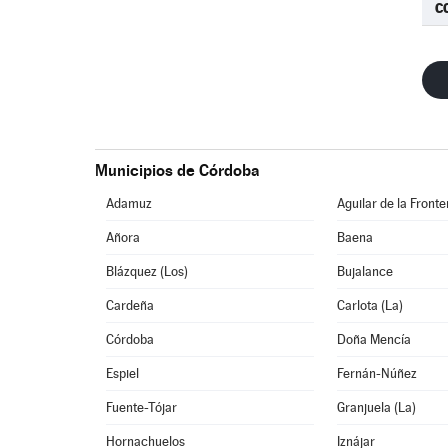
C
Municipios de Córdoba
Adamuz
Aguilar de la Fronte
Añora
Baena
Blázquez (Los)
Bujalance
Cardeña
Carlota (La)
Córdoba
Doña Mencía
Espiel
Fernán-Núñez
Fuente-Tójar
Granjuela (La)
Hornachuelos
Iznájar