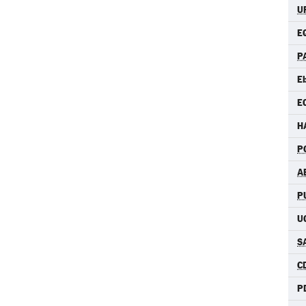
U
E
P
E
E
H
P
A
P
U
S
C
P