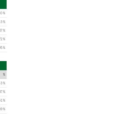
00 %
43 %
57 %
72 %
95 %
%
43 %
47 %
41 %
39 %