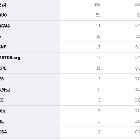
PyD
329
2,
QUO
59
0
ACMA
21
0,
b
19
0,
CNP
17
0,
ARTOS.org
17
0,
CPE
15
0,
ES
7
0,
UM+J
5
0,
CE
3
0,
AIn
3
0,
DL
3
0,
DSA
2
0,