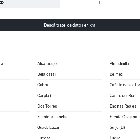
CD
1
Descárgate los datos en xml
ra
Alcaracejos
Almedinilla
Belalcázar
Belmez
Cabra
Cañete de las To
Carpio (El)
Castro del Río
Dos Torres
Encinas Reales
Fuente la Lancha
Fuente Obejuna
Guadalcázar
Guijo (El)
Lucena
Luque