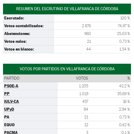
RESUMEN DEL ESCRUTINIO DE VILLAFRANCA DE CÓRDOBA
Escrutado:
100 %
Votos contabilizados:
2.876
74,97 %
Abstenciones:
960
25,03 %
Votos nulos:
21
0,73 %
Votos en blanco:
44
1,54 %
VOTOS POR PARTIDOS EN VILLAFRANCA DE CÓRDOBA
PARTIDO
VOTOS
%
PSOE-A
1.205
42,2 %
PP
1.019
35,69 %
IULV-CA
457
16 %
UPyD
84
2,94 %
PA
21
0,73 %
EQUO
12
0,42 %
PACMA
3
0,1 %