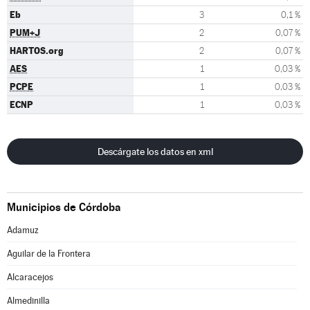
Eb
3
0,1 %
PUM+J
2
0,07 %
HARTOS.org
2
0,07 %
AES
1
0,03 %
PCPE
1
0,03 %
ECNP
1
0,03 %
Descárgate los datos en xml
Municipios de Córdoba
Adamuz
Aguilar de la Frontera
Alcaracejos
Almedinilla