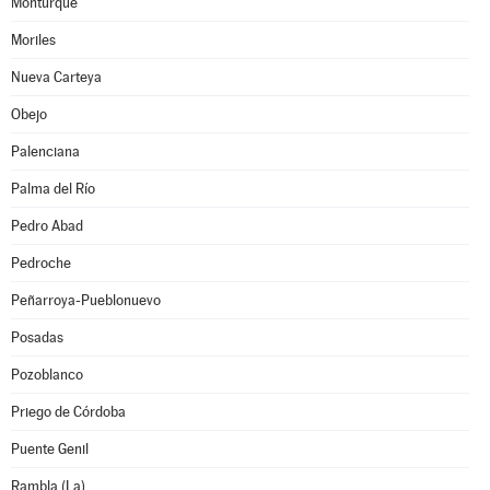
Monturque
Moriles
Nueva Carteya
Obejo
Palenciana
Palma del Río
Pedro Abad
Pedroche
Peñarroya-Pueblonuevo
Posadas
Pozoblanco
Priego de Córdoba
Puente Genil
Rambla (La)