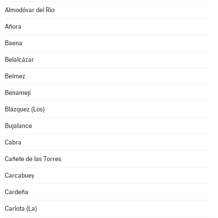
Almodóvar del Río
Añora
Baena
Belalcázar
Belmez
Benamejí
Blázquez (Los)
Bujalance
Cabra
Cañete de las Torres
Carcabuey
Cardeña
Carlota (La)