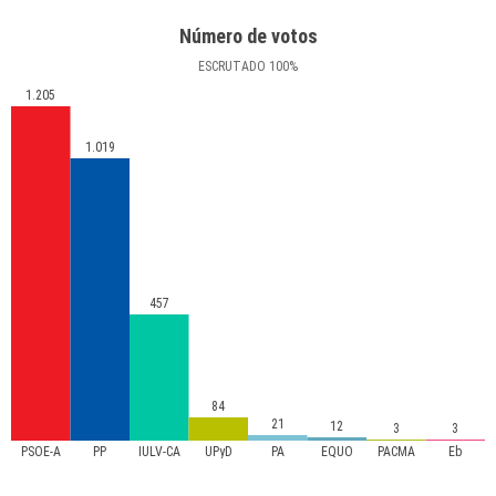
Número de votos
ESCRUTADO
100
%
1.205
1.019
457
84
21
12
3
3
PSOE-A
PP
IULV-CA
UPyD
PA
EQUO
PACMA
Eb