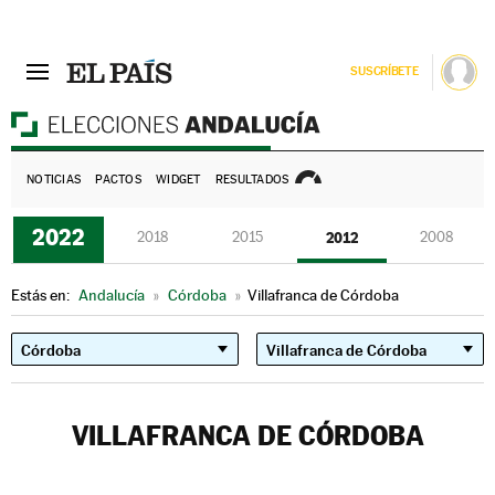
SUSCRÍBETE
E
NOTICIAS
PACTOS
WIDGET
RESULTADOS
2022
2018
2015
2012
2008
Estás en:
Andalucía
»
Córdoba
»
Villafranca de Córdoba
VILLAFRANCA DE CÓRDOBA