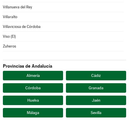
Villanueva del Rey
Villaralto
Villaviciosa de Córdoba
Viso (El)
Zuheros
Provincias de Andalucía
Almería
Cádiz
Córdoba
Granada
Huelva
Jaén
Málaga
Sevilla