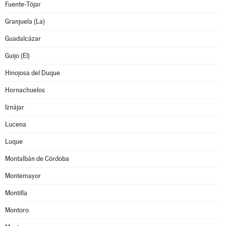
Fuente-Tójar
Granjuela (La)
Guadalcázar
Guijo (El)
Hinojosa del Duque
Hornachuelos
Iznájar
Lucena
Luque
Montalbán de Córdoba
Montemayor
Montilla
Montoro