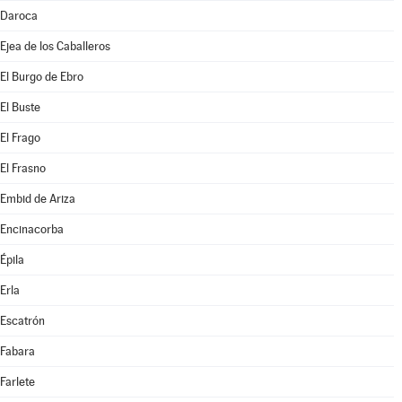
Daroca
Ejea de los Caballeros
El Burgo de Ebro
El Buste
El Frago
El Frasno
Embid de Ariza
Encinacorba
Épila
Erla
Escatrón
Fabara
Farlete