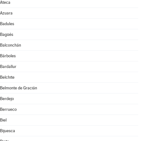
Ateca
Azuara
Badules
Bagüés
Balconchán
Bárboles
Bardallur
Belchite
Belmonte de Gracián
Berdejo
Berrueco
Biel
Bijuesca