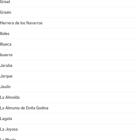
Grisel
Grisén
Herrera de los Navarros
Ibdes
Illueca
Isuerre
Jaraba
Jarque
Jaulín
La Almolda
La Almunia de Doña Godina
Lagata
La Joyosa
La Muela