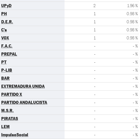
UPyD
2
1.96 %
PH
1
0.98 %
D.E.R.
1
0.98 %
C's
1
0.98 %
VOX
1
0.98 %
F.A.C.
-
- %
PREPAL
-
- %
PT
-
- %
P-LIB
-
- %
BAR
-
- %
EXTREMADURA UNIDA
-
- %
PARTIDO X
-
- %
PARTIDO ANDALUCISTA
-
- %
M.S.R.
-
- %
PIRATAS
-
- %
LEM
-
- %
ImpulsoSocial
-
- %