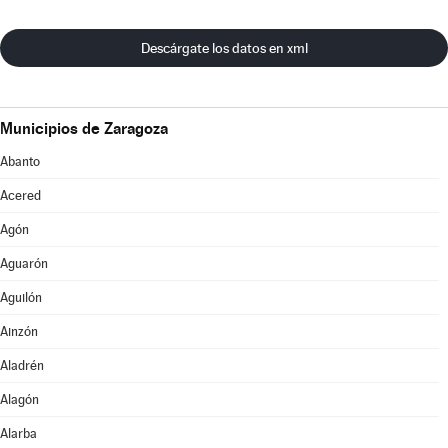
Descárgate los datos en xml
Municipios de Zaragoza
Abanto
Acered
Agón
Aguarón
Aguilón
Ainzón
Aladrén
Alagón
Alarba