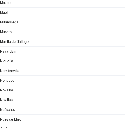
Mozota
Muel
Munébrega
Murero
Murillo de Gállego
Navardún
Nigüella
Nombrevilla
Nonaspe
Novallas
Novillas
Nuévalos
Nuez de Ebro