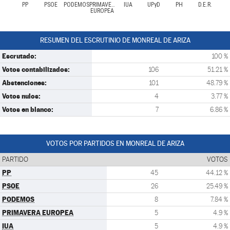
PP
PSOE
PODEMOS
PRIMAVERA
IUA
UPyD
PH
D.E.R.
EUROPEA
RESUMEN DEL ESCRUTINIO DE MONREAL DE ARIZA
Escrutado:
100 %
Votos contabilizados:
106
51.21 %
Abstenciones:
101
48.79 %
Votos nulos:
4
3.77 %
Votos en blanco:
7
6.86 %
VOTOS POR PARTIDOS EN MONREAL DE ARIZA
PARTIDO
VOTOS
PP
45
44.12 %
PSOE
26
25.49 %
PODEMOS
8
7.84 %
PRIMAVERA EUROPEA
5
4.9 %
IUA
5
4.9 %