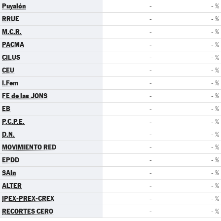
Puyalón
-
- %
RRUE
-
- %
M.C.R.
-
- %
PACMA
-
- %
CILUS
-
- %
CEU
-
- %
I.Fem
-
- %
FE de las JONS
-
- %
EB
-
- %
P.C.P.E.
-
- %
D.N.
-
- %
MOVIMIENTO RED
-
- %
EPDD
-
- %
SAIn
-
- %
ALTER
-
- %
IPEX-PREX-CREX
-
- %
RECORTES CERO
-
- %