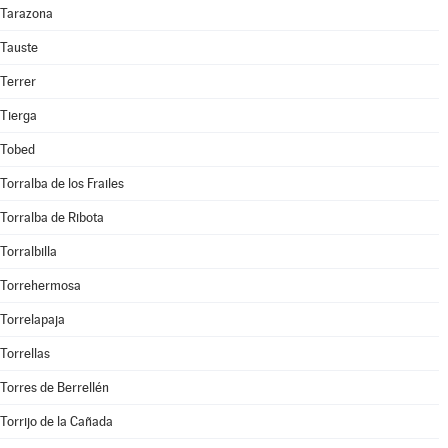
Tarazona
Tauste
Terrer
Tierga
Tobed
Torralba de los Frailes
Torralba de Ribota
Torralbilla
Torrehermosa
Torrelapaja
Torrellas
Torres de Berrellén
Torrijo de la Cañada