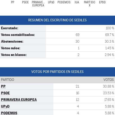
PP
PSOE
PRIMAVERA
UPyD
PODEMOS
IUA
PARTIDO
EPDD
EUROPEA
X
RESUMEN DEL ESCRUTINIO DE SEDILES
Escrutado:
100 %
Votos contabilizados:
69
69.7 %
Abstenciones:
30
30.3 %
Votos nulos:
1
1.45 %
Votos en blanco:
2
2.94 %
VOTOS POR PARTIDOS EN SEDILES
PARTIDO
VOTOS
PP
21
30.88 %
PSOE
16
23.53 %
PRIMAVERA EUROPEA
12
17.65 %
UPyD
4
5.88 %
PODEMOS
4
5.88 %