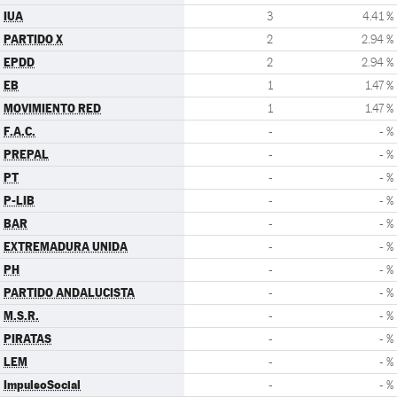
IUA
3
4.41 %
PARTIDO X
2
2.94 %
EPDD
2
2.94 %
EB
1
1.47 %
MOVIMIENTO RED
1
1.47 %
F.A.C.
-
- %
PREPAL
-
- %
PT
-
- %
P-LIB
-
- %
BAR
-
- %
EXTREMADURA UNIDA
-
- %
PH
-
- %
PARTIDO ANDALUCISTA
-
- %
M.S.R.
-
- %
PIRATAS
-
- %
LEM
-
- %
ImpulsoSocial
-
- %