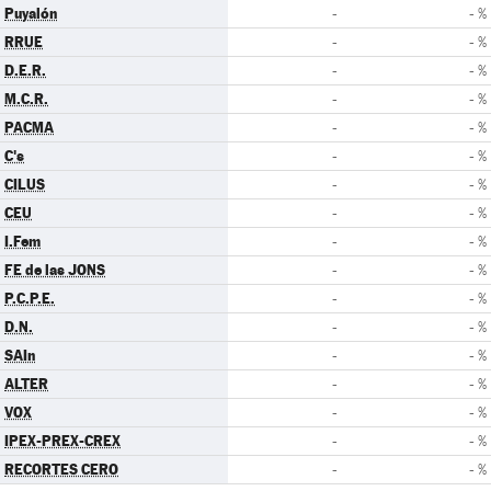
Puyalón
-
- %
RRUE
-
- %
D.E.R.
-
- %
M.C.R.
-
- %
PACMA
-
- %
C's
-
- %
CILUS
-
- %
CEU
-
- %
I.Fem
-
- %
FE de las JONS
-
- %
P.C.P.E.
-
- %
D.N.
-
- %
SAIn
-
- %
ALTER
-
- %
VOX
-
- %
IPEX-PREX-CREX
-
- %
RECORTES CERO
-
- %