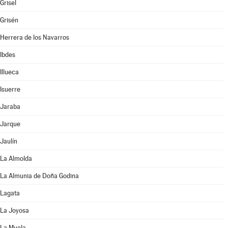
Grisel
Grisén
Herrera de los Navarros
Ibdes
Illueca
Isuerre
Jaraba
Jarque
Jaulín
La Almolda
La Almunia de Doña Godina
Lagata
La Joyosa
La Muela