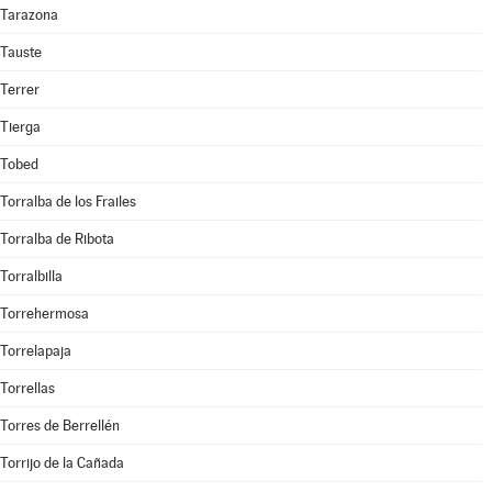
Tarazona
Tauste
Terrer
Tierga
Tobed
Torralba de los Frailes
Torralba de Ribota
Torralbilla
Torrehermosa
Torrelapaja
Torrellas
Torres de Berrellén
Torrijo de la Cañada