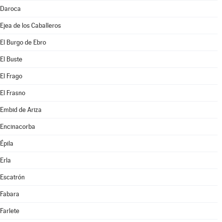
Daroca
Ejea de los Caballeros
El Burgo de Ebro
El Buste
El Frago
El Frasno
Embid de Ariza
Encinacorba
Épila
Erla
Escatrón
Fabara
Farlete