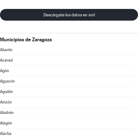
Descárgate los datos en xml
Municipios de Zaragoza
Abanto
Acered
Agón
Aguarón
Aguilón
Ainzón
Aladrén
Alagón
Alarba