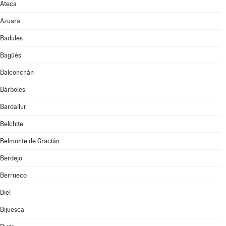
Ateca
Azuara
Badules
Bagüés
Balconchán
Bárboles
Bardallur
Belchite
Belmonte de Gracián
Berdejo
Berrueco
Biel
Bijuesca