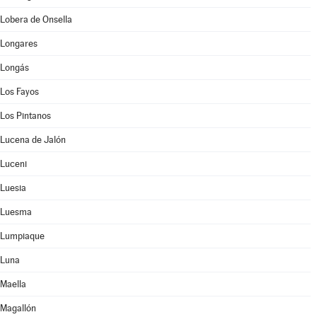
Lobera de Onsella
Longares
Longás
Los Fayos
Los Pintanos
Lucena de Jalón
Luceni
Luesia
Luesma
Lumpiaque
Luna
Maella
Magallón