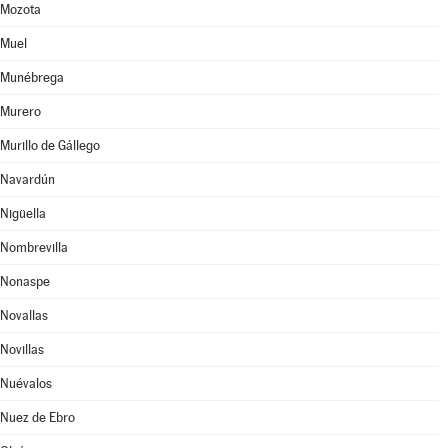
Mozota
Muel
Munébrega
Murero
Murillo de Gállego
Navardún
Nigüella
Nombrevilla
Nonaspe
Novallas
Novillas
Nuévalos
Nuez de Ebro