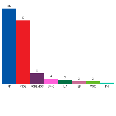
56
47
8
4
3
2
2
1
PP
PSOE
PODEMOS
UPyD
IUA
EB
VOX
PH