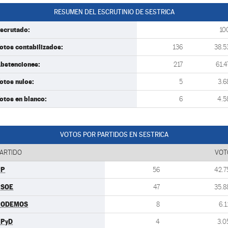
RESUMEN DEL ESCRUTINIO DE SESTRICA
scrutado:
10
otos contabilizados:
136
38.5
bstenciones:
217
61.4
otos nulos:
5
3.6
otos en blanco:
6
4.5
VOTOS POR PARTIDOS EN SESTRICA
ARTIDO
VOT
PP
56
42.7
PSOE
47
35.8
PODEMOS
8
6.1
UPyD
4
3.0