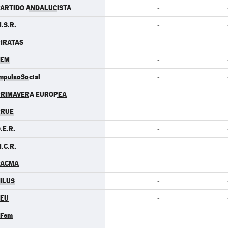
ARTIDO ANDALUCISTA
-
.S.R.
-
IRATAS
-
LEM
-
mpulsoSocial
-
PRIMAVERA EUROPEA
-
RRUE
-
.E.R.
-
.C.R.
-
PACMA
-
ILUS
-
CEU
-
.Fem
-