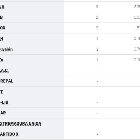
UA
3
2.2
EB
2
1.5
VOX
2
1.5
PH
1
0.7
uyalón
1
0.7
's
1
0.7
.A.C.
-
PREPAL
-
PT
-
-LIB
-
BAR
-
EXTREMADURA UNIDA
-
ARTIDO X
-