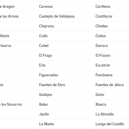
de Aragón
Carenas
Cariñena
e las Armas
Castejón de Valdejasa
Castiliscar
Chiprana
Chodes
Ribota
Codo
Codos
 Huerva
Cubel
Daroca
El Frago
El Frasno
Erla
Escatrón
Figueruelas
Fombuena
os
Fuentes de Ebro
Fuentes de Jiloca
Godojos
Gotor
 los Navarros
Ibdes
Illueca
Jaulín
La Almolda
La Muela
Langa del Castillo