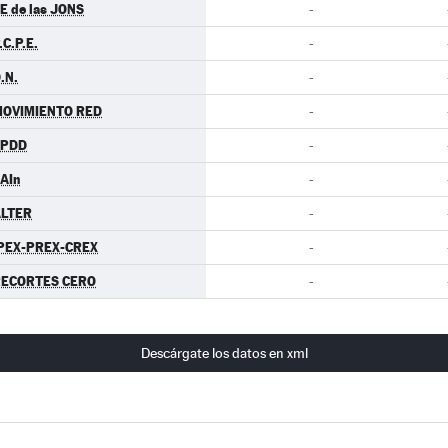
E de las JONS
-
.C.P.E.
-
.N.
-
OVIMIENTO RED
-
EPDD
-
AIn
-
LTER
-
PEX-PREX-CREX
-
ECORTES CERO
-
Descárgate los datos en xml