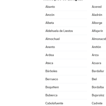
Abanto
Acered
Ainzón
Aladrén
Albeta
Alborge
Aldehuela de Liestos
Alfajarín
Almochuel
Almonacid
Anento
Aniñón
Ardisa
Ariza
Ateca
Azuara
Bárboles
Bardallur
Berrueco
Biel
Boquiñeni
Bordalba
Bubierca
Bujaraloz
Cabolafuente
Cadrete