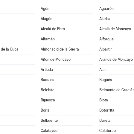
Agón
Aguarón
Alagón
Alarba
Alcalá de Ebro
Alcalá de Moncayo
Alfamén
Alforque
 de la Cuba
Almonacid de la Sierra
Alpartir
Añón de Moncayo
Aranda de Moncayo
Artieda
Asín
Badules
Bagüés
Belchite
Belmonte de Graciá
Bijuesca
Biota
Borja
Botorrita
Bulbuente
Bureta
Calatayud
Calatorao