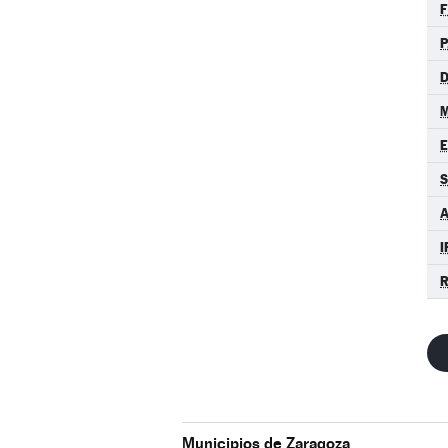
F
P
D
M
S
A
I
R
Municipios de Zaragoza