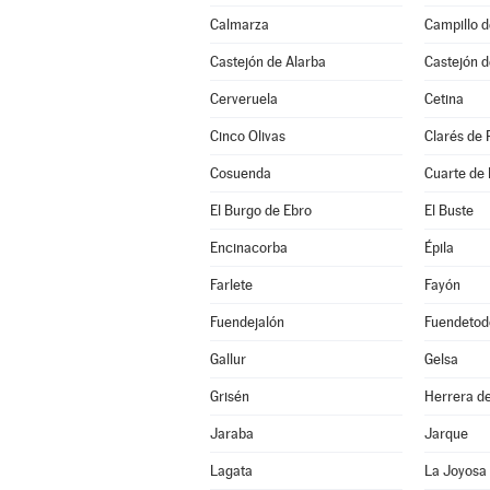
Calmarza
Campillo 
Castejón de Alarba
Castejón d
Cerveruela
Cetina
Cinco Olivas
Clarés de 
Cosuenda
Cuarte de
El Burgo de Ebro
El Buste
Encinacorba
Épila
Farlete
Fayón
Fuendejalón
Fuendetod
Gallur
Gelsa
Grisén
Herrera de
Jaraba
Jarque
Lagata
La Joyosa