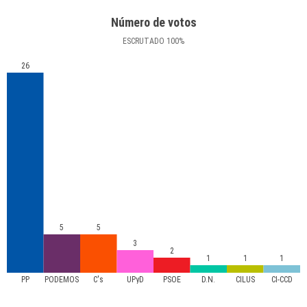
Número de votos
ESCRUTADO
100
%
26
5
5
3
2
1
1
1
PP
PODEMOS
C's
UPyD
PSOE
D.N.
CILUS
CI-CCD