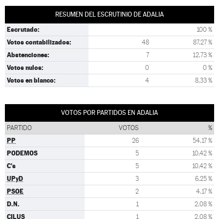
RESUMEN DEL ESCRUTINIO DE ADALIA
Escrutado:
100 %
Votos contabilizados:
48
87,27 %
Abstenciones:
7
12,73 %
Votos nulos:
0
0 %
Votos en blanco:
4
8,33 %
VOTOS POR PARTIDOS EN ADALIA
PARTIDO
VOTOS
%
PP
26
54,17 %
PODEMOS
5
10,42 %
C's
5
10,42 %
UPyD
3
6,25 %
PSOE
2
4,17 %
D.N.
1
2,08 %
CILUS
1
2,08 %