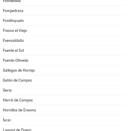
Fombellida
Fompedraza
Fontihoyuelo
Fresno el Viejo
Fuensaldaña
Fuente el Sol
Fuente-Olmedo
Gallegos de Hornija
Gatón de Campos
Geria
Herrín de Campos
Hornillos de Eresma
Íscar
Laguna de Duero