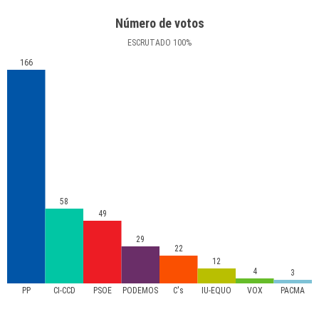
Número de votos
ESCRUTADO
100
%
166
58
49
29
22
12
4
3
PP
CI-CCD
PSOE
PODEMOS
C's
IU-EQUO
VOX
PACMA