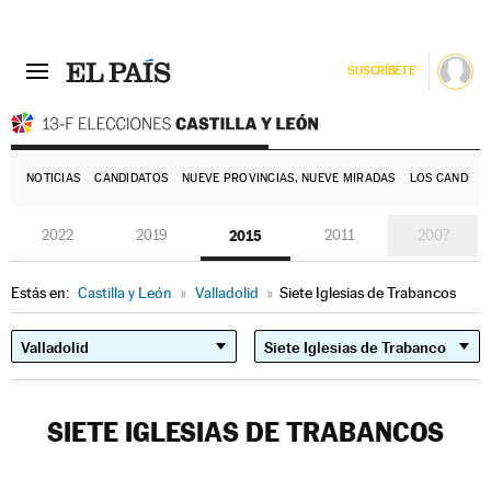
SUSCRÍBETE
E
NOTICIAS
CANDIDATOS
NUEVE PROVINCIAS, NUEVE MIRADAS
LOS CANDIDA
2022
2019
2015
2011
2007
Estás en:
Castilla y León
»
Valladolid
»
Siete Iglesias de Trabancos
SIETE IGLESIAS DE TRABANCOS