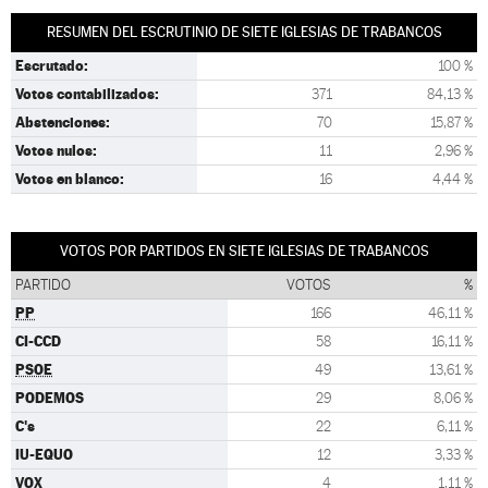
RESUMEN DEL ESCRUTINIO DE SIETE IGLESIAS DE TRABANCOS
Escrutado:
100 %
Votos contabilizados:
371
84,13 %
Abstenciones:
70
15,87 %
Votos nulos:
11
2,96 %
Votos en blanco:
16
4,44 %
VOTOS POR PARTIDOS EN SIETE IGLESIAS DE TRABANCOS
PARTIDO
VOTOS
%
PP
166
46,11 %
CI-CCD
58
16,11 %
PSOE
49
13,61 %
PODEMOS
29
8,06 %
C's
22
6,11 %
IU-EQUO
12
3,33 %
VOX
4
1,11 %