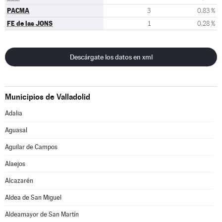
PACMA
3
0,83 %
FE de las JONS
1
0,28 %
Descárgate los datos en xml
Municipios de Valladolid
Adalia
Aguasal
Aguilar de Campos
Alaejos
Alcazarén
Aldea de San Miguel
Aldeamayor de San Martín