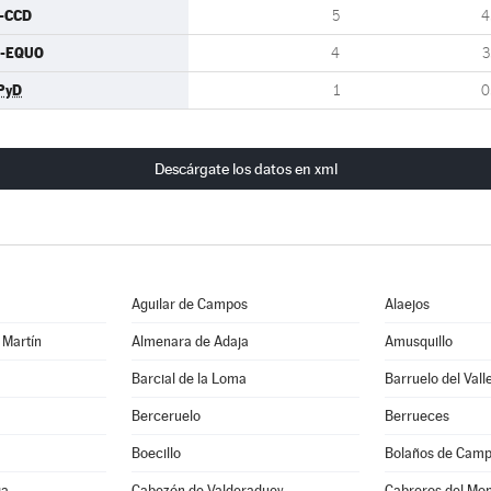
I-CCD
5
4
U-EQUO
4
3
PyD
1
0
Descárgate los datos en xml
Aguilar de Campos
Alaejos
 Martín
Almenara de Adaja
Amusquillo
Barcial de la Loma
Barruelo del Vall
Berceruelo
Berrueces
Boecillo
Bolaños de Cam
ga
Cabezón de Valderaduey
Cabreros del Mo