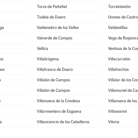
Torre de Peñafiel
Torrelobatón
Tudela de Duero
Urones de Castr
ega
Valdenebro de los Valles
Valdestillas
Valverde de Campos
Vega de Ruiponc
Velliza
Ventosa de la Cu
os
Villabrágima
Villacarralón
pos
Villafranca de Duero
Villafrechós
a
Villalán de Campos
Villalar de los 
Villalón de Campos
Villamuriel de C
o
Villanueva de la Condesa
Villanueva de los
Villarmentero de Esgueva
Villasexmir
na
Villavicencio de los Caballeros
Viloria