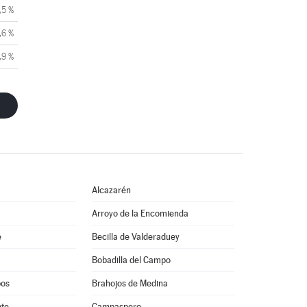
,5 %
,6 %
,9 %
Alcazarén
Arroyo de la Encomienda
e
Becilla de Valderaduey
Bobadilla del Campo
pos
Brahojos de Medina
nte
Campaspero