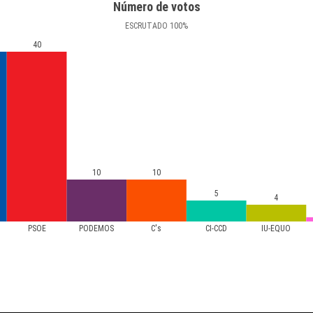
Número de votos
ESCRUTADO
100
%
40
10
10
5
4
PSOE
PODEMOS
C's
CI-CCD
IU-EQUO