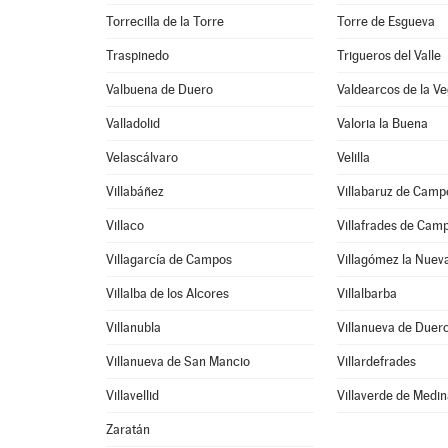
Torrecilla de la Torre
Torre de Esgueva
Traspinedo
Trigueros del Valle
Valbuena de Duero
Valdearcos de la V
Valladolid
Valoria la Buena
Velascálvaro
Velilla
Villabáñez
Villabaruz de Camp
Villaco
Villafrades de Cam
Villagarcía de Campos
Villagómez la Nuev
Villalba de los Alcores
Villalbarba
Villanubla
Villanueva de Duer
Villanueva de San Mancio
Villardefrades
Villavellid
Villaverde de Medi
Zaratán