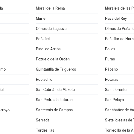
la
Moral de la Reina
Moraleja de las 
Muriel
Nava del Rey
Olmos de Esgueva
Olmos de Peñafie
Peñafiel
Peñaflor de Horn
Piñel de Arriba
Pollos
Pozuelo de la Orden
Puras
simo
Quintanilla de Trigueros
Rábano
Robladillo
Roturas
iel
San Cebrián de Mazote
San Llorente
San Pedro de Latarce
San Pelayo
Arroyo
Santervás de Campos
Santibáñez de Va
Serrada
Siete Iglesias de
Tordesillas
Torrecilla de la 