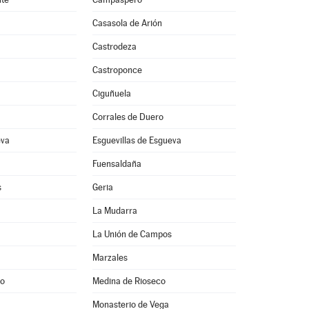
Casasola de Arión
Castrodeza
Castroponce
Ciguñuela
Corrales de Duero
eva
Esguevillas de Esgueva
Fuensaldaña
s
Geria
La Mudarra
La Unión de Campos
Marzales
po
Medina de Rioseco
Monasterio de Vega