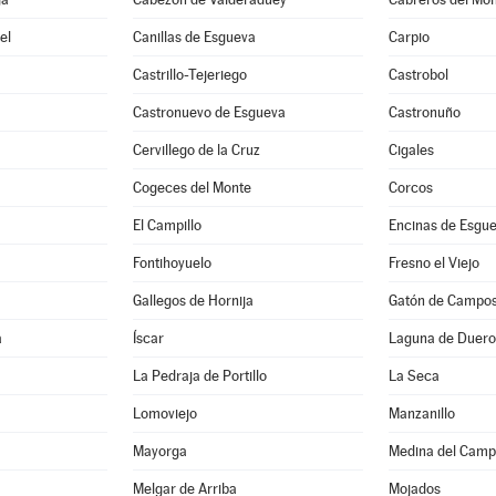
el
Canillas de Esgueva
Carpio
Castrillo-Tejeriego
Castrobol
Castronuevo de Esgueva
Castronuño
Cervillego de la Cruz
Cigales
Cogeces del Monte
Corcos
El Campillo
Encinas de Esgu
Fontihoyuelo
Fresno el Viejo
Gallegos de Hornija
Gatón de Campo
a
Íscar
Laguna de Duero
La Pedraja de Portillo
La Seca
Lomoviejo
Manzanillo
s
Mayorga
Medina del Cam
Melgar de Arriba
Mojados