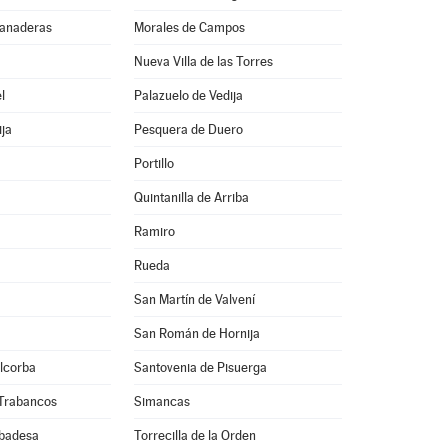
Panaderas
Morales de Campos
Nueva Villa de las Torres
l
Palazuelo de Vedija
ija
Pesquera de Duero
Portillo
Quintanilla de Arriba
Ramiro
Rueda
San Martín de Valvení
San Román de Hornija
lcorba
Santovenia de Pisuerga
 Trabancos
Simancas
Abadesa
Torrecilla de la Orden