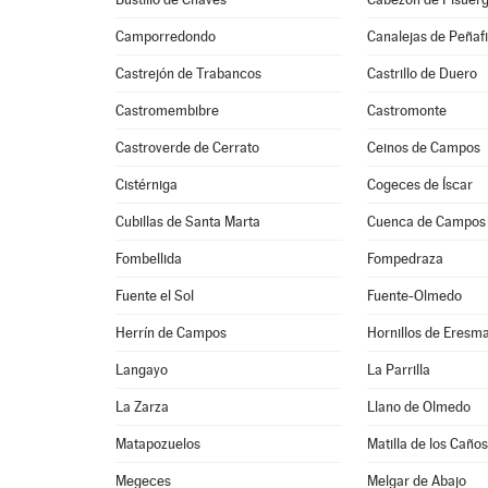
Camporredondo
Canalejas de Peñafi
Castrejón de Trabancos
Castrillo de Duero
Castromembibre
Castromonte
Castroverde de Cerrato
Ceinos de Campos
Cistérniga
Cogeces de Íscar
Cubillas de Santa Marta
Cuenca de Campos
Fombellida
Fompedraza
Fuente el Sol
Fuente-Olmedo
Herrín de Campos
Hornillos de Eresm
Langayo
La Parrilla
La Zarza
Llano de Olmedo
Matapozuelos
Matilla de los Caño
Megeces
Melgar de Abajo