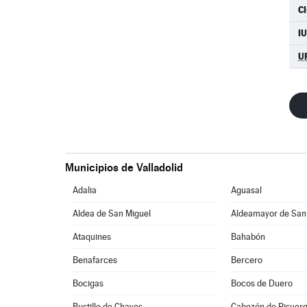
C
I
U
Municipios de Valladolid
Adalia
Aguasal
Aldea de San Miguel
Aldeamayor de San
Ataquines
Bahabón
Benafarces
Bercero
Bocigas
Bocos de Duero
Bustillo de Chaves
Cabezón de Pisuer