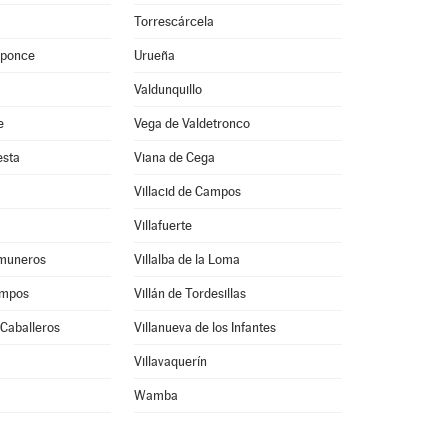
Torrescárcela
oponce
Urueña
Valdunquillo
e
Vega de Valdetronco
esta
Viana de Cega
Villacid de Campos
Villafuerte
Comuneros
Villalba de la Loma
ampos
Villán de Tordesillas
 Caballeros
Villanueva de los Infantes
Villavaquerín
Wamba