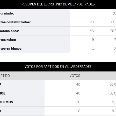
RESUMEN DEL ESCRUTINIO DE VILLARDEFRADES
scrutado:
1
tos contabilizados:
120
73,
bstenciones:
43
26,
tos nulos:
9
7
tos en blanco:
1
0
VOTOS POR PARTIDOS EN VILLARDEFRADES
ARTIDO
VOTOS
P
40
36,
SOE
40
36,
ODEMOS
10
9,
s
10
9,