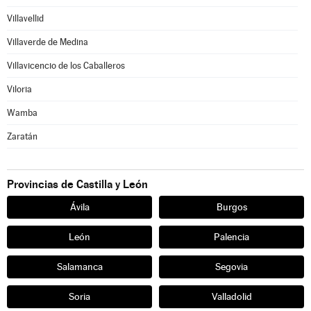
Villavellid
Villaverde de Medina
Villavicencio de los Caballeros
Viloria
Wamba
Zaratán
Provincias de Castilla y León
Ávila
Burgos
León
Palencia
Salamanca
Segovia
Soria
Valladolid