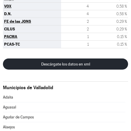
VOX
4
0,58 %
D.N.
4
0,58 %
FE de las JONS
2
0,29 %
CILUS
2
0,29 %
PACMA
1
0,15 %
PCAS-TC
1
0,15 %
Descárgate los datos en xml
Municipios de Valladolid
Adalia
Aguasal
Aguilar de Campos
Alaejos