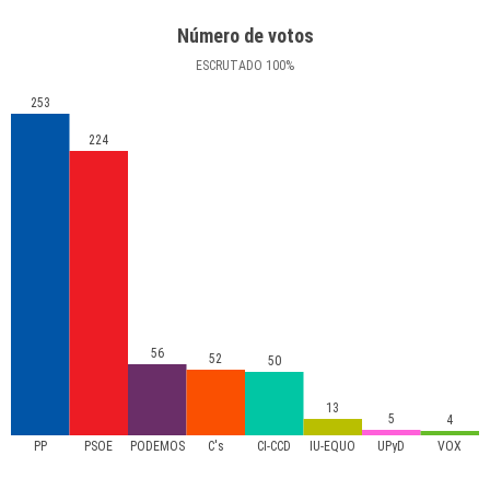
Número de votos
ESCRUTADO
100
%
253
224
56
52
50
13
5
4
PP
PSOE
PODEMOS
C's
CI-CCD
IU-EQUO
UPyD
VOX