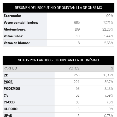
RESUMEN DEL ESCRUTINIO DE QUINTANILLA DE ONÉSIMO
Escrutado:
100 %
Votos contabilizados:
695
77,74 %
Abstenciones:
199
22,26 %
Votos nulos:
10
1,44 %
Votos en blanco:
18
2,63 %
VOTOS POR PARTIDOS EN QUINTANILLA DE ONÉSIMO
PARTIDO
VOTOS
%
PP
253
36,93 %
PSOE
224
32,7 %
PODEMOS
56
8,18 %
C's
52
7,59 %
CI-CCD
50
7,3 %
IU-EQUO
13
1,9 %
UPyD
5
0,73 %