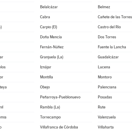
Belalcázar
Belmez
Cabra
Cañete de las Torres
a)
Carpio (El)
Castro del Río
Doña Mencía
Dos Torres
Fernán-Núñez
Fuente la Lancha
ar
Granjuela (La)
Guadalcázar
los
Iznájar
Lucena
or
Montilla
Montoro
teya
Obejo
Palenciana
Peñarroya-Pueblonuevo
Posadas
il
Rambla (La)
Rute
emia
Torrecampo
Valenzuela
o
Villafranca de Córdoba
Villaharta