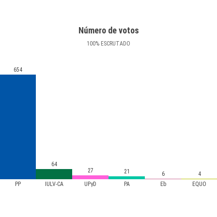
Número de votos
100
%
ESCRUTADO
654
64
27
21
6
4
PP
IULV-CA
UPyD
PA
Eb
EQUO