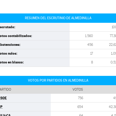
RESUMEN DEL ESCRUTINIO DE ALMEDINILLA
scrutado:
10
otos contabilizados:
1.560
77,3
bstenciones:
456
22,6
otos nulos:
17
1,0
otos en blanco:
8
0,5
VOTOS POR PARTIDOS EN ALMEDINILLA
ARTIDO
VOTOS
PSOE
756
4
PP
654
42,3
ULV-CA
64
4,1