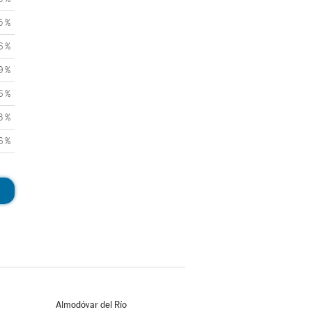
5 %
6 %
9 %
6 %
3 %
6 %
Almodóvar del Río