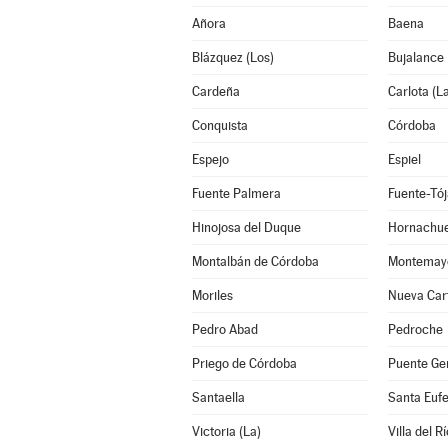
Añora
Baena
Blázquez (Los)
Bujalance
Cardeña
Carlota (L
Conquista
Córdoba
Espejo
Espiel
Fuente Palmera
Fuente-Tój
Hinojosa del Duque
Hornachue
Montalbán de Córdoba
Montemay
Moriles
Nueva Car
Pedro Abad
Pedroche
Priego de Córdoba
Puente Gen
Santaella
Santa Euf
Victoria (La)
Villa del Rí