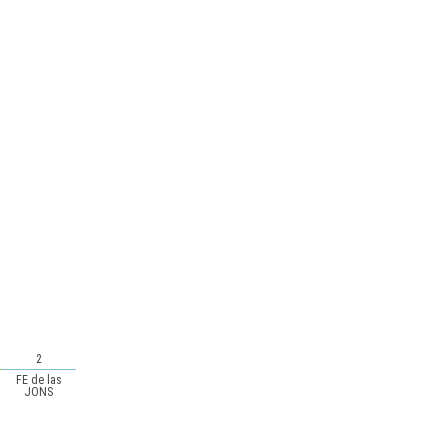
2
FE de las
JONS