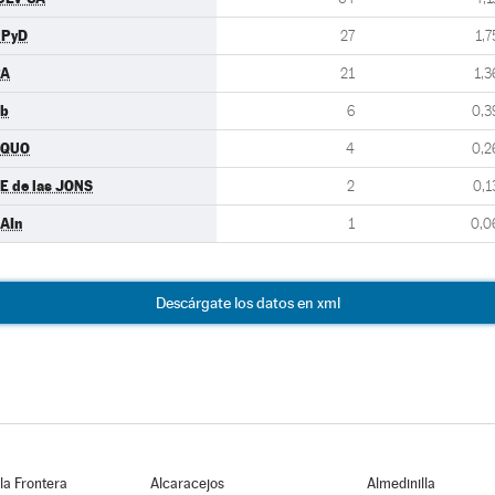
UPyD
27
1,7
PA
21
1,3
b
6
0,3
EQUO
4
0,2
E de las JONS
2
0,1
AIn
1
0,0
Descárgate los datos en xml
 la Frontera
Alcaracejos
Almedinilla