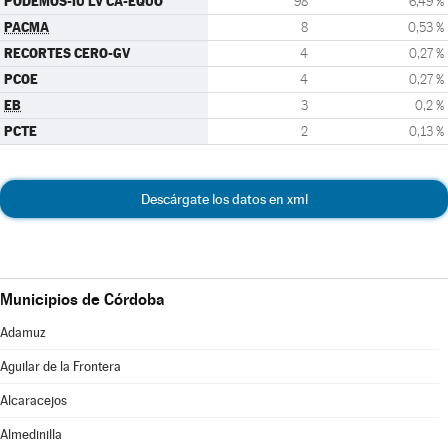
PODEMOS-IU LV CA-EQUO
98
6,49 %
PACMA
8
0,53 %
RECORTES CERO-GV
4
0,27 %
PCOE
4
0,27 %
EB
3
0,2 %
PCTE
2
0,13 %
Descárgate los datos en xml
Municipios de Córdoba
Adamuz
Aguilar de la Frontera
Alcaracejos
Almedinilla