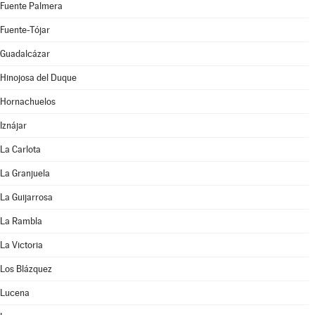
Fuente Palmera
Fuente-Tójar
Guadalcázar
Hinojosa del Duque
Hornachuelos
Iznájar
La Carlota
La Granjuela
La Guijarrosa
La Rambla
La Victoria
Los Blázquez
Lucena