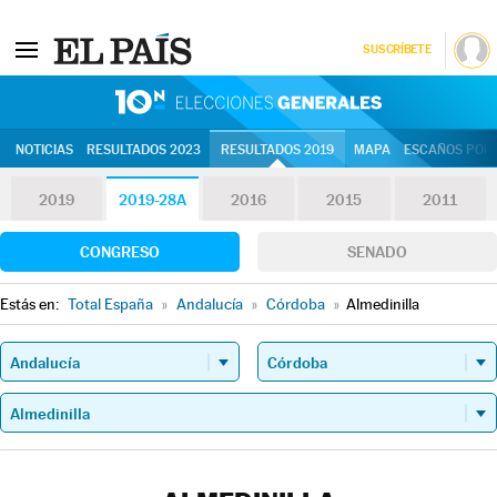
SUSCRÍBETE
10N | Eleccion
NOTICIAS
RESULTADOS 2023
RESULTADOS 2019
MAPA
ESCAÑOS POR 
2019
2019-28A
2016
2015
2011
CONGRESO
SENADO
Estás en:
Total España
»
Andalucía
»
Córdoba
»
Almedinilla