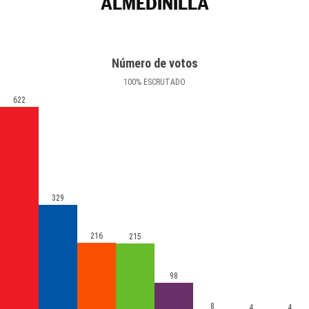
ALMEDINILLA
Número de votos
100
%
ESCRUTADO
622
329
216
215
98
8
4
4