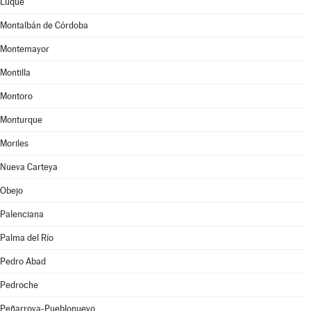
Luque
Montalbán de Córdoba
Montemayor
Montilla
Montoro
Monturque
Moriles
Nueva Carteya
Obejo
Palenciana
Palma del Río
Pedro Abad
Pedroche
Peñarroya-Pueblonuevo