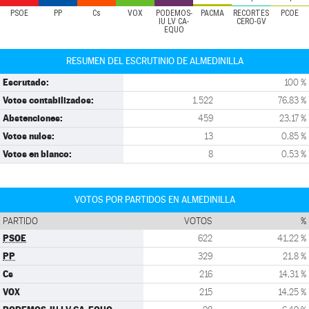
PSOE
PP
Cs
VOX
PODEMOS-
PACMA
RECORTES
PCOE
IU LV CA-
CERO-GV
EQUO
RESUMEN DEL ESCRUTINIO DE ALMEDINILLA
Escrutado:
100 %
Votos contabilizados:
1.522
76,83 %
Abstenciones:
459
23,17 %
Votos nulos:
13
0,85 %
Votos en blanco:
8
0,53 %
VOTOS POR PARTIDOS EN ALMEDINILLA
PARTIDO
VOTOS
%
PSOE
622
41,22 %
PP
329
21,8 %
Cs
216
14,31 %
VOX
215
14,25 %