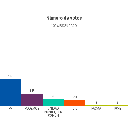
Número de votos
100
%
ESCRUTADO
316
145
80
70
3
3
PP
PODEMOS
UNIDAD
C´s
PACMA
PCPE
POPULAR EN
COMÚN