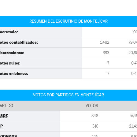
RESUMEN DEL ESCRUTINIO DE MONTEJÍCAR
scrutado:
10
otos contabilizados:
1.482
79,0
bstenciones:
393
20,9
otos nulos:
7
0,4
otos en blanco:
7
0,4
VOTOS POR PARTIDOS EN MONTEJÍCAR
ARTIDO
VOTOS
PSOE
848
57,4
PP
316
21,4
PODEMOS
145
9,8