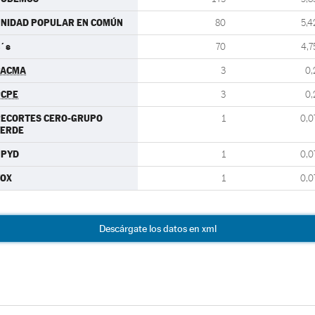
NIDAD POPULAR EN COMÚN
80
5,4
´s
70
4,7
PACMA
3
0,
PCPE
3
0,
RECORTES CERO-GRUPO
1
0,0
VERDE
UPYD
1
0,0
VOX
1
0,0
Descárgate los datos en xml