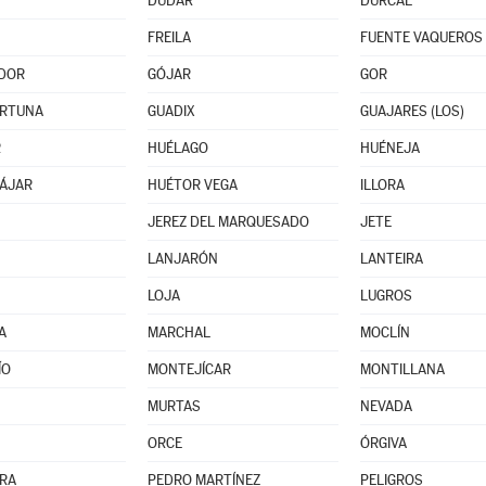
DÚDAR
DÚRCAL
FREILA
FUENTE VAQUEROS
DOR
GÓJAR
GOR
RTUNA
GUADIX
GUAJARES (LOS)
R
HUÉLAGO
HUÉNEJA
ÁJAR
HUÉTOR VEGA
ILLORA
JEREZ DEL MARQUESADO
JETE
LANJARÓN
LANTEIRA
LOJA
LUGROS
A
MARCHAL
MOCLÍN
ÍO
MONTEJÍCAR
MONTILLANA
MURTAS
NEVADA
ORCE
ÓRGIVA
RA
PEDRO MARTÍNEZ
PELIGROS