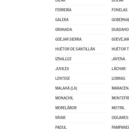
DÍLAR
DÓLAR
FERREIRA
FONELAS
GALERA
GOBERNA
GRANADA
GUADAHO
GÜEJAR SIERRA
GÜEVÉJA
HUÉTOR DE SANTILLÁN
HUÉTOR T
IZNALLOZ
JAYENA
JUVILES
LÁCHAR
LENTEGÍ
LOBRAS
MALAHÁ (LA)
MARACEN
MONACHIL
MONTEFR
MORELÁBOR
MOTRIL
NÍVAR
OGÍJARES
PADUL
PAMPANEI