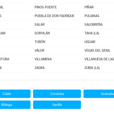
NIL
PINOS PUENTE
PÍÑAR
S
PUEBLA DE DON FADRIQUE
PULIANAS
SALAR
SALOBREÑA
JAR
SORVILÁN
TAHA (LA)
TURÓN
UGÍJAR
)
VÁLOR
VEGAS DEL GENIL
 OTURA
VILLAMENA
VILLANUEVA DE LA
A
ZAGRA
ZUBIA (LA)
Cádiz
Córdoba
Granada
Málaga
Sevilla