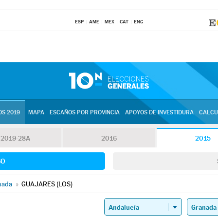
ESP
AME
MEX
CAT
ENG
S 2019
MAPA
ESCAÑOS POR PROVINCIA
APOYOS DE INVESTIDURA
CALCU
2019-28A
2016
2015
SO
nada
»
GUAJARES (LOS)