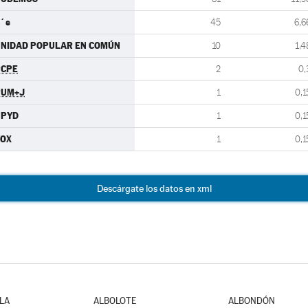
´s
45
6,6
NIDAD POPULAR EN COMÚN
10
1,4
PCPE
2
0,
PUM+J
1
0,1
UPYD
1
0,1
VOX
1
0,1
Descárgate los datos en xml
LA
ALBOLOTE
ALBONDÓN