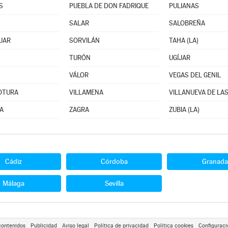
S
PUEBLA DE DON FADRIQUE
PULIANAS
SALAR
SALOBREÑA
JAR
SORVILÁN
TAHA (LA)
TURÓN
UGÍJAR
)
VÁLOR
VEGAS DEL GENIL
 OTURA
VILLAMENA
VILLANUEVA DE LA
A
ZAGRA
ZUBIA (LA)
Cádiz
Córdoba
Granada
Málaga
Sevilla
contenidos
Publicidad
Aviso legal
Política de privacidad
Política cookies
Configuraci