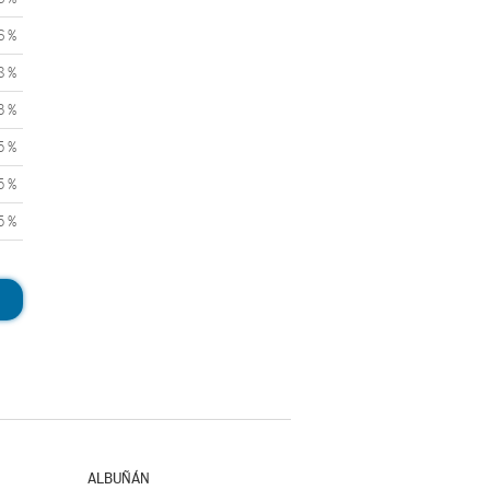
6 %
8 %
3 %
5 %
5 %
5 %
ALBUÑÁN