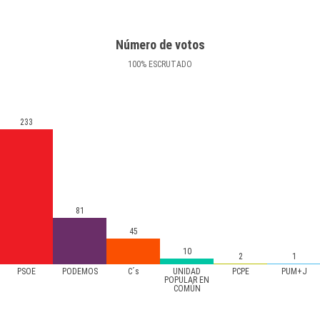
Número de votos
100
%
ESCRUTADO
233
81
45
10
2
1
PSOE
PODEMOS
C´s
UNIDAD
PCPE
PUM+J
POPULAR EN
COMÚN