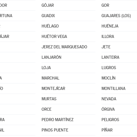
DOR
GÓJAR
GOR
RTUNA
GUADIX
GUAJARES (LOS)
R
HUÉLAGO
HUÉNEJA
ÁJAR
HUÉTOR VEGA
ILLORA
JEREZ DEL MARQUESADO
JETE
LANJARÓN
LANTEIRA
LOJA
LUGROS
A
MARCHAL
MOCLÍN
ÍO
MONTEJÍCAR
MONTILLANA
MURTAS
NEVADA
ORCE
ÓRGIVA
RA
PEDRO MARTÍNEZ
PELIGROS
NIL
PINOS PUENTE
PÍÑAR