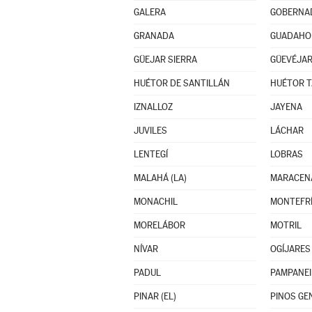
GALERA
GOBERNA
GRANADA
GUADAHO
GÜEJAR SIERRA
GÜEVÉJA
HUÉTOR DE SANTILLÁN
HUÉTOR T
IZNALLOZ
JAYENA
JUVILES
LÁCHAR
LENTEGÍ
LOBRAS
MALAHÁ (LA)
MARACEN
MONACHIL
MONTEFR
MORELÁBOR
MOTRIL
NÍVAR
OGÍJARES
PADUL
PAMPANEI
PINAR (EL)
PINOS GE