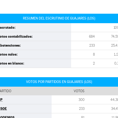
RESUMEN DEL ESCRUTINIO DE GUAJARES (LOS)
scrutado:
10
otos contabilizados:
684
74,5
bstenciones:
233
25,4
otos nulos:
8
1,1
otos en blanco:
2
0,
VOTOS POR PARTIDOS EN GUAJARES (LOS)
ARTIDO
VOTOS
PP
300
44,3
PSOE
233
34,4
PODEMOS
81
11,9