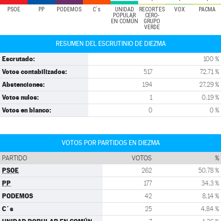
PSOE
PP
PODEMOS
C´s
UNIDAD
RECORTES
VOX
PACMA
POPULAR
CERO-
EN COMÚN
GRUPO
VERDE
RESUMEN DEL ESCRUTINIO DE DIEZMA
Escrutado:
100 %
Votos contabilizados:
517
72,71 %
Abstenciones:
194
27,29 %
Votos nulos:
1
0,19 %
Votos en blanco:
0
0 %
VOTOS POR PARTIDOS EN DIEZMA
PARTIDO
VOTOS
%
PSOE
262
50,78 %
PP
177
34,3 %
PODEMOS
42
8,14 %
C´s
25
4,84 %