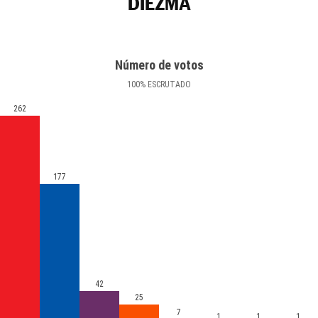
DIEZMA
Número de votos
100
%
ESCRUTADO
262
177
42
25
7
1
1
1