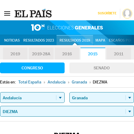
SUSCRÍBETE
10N | Eleccion
NOTICIAS
RESULTADOS 2023
RESULTADOS 2019
MAPA
ESCAÑOS POR 
2019
2019-28A
2016
2015
2011
CONGRESO
SENADO
Estás en:
Total España
»
Andalucía
»
Granada
»
DIEZMA