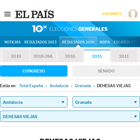
SUSCRÍBETE
10N | Eleccion
NOTICIAS
RESULTADOS 2023
RESULTADOS 2019
MAPA
ESCAÑOS POR 
2019
2019-28A
2016
2015
2011
CONGRESO
SENADO
Estás en:
Total España
»
Andalucía
»
Granada
»
DEHESAS VIEJAS