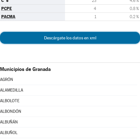
C´s
23
4,6 %
PCPE
4
0,8 %
PACMA
1
0,2 %
Descárgate los datos en xml
Municipios de Granada
AGRÓN
ALAMEDILLA
ALBOLOTE
ALBONDÓN
ALBUÑÁN
ALBUÑOL