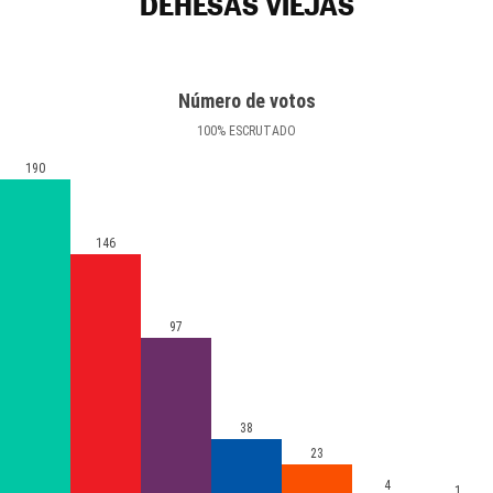
DEHESAS VIEJAS
Número de votos
100
%
ESCRUTADO
190
146
97
38
23
4
1