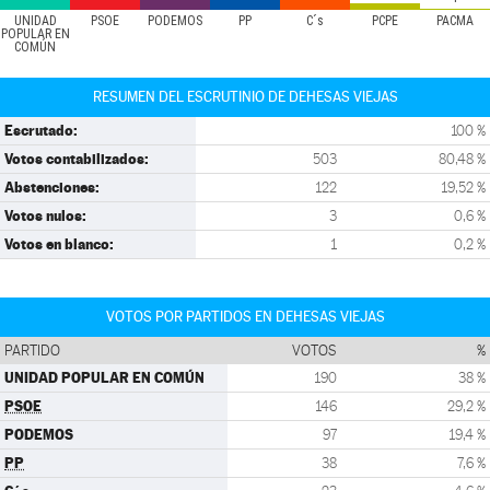
UNIDAD
PSOE
PODEMOS
PP
C´s
PCPE
PACMA
POPULAR EN
COMÚN
RESUMEN DEL ESCRUTINIO DE DEHESAS VIEJAS
Escrutado:
100 %
Votos contabilizados:
503
80,48 %
Abstenciones:
122
19,52 %
Votos nulos:
3
0,6 %
Votos en blanco:
1
0,2 %
VOTOS POR PARTIDOS EN DEHESAS VIEJAS
PARTIDO
VOTOS
%
UNIDAD POPULAR EN COMÚN
190
38 %
PSOE
146
29,2 %
PODEMOS
97
19,4 %
PP
38
7,6 %