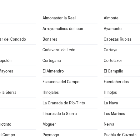
Almonaster la Real
Almonte
Arroyomolinos de León
Ayamonte
Par del Condado
Bonares
Cabezas Rubias
Cañaveral de León
Cartaya
epción
Cortegana
Cortelazor
Mayores
El Almendro
El Campillo
a
Escacena del Campo
Fuenteheridos
 la Sierra
Hinojales
Hinojos
La Granada de Río-Tinto
La Nava
Linares de la Sierra
Los Marines
iotinto
Moguer
Nerva
el Campo
Paymogo
Puebla de Guzmán