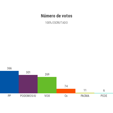
Número de votos
100
%
ESCRUTADO
366
301
269
74
11
6
PP
PODEMOS-IU
VOX
Cs
PACMA
PCOE