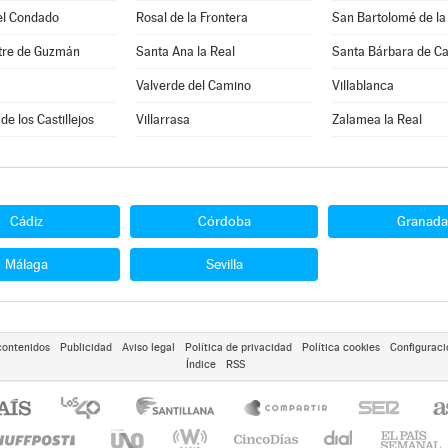
el Condado
Rosal de la Frontera
San Bartolomé de la
stre de Guzmán
Santa Ana la Real
Santa Bárbara de C
Valverde del Camino
Villablanca
de los Castillejos
Villarrasa
Zalamea la Real
Cádiz
Córdoba
Granada
Málaga
Sevilla
contenidos
Publicidad
Aviso legal
Política de privacidad
Política cookies
Configuraci
Índice
RSS