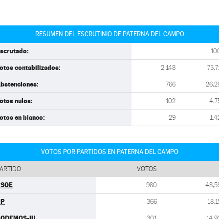
RESUMEN DEL ESCRUTINIO DE PATERNA DEL CAMPO
scrutado:
10
otos contabilizados:
2.148
73,7
bstenciones:
766
26,2
otos nulos:
102
4,7
otos en blanco:
29
1,4
VOTOS POR PARTIDOS EN PATERNA DEL CAMPO
ARTIDO
VOTOS
PSOE
980
48,5
PP
366
18,1
PODEMOS-IU
301
14,9