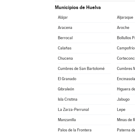
Municipios de Huelva
Alájar
Aljaraque
Aracena
Aroche
Berrocal
Bollullos 
Calañas
Campofrío
Chucena
Corteconc
Cumbres de San Bartolomé
Cumbres 
El Granado
Encinasol
Gibraleón
Higuera de
Isla Cristina
Jabugo
La Zarza-Perrunal
Lepe
Manzanilla
Minas de R
Palos de la Frontera
Paterna d