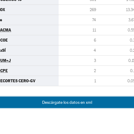
VOX
269
13,3
s
74
3,6
PACMA
11
0,5
PCOE
6
0,
xSÍ
4
0,
PUM+J
3
0,1
PCPE
2
0,
ECORTES CERO-GV
1
0,0
Descárgate los datos en xml