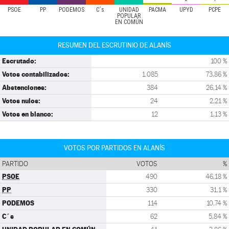
PSOE
PP
PODEMOS
C´s
UNIDAD
PACMA
UPYD
PCPE
POPULAR
EN COMÚN
RESUMEN DEL ESCRUTINIO DE ALANÍS
Escrutado:
100 %
Votos contabilizados:
1.085
73,86 %
Abstenciones:
384
26,14 %
Votos nulos:
24
2,21 %
Votos en blanco:
12
1,13 %
VOTOS POR PARTIDOS EN ALANÍS
PARTIDO
VOTOS
%
PSOE
490
46,18 %
PP
330
31,1 %
PODEMOS
114
10,74 %
C´s
62
5,84 %