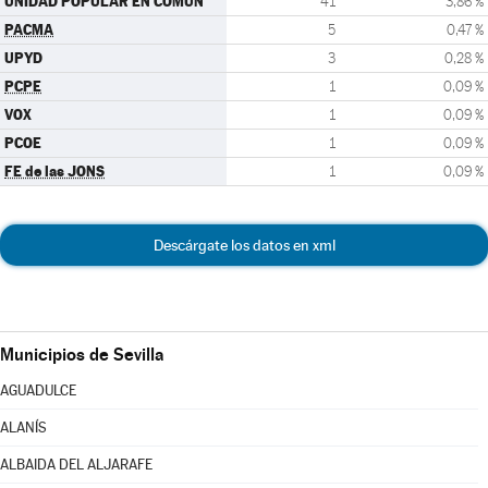
UNIDAD POPULAR EN COMÚN
41
3,86 %
PACMA
5
0,47 %
UPYD
3
0,28 %
PCPE
1
0,09 %
VOX
1
0,09 %
PCOE
1
0,09 %
FE de las JONS
1
0,09 %
Descárgate los datos en xml
Municipios de Sevilla
AGUADULCE
ALANÍS
ALBAIDA DEL ALJARAFE