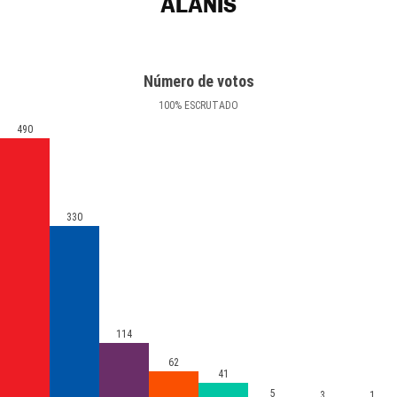
ALANÍS
Número de votos
100
%
ESCRUTADO
490
330
114
62
41
5
3
1