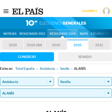
SUSCRÍBETE
10N | Eleccion
NOTICIAS
RESULTADOS 2023
RESULTADOS 2019
MAPA
ESCAÑOS POR 
2019
2019-28A
2016
2015
2011
CONGRESO
SENADO
Estás en:
Total España
»
Andalucía
»
Sevilla
»
ALANÍS