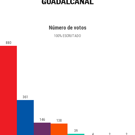
GUADALCANAL
Número de votos
100
%
ESCRUTADO
880
361
146
138
39
4
2
2