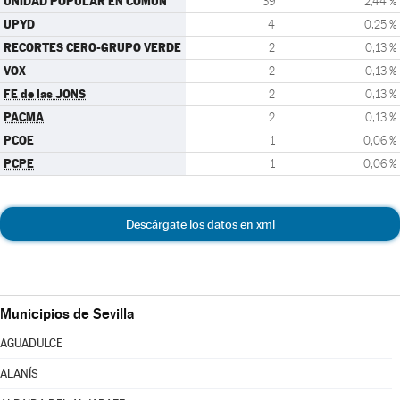
UNIDAD POPULAR EN COMÚN
39
2,44 %
UPYD
4
0,25 %
RECORTES CERO-GRUPO VERDE
2
0,13 %
VOX
2
0,13 %
FE de las JONS
2
0,13 %
PACMA
2
0,13 %
PCOE
1
0,06 %
PCPE
1
0,06 %
Descárgate los datos en xml
Municipios de Sevilla
AGUADULCE
ALANÍS