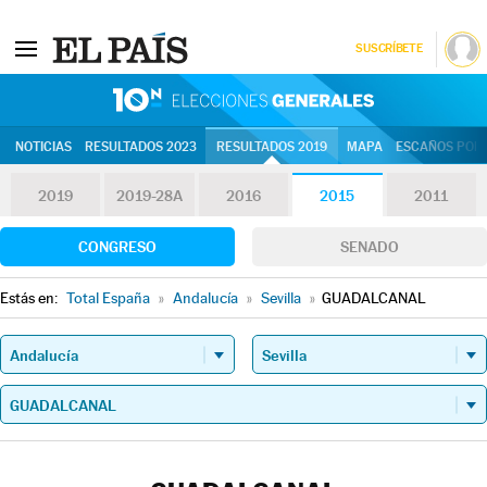
SUSCRÍBETE
10N | Eleccion
NOTICIAS
RESULTADOS 2023
RESULTADOS 2019
MAPA
ESCAÑOS POR 
2019
2019-28A
2016
2015
2011
CONGRESO
SENADO
Estás en:
Total España
»
Andalucía
»
Sevilla
»
GUADALCANAL